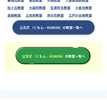
幕張北教室
堀込教室
平田教室
千葉東高前教室
松ヶ丘教室
大森町教室
生実町北教室
小倉台教室
高根教室
土気栄教室
貝の花教室
江戸川台東教室
公文式 （くもん・KUMON）の教室一覧へ
公文式 （くもん・KUMON）
の教室一覧へ
エリアか