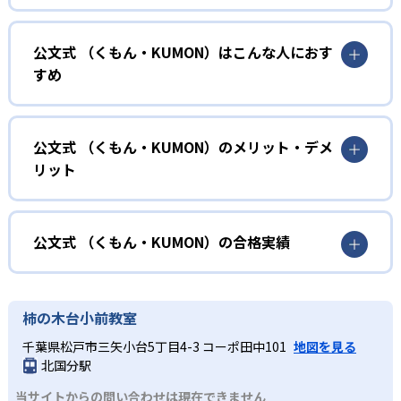
01
無学年式の学力別学習
公文式 （くもん・KUMON）はこんな人におす
KUMONでは、年齢や学年にとらわれずに、一人ひとりの学
すめ
力に応じたレベルから学習を始めている。
確実に100点が取れるレベルから少しずつ難易度を上げてい
幼児
くことで子どもたちは多くの成功体験を積み、学習する楽
小学校に入る準備をしたい幼児向け
公文式 （くもん・KUMON）のメリット・デメ
しさを経験できる。
リット
KUMONでは細かいステップに分かれた教材で、わかる楽し
02
自学自習スタイル
さを経験しながら無理なく力を高めていける。
どんなメリットがある？
性格や学習への取り組み姿勢に合わせて内容も調整するた
KUMONの教材は、簡単な問題から高度な問題へと、スモー
め、小学校に入ってもつまずきにくい学力を身につけられ
ルステップで進んでいけるよう工夫されている。このスタ
KUMONでは自学自習スタイルで勉強するため、集中力や目
公文式 （くもん・KUMON）の合格実績
るだろう。
イルは子どもの学習意欲をかき立てるため、教えてもらう
標に向かって頑張りやり抜く力を育むことができる。ま
という受け身の姿勢ではなく、自ら進んで学ぶ姿勢を身に
た、年齢や学年にとらわれずに自分の学力に相応したレベ
公文式 （くもん・KUMON）の合格実績は？
小学生
つけられるだろう。
ルから学習できるため、難しすぎてやる気を損ねたり、簡
KUMONは、公式サイトでは合格実績は公開していない。志
中学に向けて苦手教科を克服したい子ども向け
柿の木台小前教室
単すぎて退屈することもない。
また、自学学習スタイルで学ぶ子どもたちは、自らの学習
望校への実績があるかどうかは、通う予定の教室に問い合
KUMONでは経験豊富な先生が、子どものやる気を引き出せ
千葉県松戸市三矢小台5丁目4-3 コーポ田中101
地図を見る
課題に気がつくようになる。学年を超えた範囲も学習でき
どんなデメリットがある？
わせたい。
るよう適切なヒントを与えたり、声かけをしたりしてい
北国分駅
るため、早い時期から高校教材に進む生徒もいる。
KUMONでは、中高生のクラスでも数学・英語・国語の3教
る。苦手な科目でも自分で解けた達成感を味わうことで、
03
フレキシブルな受講スタイル
当サイトからの問い合わせは現在できません
科に限られるため、その他の教科に関しては他塾を検討す