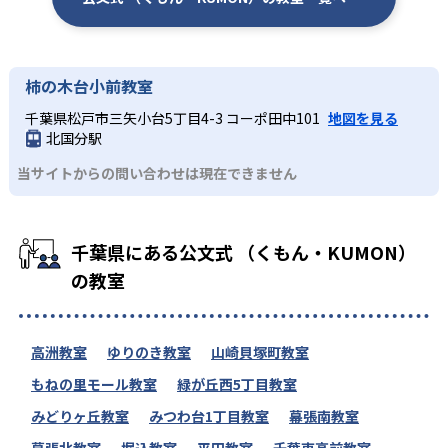
柿の木台小前教室
千葉県松戸市三矢小台5丁目4-3 コーポ田中101
地図を見る
北国分駅
当サイトからの問い合わせは現在できません
千葉県にある公文式 （くもん・KUMON）
の教室
高洲教室
ゆりのき教室
山崎貝塚町教室
もねの里モール教室
緑が丘西5丁目教室
みどりヶ丘教室
みつわ台1丁目教室
幕張南教室