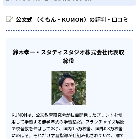
少しずつ苦手意識を克服できるだろう。
る必要があるだろう。
中学生・高校生
KUMONでは、教室が開いている時間内であれば、何曜日に
公文式 （くもん・KUMON）の評判・口コミ
でも週2回受講できる。そのため、部活や他の習い事で忙し
部活や習い事と両立したい生徒向け
い中高生にも通室しやすい。また、教室によっては自宅か
KUMONでは、一人ひとりの学習状況やスケジュールに合わ
らのオンライン受講と通室を組み合わせることも可能だ。
せて、きめ細やかにカリキュラムを調整している。
宿題の量や進め方に関しては、いつでも気軽に相談可能
鈴木孝一・スタディスタジオ株式会社代表取
だ。
締役
KUMONは、公文教育研究会が独自開発したプリントを使
用して学習する無学年式の学習塾だ。フランチャイズ展開
で校舎数を伸ばしており、国内1.5万校舎、国外0.8万校舎
にのぼる。それだけ学習指導が仕組み化されていて、誰で