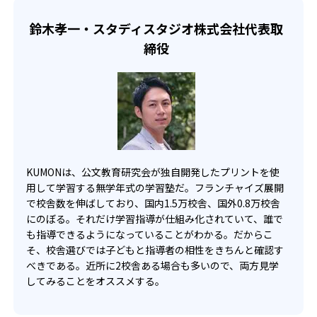
らのオンライン受講と通室を組み合わせることも可能だ。
せて、きめ細やかにカリキュラムを調整している。
鈴木孝一・スタディスタジオ株式会社代表取
宿題の量や進め方に関しては、いつでも気軽に相談可能
締役
だ。
KUMONは、公文教育研究会が独自開発したプリントを使
用して学習する無学年式の学習塾だ。フランチャイズ展開
で校舎数を伸ばしており、国内1.5万校舎、国外0.8万校舎
にのぼる。それだけ学習指導が仕組み化されていて、誰で
も指導できるようになっていることがわかる。だからこ
そ、校舎選びでは子どもと指導者の相性をきちんと確認す
べきである。近所に2校舎ある場合も多いので、両方見学
してみることをオススメする。