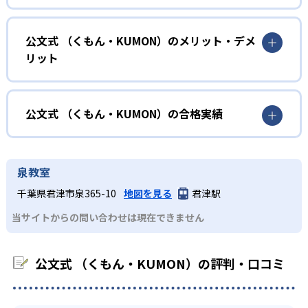
確実に100点が取れるレベルから少しずつ難易度を上げてい
幼児
くことで子どもたちは多くの成功体験を積み、学習する楽
小学校に入る準備をしたい幼児向け
公文式 （くもん・KUMON）のメリット・デメ
しさを経験できる。
リット
KUMONでは細かいステップに分かれた教材で、わかる楽し
02
自学自習スタイル
さを経験しながら無理なく力を高めていける。
どんなメリットがある？
性格や学習への取り組み姿勢に合わせて内容も調整するた
KUMONの教材は、簡単な問題から高度な問題へと、スモー
め、小学校に入ってもつまずきにくい学力を身につけられ
ルステップで進んでいけるよう工夫されている。このスタ
KUMONでは自学自習スタイルで勉強するため、集中力や目
公文式 （くもん・KUMON）の合格実績
るだろう。
イルは子どもの学習意欲をかき立てるため、教えてもらう
標に向かって頑張りやり抜く力を育むことができる。ま
という受け身の姿勢ではなく、自ら進んで学ぶ姿勢を身に
た、年齢や学年にとらわれずに自分の学力に相応したレベ
公文式 （くもん・KUMON）の合格実績は？
小学生
つけられるだろう。
ルから学習できるため、難しすぎてやる気を損ねたり、簡
KUMONは、公式サイトでは合格実績は公開していない。志
中学に向けて苦手教科を克服したい子ども向け
泉教室
単すぎて退屈することもない。
また、自学学習スタイルで学ぶ子どもたちは、自らの学習
望校への実績があるかどうかは、通う予定の教室に問い合
KUMONでは経験豊富な先生が、子どものやる気を引き出せ
千葉県君津市泉365-10
地図を見る
君津駅
課題に気がつくようになる。学年を超えた範囲も学習でき
どんなデメリットがある？
わせたい。
るよう適切なヒントを与えたり、声かけをしたりしてい
るため、早い時期から高校教材に進む生徒もいる。
当サイトからの問い合わせは現在できません
KUMONでは、中高生のクラスでも数学・英語・国語の3教
る。苦手な科目でも自分で解けた達成感を味わうことで、
03
フレキシブルな受講スタイル
科に限られるため、その他の教科に関しては他塾を検討す
少しずつ苦手意識を克服できるだろう。
る必要があるだろう。
中学生・高校生
公文式 （くもん・KUMON）の評判・口コミ
KUMONでは、教室が開いている時間内であれば、何曜日に
でも週2回受講できる。そのため、部活や他の習い事で忙し
部活や習い事と両立したい生徒向け
い中高生にも通室しやすい。また、教室によっては自宅か
KUMONでは、一人ひとりの学習状況やスケジュールに合わ