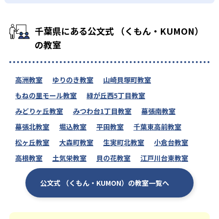
千葉県にある公文式 （くもん・KUMON）
の教室
高洲教室
ゆりのき教室
山崎貝塚町教室
もねの里モール教室
緑が丘西5丁目教室
みどりヶ丘教室
みつわ台1丁目教室
幕張南教室
幕張北教室
堀込教室
平田教室
千葉東高前教室
松ヶ丘教室
大森町教室
生実町北教室
小倉台教室
高根教室
土気栄教室
貝の花教室
江戸川台東教室
公文式 （くもん・KUMON）の教室一覧へ