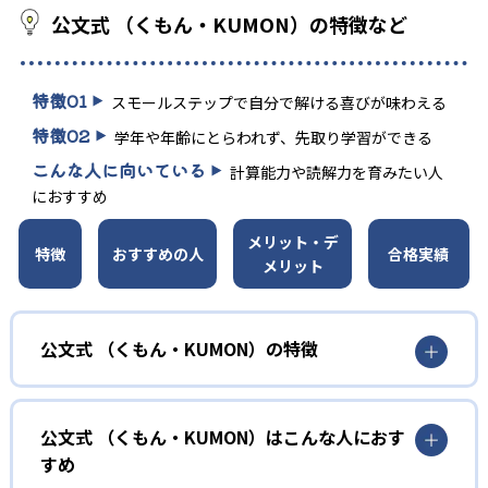
公文式 （くもん・KUMON）の特徴など
特徴
01
スモールステップで自分で解ける喜びが味わえる
特徴
02
学年や年齢にとらわれず、先取り学習ができる
こんな人に向いている
計算能力や読解力を育みたい人
におすすめ
メリット・デ
特徴
おすすめの人
合格実績
メリット
公文式 （くもん・KUMON）の特徴
01
無学年式の学力別学習
公文式 （くもん・KUMON）はこんな人におす
KUMONでは、年齢や学年にとらわれずに、一人ひとりの学
すめ
力に応じたレベルから学習を始めている。