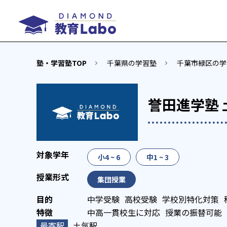
塾・学習塾TOP
千葉県の学習塾
千葉市緑区の学
誉田進学塾 
小4 ~ 6
中1 ~ 3
集団授業
中学受験
高校受験
学校別特化対策
中高一貫校生に対応
授業の振替可能
土気駅