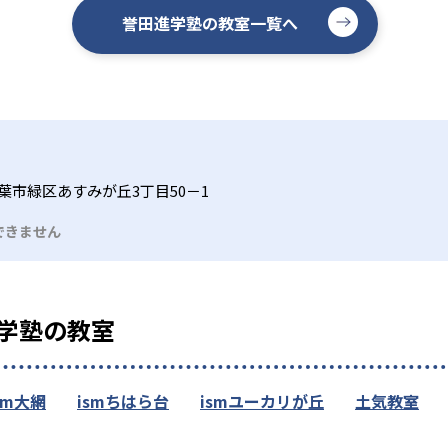
誉田進学塾の教室一覧へ
葉市緑区あすみが丘3丁目50－1
できません
学塾の教室
sm大網
ismちはら台
ismユーカリが丘
土気教室