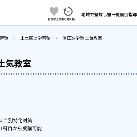
地域で塾探し
塾一覧
個別指導
習塾
土気駅の学習塾
誉田進学塾 土気教室
土気教室
科目別特化対策
1科目から受講可能