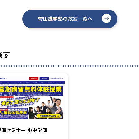
誉田進学塾の教室一覧へ
探す
臨海セミナー 小中学部