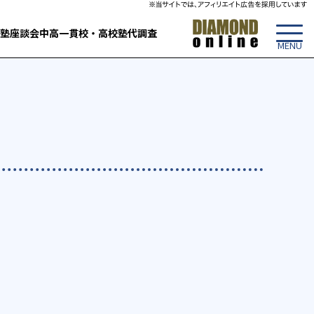
塾
座談会
中高一貫校・高校
塾代調査