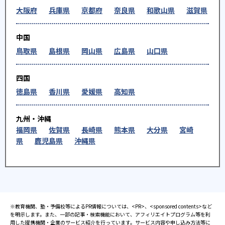
大阪府
兵庫県
京都府
奈良県
和歌山県
滋賀県
中国
鳥取県
島根県
岡山県
広島県
山口県
四国
徳島県
香川県
愛媛県
高知県
九州・沖縄
福岡県
佐賀県
長崎県
熊本県
大分県
宮崎
県
鹿児島県
沖縄県
※教育機関、塾・予備校等によるPR情報については、<PR>、<sponsored contents>など
を明示します。また、一部の記事・検索機能において、アフィリエイトプログラム等を利
用した提携機関・企業のサービス紹介を行っています。サービス内容や申し込み方法等に