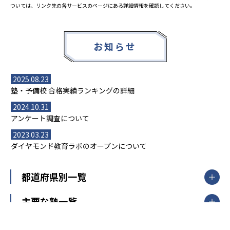
ついては、リンク先の各サービスのページにある詳細情報を確認してください。
お知らせ
2025.08.23
塾・予備校 合格実績ランキングの詳細
2024.10.31
アンケート調査について
2023.03.23
ダイヤモンド教育ラボのオープンについて
都道府県別一覧
北海道・東北
主要な塾一覧
北海道
青森県
岩手県
宮城県
秋田県
【掲載塾一覧を見る】
授業スタイル
山形県
福島県