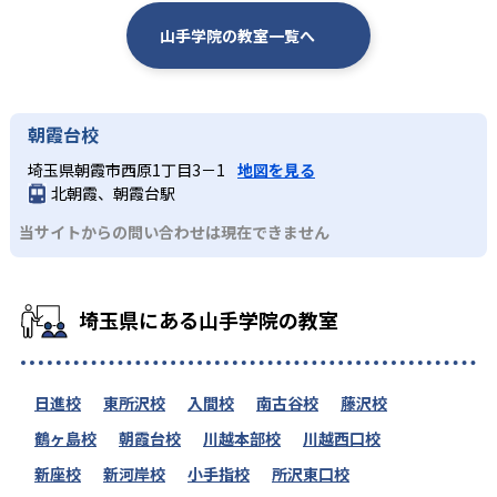
山手学院の教室一覧へ
朝霞台校
埼玉県朝霞市西原1丁目3－1
地図を見る
北朝霞、朝霞台駅
当サイトからの問い合わせは現在できません
埼玉県にある山手学院の教室
日進校
東所沢校
入間校
南古谷校
藤沢校
鶴ヶ島校
朝霞台校
川越本部校
川越西口校
新座校
新河岸校
小手指校
所沢東口校