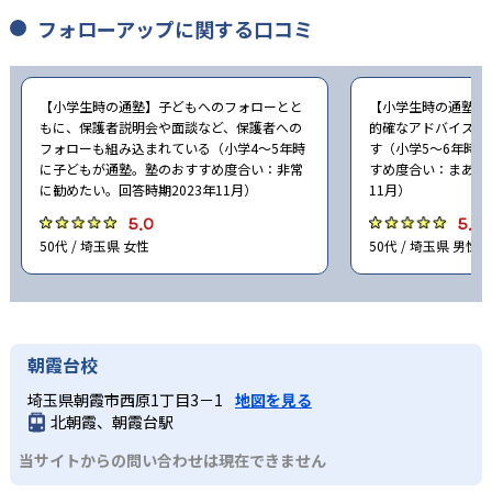
フォローアップに関する口コミ
【小学生時の通塾】子どもへのフォローとと
【小学生時の通塾】
もに、保護者説明会や面談など、保護者への
的確なアドバイスと
フォローも組み込まれている（小学4〜5年時
す（小学5〜6年時
に子どもが通塾。塾のおすすめ度合い：非常
すめ度合い：まあ勧め
に勧めたい。回答時期2023年11月）
11月）
5.0
5.0
50代 / 埼玉県 女性
50代 / 埼玉県 男性
朝霞台校
埼玉県朝霞市西原1丁目3－1
地図を見る
北朝霞、朝霞台駅
当サイトからの問い合わせは現在できません