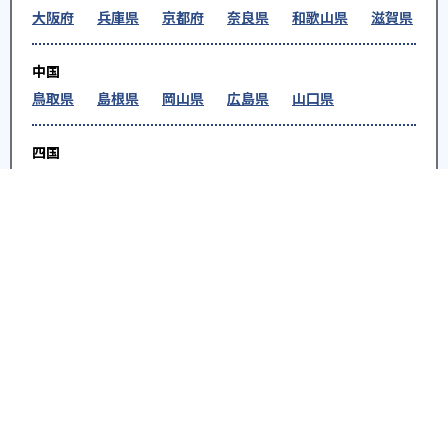
大阪府
兵庫県
京都府
奈良県
和歌山県
滋賀県
中国
鳥取県
島根県
岡山県
広島県
山口県
四国
徳島県
香川県
愛媛県
高知県
九州・沖縄
福岡県
佐賀県
長崎県
熊本県
大分県
宮崎
県
鹿児島県
沖縄県
※教育機関、塾・予備校等によるPR情報については、<PR>、<sponsored contents>など
を明示します。また、一部の記事・検索機能において、アフィリエイトプログラム等を利
用した提携機関・企業のサービス紹介を行っています。サービス内容や申し込み方法等に