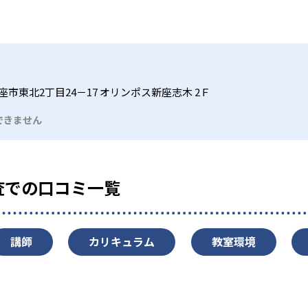
座市東北2丁目24－17 オリンポス新座志木 2Ｆ
できません
査での口コミ一覧
講師
カリキュラム
教室環境