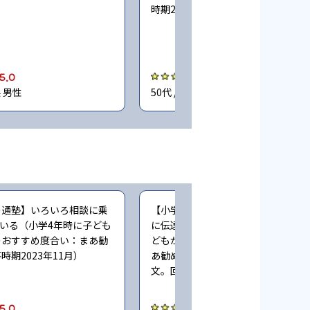
時期2023年11月）
5.0
4.0
県 男性
50代 / 埼玉県 男性
の通塾】いろいろ相談に乗
【小学生時の通塾】毎回、状況を丁
いる（小学4年時に子ども
に伝達してくれる（小学5〜6年時に
のおすすめ度合い：まあ勧
どもが通塾。塾のおすすめ度合い：
時期2023年11月）
あ勧めたい。同時に通っていた塾：
文。回答時期2023年11月）
5.0
4.0