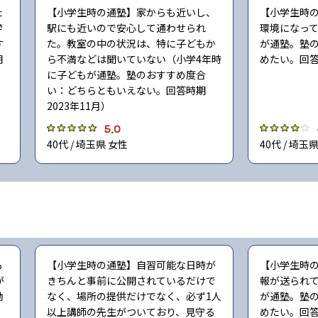
た
【小学生時の通塾】家からも近いし、
【小学生時
学
駅にも近いので安心して通わせられ
環境になって
す
た。教室の中の状況は、特に子どもか
が通塾。塾
期
ら不満などは聞いていない（小学4年時
めたい。回答
に子どもが通塾。塾のおすすめ度合
い：どちらともいえない。回答時期
2023年11月）
5.0
40代 / 埼玉県 女性
40代 / 埼玉
も
【小学生時の通塾】自習可能な日時が
【小学生時
が
きちんと事前に公開されているだけで
報が送られて
勧
なく、場所の提供だけでなく、必ず1人
が通塾。塾
以上講師の先生がついており、見守る
めたい。回答