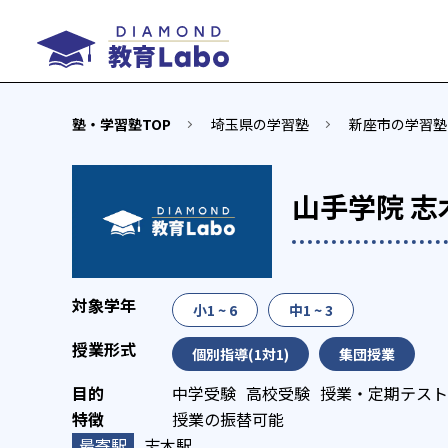
塾・学習塾TOP
埼玉県の学習塾
新座市の学習塾
山手学院 志
小1 ~ 6
中1 ~ 3
個別指導(1対1)
集団授業
中学受験
高校受験
授業・定期テスト
授業の振替可能
志木駅