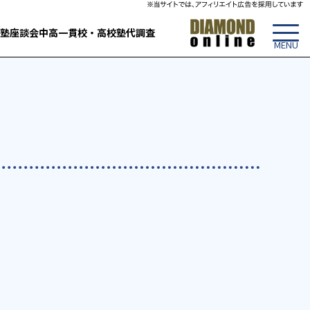
塾
座談会
中高一貫校・高校
塾代調査