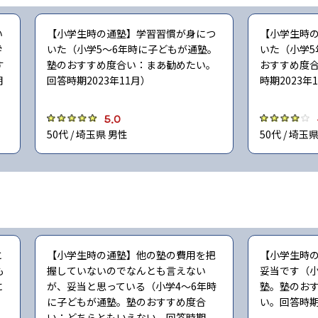
い
【小学生時の通塾】学習習慣が身につ
【小学生時
学
いた（小学5〜6年時に子どもが通塾。
いた（小学5
す
塾のおすすめ度合い：まあ勧めたい。
おすすめ度
期
回答時期2023年11月）
時期2023年
5.0
50代 / 埼玉県 男性
50代 / 埼玉
と
【小学生時の通塾】他の塾の費用を把
【小学生時
も
握していないのでなんとも言えない
妥当です（小
に
が、妥当と思っている（小学4〜6年時
塾。塾のお
に子どもが通塾。塾のおすすめ度合
い。回答時期2
い：どちらともいえない。回答時期