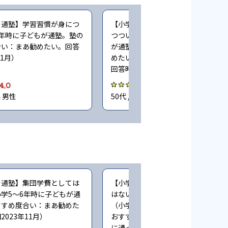
の通塾】学習習慣が身につ
【小学生時の通塾】学習習慣が少し
年時に子どもが通塾。塾の
つついてきた（小学5〜6年時に子ど
合い：まあ勧めたい。回答
が通塾。塾のおすすめ度合い：まあ
11月）
めたい。同時に通っていた塾：公文
回答時期2023年11月）
4.0
4.0
県 男性
50代 / 埼玉県 男性
の通塾】集団学費としては
【小学生時の通塾】安いに越したこ
学5〜6年時に子どもが通
はないが、丁寧に指導してくれてい
すすめ度合い：まあ勧めた
（小学5〜6年時に子どもが通塾。塾
023年11月）
おすすめ度合い：まあ勧めたい。同
に通っていた塾：公文。回答時期202