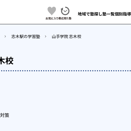
地域で塾探し
塾一覧
個別指導
志木駅の学習塾
山手学院 志木校
木校
対策