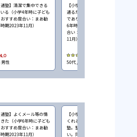
の通塾】清潔で集中できる
【小学生時の通塾】行くまでに駅前
いる（小学4年時に子ども
通るため、当たり前ですが環境は雑
のおすすめ度合い：まあ勧
であり好適とはいえないです（小学
時期2023年11月）
6年時に子どもが通塾。塾のおすす
合い：まあ勧めたい。回答時期2023
11月）
4.0
4.0
県 男性
50代 / 埼玉県 男性
の通塾】よくメール等の情
【小学生時の通塾】先生も気にかけ
きた（小学6年時に子ども
くれる（小学5〜6年時に子どもが通
のおすすめ度合い：まあ勧
塾。塾のおすすめ度合い：まあ勧め
時期2023年11月）
い。同時に通っていた塾：公文。回