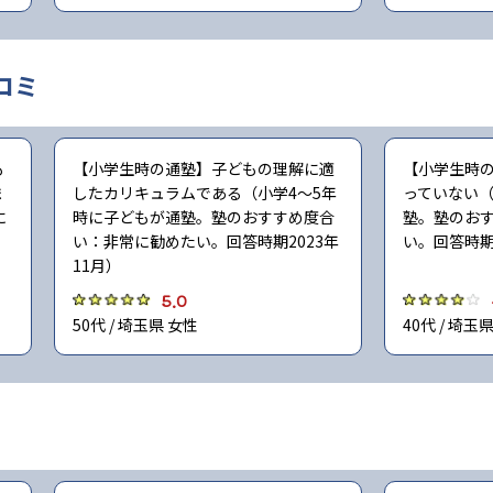
コミ
も
【小学生時の通塾】子どもの理解に適
【小学生時
ま
したカリキュラムである（小学4〜5年
っていない（
に
時に子どもが通塾。塾のおすすめ度合
塾。塾のお
：
い：非常に勧めたい。回答時期2023年
い。回答時期2
）
11月）
5.0
50代 / 埼玉県 女性
40代 / 埼玉