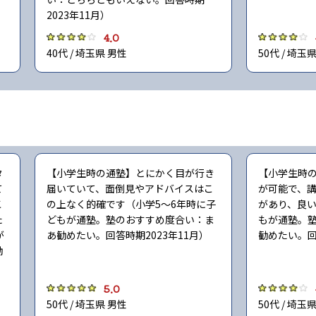
2023年11月）
4.0
40代 / 埼玉県 男性
50代 / 埼玉
タ
【小学生時の通塾】とにかく目が行き
【小学生時
て
届いていて、面倒見やアドバイスはこ
が可能で、
こ
の上なく的確です（小学5〜6年時に子
があり、良い
た
どもが通塾。塾のおすすめ度合い：ま
もが通塾。
が
あ勧めたい。回答時期2023年11月）
勧めたい。回
勧
5.0
50代 / 埼玉県 男性
50代 / 埼玉