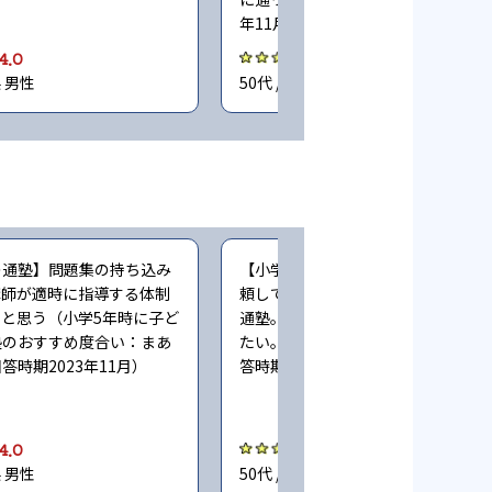
年11月）
4.0
3.0
県 男性
50代 / 埼玉県 男性
の通塾】問題集の持ち込み
【小学生時の通塾】子どもも先生を
講師が適時に指導する体制
頼している（小学5〜6年時に子ども
と思う（小学5年時に子ど
通塾。塾のおすすめ度合い：まあ勧
塾のおすすめ度合い：まあ
たい。同時に通っていた塾：公文。
答時期2023年11月）
答時期2023年11月）
4.0
4.0
県 男性
50代 / 埼玉県 男性