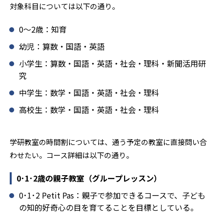
対象科目については以下の通り。
学研教室では、楽しく生き生きと学ぶことも重視してい
る。人と人との触れ合いの中で学びを深めることにより、
0〜2歳：知育
知・情・意のバランスのとれた生徒の育成を推進。「教室
でのあいさつ」「くつ・かばんの整とん」といったしつけ
幼児：算数・国語・英語
面の指導も実施し、全人的な教育に取り組んでいる点も、
小学生：算数・国語・英語・社会・理科・新聞活用研
メリットと言えるだろう。
究
どんなデメリットがある？
中学生：数学・国語・英語・社会・理科
学研教室のデメリットとしては、基礎をより重視している
分、生徒によっては物足りなく感じる可能性がある点だろ
高校生：数学・国語・英語・社会・理科
う。相性が気になる場合は、近くの教室に問い合わせてみ
ることを推奨する。
学研教室の時間割については、通う予定の教室に直接問い合
わせたい。コース詳細は以下の通り。
0･1･2歳の親子教室（グループレッスン）
0･1･2 Petit Pas：親子で参加できるコースで、子ども
の知的好奇心の目を育てることを目標としている。