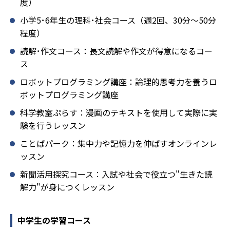
度）
小学5･6年生の理科･社会コース（週2回、30分～50分
程度）
読解･作文コース：長文読解や作文が得意になるコー
ス
ロボットプログラミング講座：論理的思考力を養うロ
ボットプログラミング講座
科学教室ぷらす：漫画のテキストを使用して実際に実
験を行うレッスン
ことばパーク：集中力や記憶力を伸ばすオンラインレ
ッスン
新聞活用探究コース：入試や社会で役立つ"生きた読
解力"が身につくレッスン
中学生の学習コース