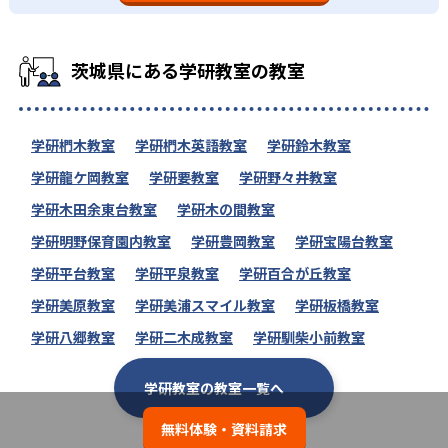
茨城県にある学研教室の教室
学研椚木教室
学研椚木英語教室
学研鈴木教室
学研龍ケ岡教室
学研要教室
学研野々井教室
学研木田余東台教室
学研木の間教室
学研明野保育園内教室
学研豊岡教室
学研宝陽台教室
学研平台教室
学研平泉教室
学研百合が丘教室
学研美原教室
学研美浦スマイル教室
学研板橋教室
学研八郷教室
学研二木成教室
学研馴柴小前教室
学研教室の教室一覧へ
無料体験・資料請求