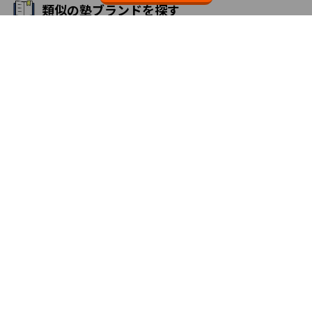
類似の塾ブランドを探す
個別教室のトライ
3.7
無料体験・資料請求
エリアか