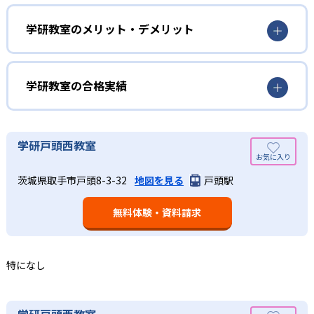
勉強全体の底力を上げたい人向け
を行っている。学校の進度や学年にとらわれず、生徒の理
学研教室は、生徒の「わかった！」を重視する形で個別指
学研教室のメリット・デメリット
解度を最優先して学習を進める「無学年方式」を採用して
導を行っている。無理なく学習を進められるよう「無学年
いることが特徴だ。この「無学年方式」では、生徒が個々
方式」を採用しており、わからない問題がある場合は立ち
のペースで学習することができるため、一度立ち止まって
止まってじっくりと学習することができる。また、覚えた
わからないところをしっかり学習したり、余裕がある場合
学研教室の合格実績
知識の量などで測りやすい「見える力」だけでなく、学習
はどんどん先取り学習を進めたりすることも可能である。
に取り組む根気や意欲など「見えない力」の育成も重視。
02
学研教室の合格実績は？
そのため、勉強全体の底力のようなものを向上させたい人
生徒それぞれに最適化された学習計画を設計
に向いている。
学研教室の合格実績は、公式サイトでは公開されていな
学研戸頭西教室
い。
算数（数学）と国語の基礎力を上げたい人向け
学研教室の個別指導では、生徒一人ひとりの学力／適性を
茨城県取手市戸頭8-3-32
地図を見る
戸頭駅
しっかり把握した上で学習の出発点を定め、生徒に最適化
学研教室では、算数（数学）と国語を全ての教科の基礎に
された学習計画を設計する。また、生徒それぞれに最適な
なるものと考え、その指導を重視している。算数（数学）
教材を提供すると共に、適切なアドバイスも実施。少しず
無料体験・資料請求
では筋道を立てて考える力の育成を、国語では全ての学力
つレベルアップするスモールステップの教材となっている
の土台となる「読む力」「書く力」の育成に力を入れてい
ので、つまずくことなく、無理なく無駄なく学習ができ
る。また、この2教科を切り離さず、くり返し学習と毎日の
る。「自分から進んで学習する」姿勢や態度の育成も重視
家庭学習で学習させている。そのため、算数（数学）と国
特になし
している。
語の基礎力を上げたい人に向いている。
03
長時間の勉強が苦手な人向け
出典：学研教室 公式サイト
学研戸頭西教室