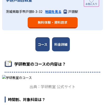
週2回の教室学習と毎日の家庭学習
学研教室では、小学生については、1回の学習時間を30～
どんなメリットがある？
50分程度と設定している。この時間設定は、子どもが集中
学研教室では、週2回の教室学習と毎日の家庭学習（宿題学
茨城県取手市戸頭8-3-32
地図を見る
戸頭駅
学研教室が持つ最大のメリットは、学研の教材開発ノウハ
して学習できる時間が通常「学年×10分±10分」と考えら
習）の相乗効果を活かす形で生徒の学力向上を進める。週2
ウを結集して制作した学習教材を使用している点だ。この
れていることに由来するものだ。この限界を超えて勉強し
回の教室学習において指導者は、生徒の様子を観察しなが
無料体験・資料請求
教材は、学習指導要領の内容を全てカバーしており、学校
ても学習の効果は上がらないと学研教室は考え、単なる長
ら学習指導と学習管理を実施。教室学習日以外の日のため
の勉強がよくわかるというもの。基礎から応用まで、少し
時間学習よりくり返し学習の効果を重視している。そのた
に自宅学習用の教材も提供し、学習の習慣化と学力の定着
ずつステップアップしながら身につけることができ、基礎
め、長時間の勉強が苦手な人に向いている。
を図っている。進度が早い子供は先取り学習も可能だ。
固めから先取り学習まで対応している。算数と国語を重視
すると共に、幼児・小学校低学年から外国語活動の学習に
コース
料金詳細
も対応。中学校英語の準備や高校入試向けの英語力育成に
も対応している。
学研教室の先生は、研修会や勉強会で日々指導スキルを研
学研教室のコースの内容は？
鑽している。「子どもたちに学ぶ喜びを」「自信を」「生
きる力を」という理念のもとで生徒一人ひとりに向き合っ
ており、生徒それぞれの「できるところ」「良いところ」
を見つけて褒めるところから学習をスタートする。この指
出典：学研教室 公式サイト
導により生徒の「やる気」を引き出し、無理のない学習と
確実な学力向上を進めている。また講師は、最新の教育情
報にも精通しており、学習相談や教育相談、保護者とのコ
時間割、対象科目は？
ミュニケーションにも対応している。