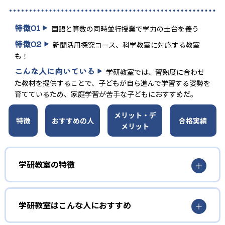
特徴
01
国語と算数の同時並行授業で学力の土台を養う
特徴
02
新聞活用探究コース、科学教室に対応する教室
も！
こんな人に向いている
学研教室では、習熟度に合わせ
た教材を提供することで、子どもが自ら進んで学習する姿勢を
育てているため、家庭学習が苦手な子どもにおすすめだ。
メリット・デ
特徴
おすすめの人
合格実績
メリット
学研教室の特徴
01
3歳から高校生まで「無学年方式」で個別指導
学研教室はこんな人におすすめ
学研教室は、0･1･2歳から高校生までを対象として個別指導