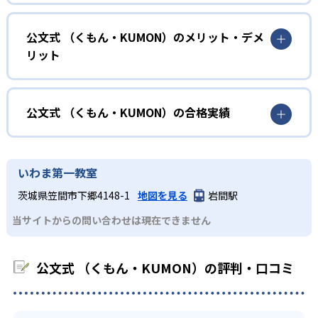
確実に100点が取れるレベルから少しずつ難易度を上げてい
幼児
くことで子どもたちは多くの成功体験を積み、学習する楽
小学校に入る準備をしたい幼児向け
公文式 （くもん・KUMON）のメリット・デメ
しさを経験できる。
リット
KUMONでは細かいステップに分かれた教材で、わかる楽し
02
自学自習スタイル
さを経験しながら無理なく力を高めていける。
どんなメリットがある？
性格や学習への取り組み姿勢に合わせて内容も調整するた
KUMONの教材は、簡単な問題から高度な問題へと、スモー
め、小学校に入ってもつまずきにくい学力を身につけられ
ルステップで進んでいけるよう工夫されている。このスタ
KUMONでは自学自習スタイルで勉強するため、集中力や目
公文式 （くもん・KUMON）の合格実績
るだろう。
イルは子どもの学習意欲をかき立てるため、教えてもらう
標に向かって頑張りやり抜く力を育むことができる。ま
という受け身の姿勢ではなく、自ら進んで学ぶ姿勢を身に
た、年齢や学年にとらわれずに自分の学力に相応したレベ
公文式 （くもん・KUMON）の合格実績は？
小学生
つけられるだろう。
ルから学習できるため、難しすぎてやる気を損ねたり、簡
KUMONは、公式サイトでは合格実績は公開していない。志
中学に向けて苦手教科を克服したい子ども向け
いわま第一教室
単すぎて退屈することもない。
また、自学学習スタイルで学ぶ子どもたちは、自らの学習
望校への実績があるかどうかは、通う予定の教室に問い合
KUMONでは経験豊富な先生が、子どものやる気を引き出せ
茨城県笠間市下郷4148-1
地図を見る
岩間駅
課題に気がつくようになる。学年を超えた範囲も学習でき
どんなデメリットがある？
わせたい。
るよう適切なヒントを与えたり、声かけをしたりしてい
るため、早い時期から高校教材に進む生徒もいる。
当サイトからの問い合わせは現在できません
KUMONでは、中高生のクラスでも数学・英語・国語の3教
る。苦手な科目でも自分で解けた達成感を味わうことで、
03
フレキシブルな受講スタイル
科に限られるため、その他の教科に関しては他塾を検討す
少しずつ苦手意識を克服できるだろう。
る必要があるだろう。
中学生・高校生
公文式 （くもん・KUMON）の評判・口コミ
KUMONでは、教室が開いている時間内であれば、何曜日に
でも週2回受講できる。そのため、部活や他の習い事で忙し
部活や習い事と両立したい生徒向け
い中高生にも通室しやすい。また、教室によっては自宅か
KUMONでは、一人ひとりの学習状況やスケジュールに合わ
らのオンライン受講と通室を組み合わせることも可能だ。