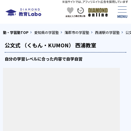
塾・学習塾TOP
愛知県の学習塾
蒲郡市の学習塾
西浦駅の学習塾
公
公文式 （くもん・KUMON） 西浦教室
自分の学習レベルに合った内容で自学自習