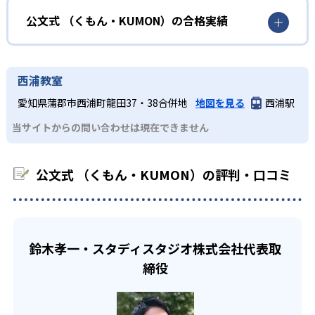
KUMONの教材は、簡単な問題から高度な問題へと、スモー
め、小学校に入ってもつまずきにくい学力を身につけられ
ルステップで進んでいけるよう工夫されている。このスタ
KUMONでは自学自習スタイルで勉強するため、集中力や目
公文式 （くもん・KUMON）の合格実績
るだろう。
イルは子どもの学習意欲をかき立てるため、教えてもらう
標に向かって頑張りやり抜く力を育むことができる。ま
という受け身の姿勢ではなく、自ら進んで学ぶ姿勢を身に
た、年齢や学年にとらわれずに自分の学力に相応したレベ
公文式 （くもん・KUMON）の合格実績は？
小学生
つけられるだろう。
ルから学習できるため、難しすぎてやる気を損ねたり、簡
KUMONは、公式サイトでは合格実績は公開していない。志
中学に向けて苦手教科を克服したい子ども向け
西浦教室
単すぎて退屈することもない。
また、自学学習スタイルで学ぶ子どもたちは、自らの学習
望校への実績があるかどうかは、通う予定の教室に問い合
KUMONでは経験豊富な先生が、子どものやる気を引き出せ
愛知県蒲郡市西浦町龍田37・38合併地
地図を見る
西浦駅
課題に気がつくようになる。学年を超えた範囲も学習でき
どんなデメリットがある？
わせたい。
るよう適切なヒントを与えたり、声かけをしたりしてい
るため、早い時期から高校教材に進む生徒もいる。
当サイトからの問い合わせは現在できません
KUMONでは、中高生のクラスでも数学・英語・国語の3教
る。苦手な科目でも自分で解けた達成感を味わうことで、
03
フレキシブルな受講スタイル
科に限られるため、その他の教科に関しては他塾を検討す
少しずつ苦手意識を克服できるだろう。
る必要があるだろう。
中学生・高校生
公文式 （くもん・KUMON）の評判・口コミ
KUMONでは、教室が開いている時間内であれば、何曜日に
でも週2回受講できる。そのため、部活や他の習い事で忙し
部活や習い事と両立したい生徒向け
い中高生にも通室しやすい。また、教室によっては自宅か
KUMONでは、一人ひとりの学習状況やスケジュールに合わ
らのオンライン受講と通室を組み合わせることも可能だ。
せて、きめ細やかにカリキュラムを調整している。
鈴木孝一・スタディスタジオ株式会社代表取
宿題の量や進め方に関しては、いつでも気軽に相談可能
締役
だ。