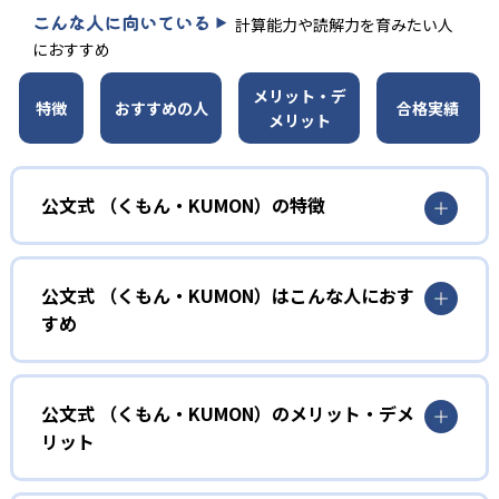
こんな人に向いている
計算能力や読解力を育みたい人
におすすめ
メリット・デ
特徴
おすすめの人
合格実績
メリット
公文式 （くもん・KUMON）の特徴
01
無学年式の学力別学習
公文式 （くもん・KUMON）はこんな人におす
KUMONでは、年齢や学年にとらわれずに、一人ひとりの学
すめ
力に応じたレベルから学習を始めている。
確実に100点が取れるレベルから少しずつ難易度を上げてい
幼児
くことで子どもたちは多くの成功体験を積み、学習する楽
小学校に入る準備をしたい幼児向け
公文式 （くもん・KUMON）のメリット・デメ
しさを経験できる。
リット
KUMONでは細かいステップに分かれた教材で、わかる楽し
02
自学自習スタイル
さを経験しながら無理なく力を高めていける。
どんなメリットがある？
性格や学習への取り組み姿勢に合わせて内容も調整するた