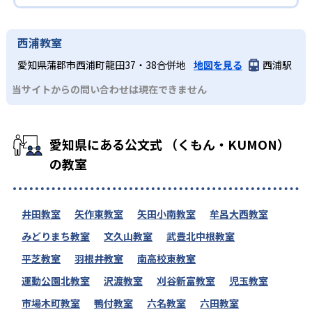
西浦教室
愛知県蒲郡市西浦町龍田37・38合併地
地図を見る
西浦駅
当サイトからの問い合わせは現在できません
愛知県にある公文式 （くもん・KUMON）
の教室
井田教室
矢作東教室
矢田小南教室
牟呂大西教室
みどりまち教室
文久山教室
武豊北中根教室
平芝教室
羽根井教室
南高校東教室
運動公園北教室
沢渡教室
刈谷新富教室
児玉教室
市場木町教室
鴨付教室
六名教室
六田教室