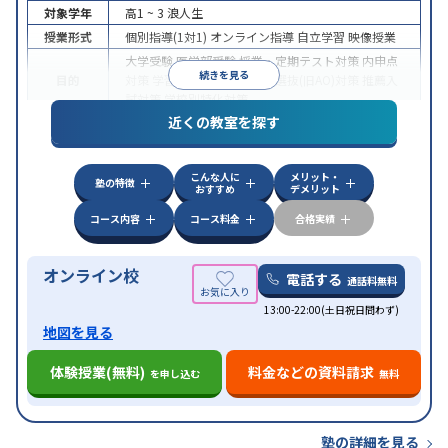
対象学年
高1 ~ 3
浪人生
授業形式
個別指導(1対1)
オンライン指導
自立学習
映像授業
大学受験
医学部受験
授業・定期テスト対策
内申点
続きを見る
目的
対策
学習習慣の定着
総合型選抜(旧AO)対策
推薦入
試対策
学校別特化対策
近くの教室を探す
中高一貫校生に対応
授業の振替可能
不登校生に対
特徴
応
学習にPC・タブレットを利用
オンライン対応
1
科目から受講可能
こんな人に
メリット・
塾の特徴
おすすめ
デメリット
コース内容
コース料金
合格実績
オンライン校
電話する
通話料無料
13:00-22:00(土日祝日問わず)
地図を見る
体験授業(無料)
料金などの資料請求
を申し込む
無料
塾の詳細を見る