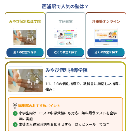
西浦駅で人気の塾は？
みやび個別指導学院
学研教室
坪田塾オンライン
近くの教室を探す
近くの教室を探す
近くの教室を探す
みやび個別指導学院
1:1、1:3の個別指導で、教科書に順応した指導に
強み！
編集部のおすすめポイント
小学生向けコースは中学受験にも対応、無料月例テストを全学
年に実施
生徒の入退室時刻をお知らせする「ほっとメール」で安全