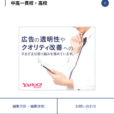
開成番長直伝！子どもの受験を成功させる方法
中高一貫校・高校
大学受験
武田塾
愛知県
静岡県
岐阜県
三重県
長野県
令和時代の失敗しない塾選び
資格取得・学び直し
山梨県
2020年代の教育
中学入試最前線
教育費・塾代
中学受験最前線
近畿
てら先生の教育業界基本メソッド
座談会
大学入試改革
大阪府
運動と遊びを考える
兵庫県
京都府
奈良県
和歌山県
教育全般
親子で極める家庭学習
滋賀県
令和の大学受験は情報戦！
大学受験塾の選び方
ママテクエグザム
情報Ⅰ、数学が苦手な人注目！最短距離の学力
中学受験に熱心な市区町村ランキング
中国
進化する中高一貫校・高校
アップ法
小学校受験
鳥取県
島根県
岡山県
広島県
山口県
悩み多き「大学受験」相談室
家庭教師
四国
英語・英会話・英検対策
徳島県
香川県
愛媛県
高知県
小学校教師が解説！中学受験のリアル
教育ニュース最前線
九州・沖縄
教育ジャーナリストが徹底解説！ 大学受験の羅
福岡県
佐賀県
長崎県
熊本県
大分県
針盤
宮崎県
鹿児島県
沖縄県
編集方針・編集体制
お問い合わせ