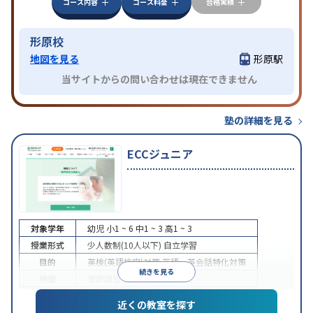
コース内容
コース料金
合格実績
形原校
地図を見る
形原駅
当サイトからの問い合わせは現在できません
塾の詳細を見る
ECCジュニア
対象学年
幼児
小1 ~ 6
中1 ~ 3
高1 ~ 3
授業形式
少人数制(10人以下)
自立学習
目的
英検(英語検定)対策
英語・英会話特化対策
続きを見る
特徴
季節講習のみの受講可
近くの教室を探す