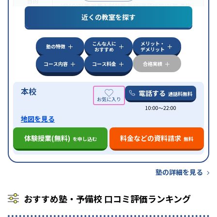
目的
(旧AO)対策
推薦入試対策
英検(英語検定)対策
漢検
(漢字検定)対策
近くの教室を探す
中高一貫校生に対応
成績保証制度あり
授業の振替
特徴
可能
不登校生に対応
学習にPC・タブレットを利用
こんな人に
メリット・
オンライン対応
1科目から受講可能
塾の特徴
おすすめ
デメリット
コース内容
コース料金
合格実績
本校
電話する
通話料無料
10:00〜22:00
地図を見る
体験授業(無料)
料金などの資料請求
を申し込む
無料
塾の詳細を見る
おすすめ塾・予備校 口コミ評価ランキング