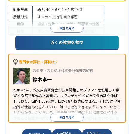
対象学年
幼児
小1 ~ 6
中1 ~ 3
高1 ~ 3
授業形式
オンライン指導
自立学習
目的
授業・定期テスト対策
学習習慣の定着
続きを見る
特徴
オンライン対応
1科目から受講可能
近くの教室を探す
専門家の評価・評判は？
スタディスタジオ株式会社代表取締役
鈴木孝一
KUMONは、公文教育研究会が独自開発したプリントを使用して学
習する無学年式の学習塾だ。フランチャイズ展開で校舎数を伸ば
しており、国内1.5万校舎、国外0.8万校舎にのぼる。それだけ学習
指導が仕組み化されていて、誰でも指導できるようになっているこ
とがわかる。だからこそ、校舎選びでは子どもと指導者の相性を
続きを見る
きちんと確認すべきである。近所に2校舎ある場合も多いので、両
方見学してみることをオススメする。
こんな人に
メリット・