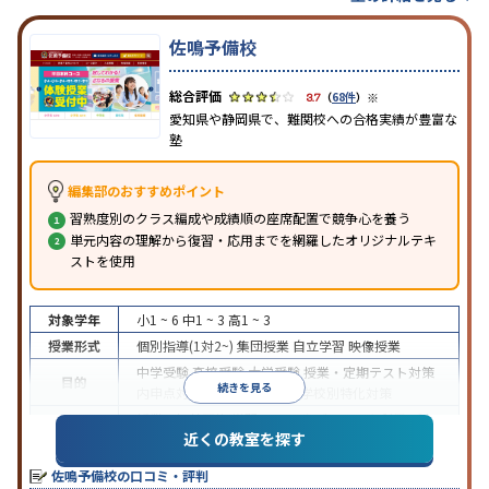
佐鳴予備校
※
3.7
（
68件
）
愛知県や静岡県で、難関校への合格実績が豊富な
塾
編集部のおすすめポイント
習熟度別のクラス編成や成績順の座席配置で競争心を養う
単元内容の理解から復習・応用までを網羅したオリジナルテキ
ストを使用
対象学年
小1 ~ 6
中1 ~ 3
高1 ~ 3
授業形式
個別指導(1対2~)
集団授業
自立学習
映像授業
中学受験
高校受験
大学受験
授業・定期テスト対策
目的
続きを見る
内申点対策
学習習慣の定着
学校別特化対策
授業の振替可能
学習にPC・タブレットを利用
1科
特徴
近くの教室を探す
目から受講可能
季節講習のみの受講可
※2023年10月調査。
小学校高学年の集団塾アンケート調査方法
を参照
佐鳴予備校の口コミ・評判