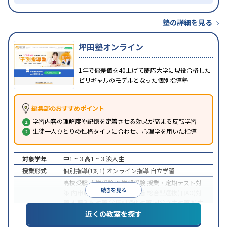
塾の詳細を見る
坪田塾オンライン
1年で偏差値を40上げて慶応大学に現役合格した
ビリギャルのモデルとなった個別指導塾
編集部のおすすめポイント
学習内容の理解度や記憶を定着させる効果が高まる反転学習
生徒一人ひとりの性格タイプに合わせ、心理学を用いた指導
対象学年
中1 ~ 3
高1 ~ 3
浪人生
授業形式
個別指導(1対1)
オンライン指導
自立学習
高校受験
大学受験
医学部受験
授業・定期テスト対
続きを見る
策
内申点対策
学習習慣の定着
総合型選抜(旧AO)対
策
推薦入試対策
学校別特化対策
国公立大対策
私大
目的
対策
共通テスト対策
英検(英語検定)対策
漢検(漢字
近くの教室を探す
検定)対策
数学特化対策
英語・英会話特化対策
その