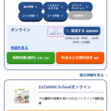
科目から受講可能
こんな人に
メリット・
塾の特徴
おすすめ
デメリット
コース内容
コース料金
合格実績
オンライン
電話する
通話料無料
10:00-21:00（平日）、10:00-
19:00（土日祝）
地図を見る
体験授業(無料)
料金などの資料請求
を申し込む
無料
塾の詳細を見る
ZeZeHiHi Schoolオンライン
プロ講師の授業を受けられるハイブリッド個別指
導