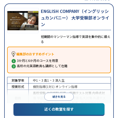
ENGLISH COMPANY（イングリッシ
ュカンパニー） 大学受験部オンライ
ン
短期間のマンツーマン指導で英語を集中的に鍛え
る
編集部のおすすめポイント
3か月と6か月のコースを用意
高校の元英語教員も講師として在籍
対象学年
中1 ~ 3
高1 ~ 3
浪人生
授業形式
個別指導(1対1)
オンライン指導
高校受験
大学受験
授業・定期テスト対策
内申点対
続きを見る
目的
策
学習習慣の定着
国公立大対策
私大対策
共通テス
ト対策
英検(英語検定)対策
英語・英会話特化対策
近くの教室を探す
中高一貫校生に対応
授業の振替可能
不登校生に対
特徴
応
学習にPC・タブレットを利用
オンライン対応
1