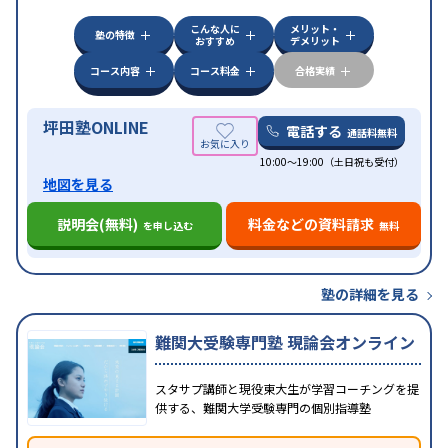
他科目別特化対策
こんな人に
メリット・
中高一貫校生に対応
授業の振替可能
不登校生に対
塾の特徴
おすすめ
デメリット
応
学習にPC・タブレットを利用
オンライン対応
1
特徴
科目から受講可能
季節講習のみの受講可
発達障害
コース内容
コース料金
合格実績
の子どもに対応
坪田塾ONLINE
電話する
通話料無料
10:00～19:00（土日祝も受付）
地図を見る
説明会(無料)
料金などの資料請求
を申し込む
無料
塾の詳細を見る
難関大受験専門塾 現論会オンライン
スタサプ講師と現役東大生が学習コーチングを提
供する、難関大学受験専門の個別指導塾