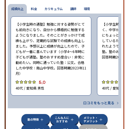
成績向上
料金
カリキュラム
講師
環境
【小学生時の通塾】勉強に対する姿勢がとて
【小学生時の通
も前向きになり、自分から積極的に勉強する
く、中学から始
ようになりました。そのことがきっかけで成
にちょっと通い
績も上がり、定期的な試験での成績も向上し
しているため、
ました。予想以上に成績が向上したので、子
れたようでした（
どもが一番に喜んでいます（小学4〜6年時に
塾。塾のおすす
子どもが通塾。塾のおすすめ度合い：非常に
回答時期2023年
勧めたい。同時に通っていた塾：公文。合格
した中学校：南山中学校。回答時期2023年11
月）
5.0
5
40代 / 愛知県 男性
40代 / 愛知県 男
口コミをもっと見る
こんな人に
メリット・
塾の特徴
おすすめ
デメリット