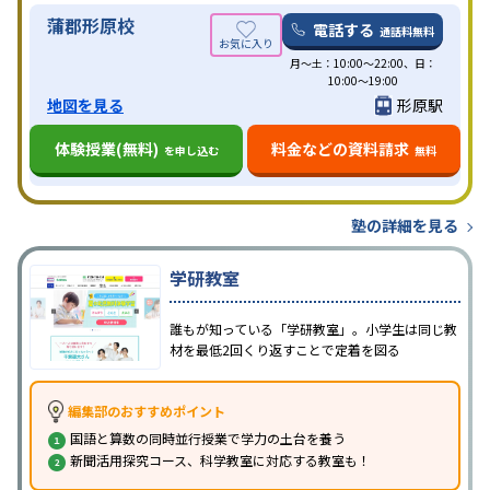
蒲郡形原校
電話する
通話料無料
月〜土：10:00〜22:00、日：
10:00〜19:00
地図を見る
形原駅
体験授業(無料)
料金などの資料請求
を申し込む
無料
塾の詳細を見る
学研教室
誰もが知っている「学研教室」。小学生は同じ教
材を最低2回くり返すことで定着を図る
編集部のおすすめポイント
国語と算数の同時並行授業で学力の土台を養う
新聞活用探究コース、科学教室に対応する教室も！