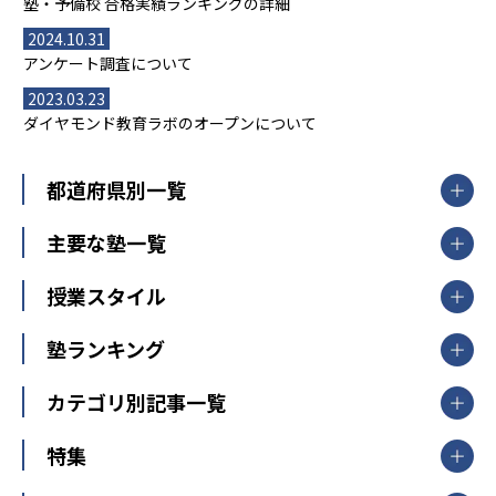
塾・予備校 合格実績ランキングの詳細
2024.10.31
アンケート調査について
2023.03.23
ダイヤモンド教育ラボのオープンについて
都道府県別一覧
北海道・東北
主要な塾一覧
北海道
青森県
岩手県
宮城県
秋田県
【掲載塾一覧を見る】
授業スタイル
山形県
福島県
臨海セミナー
関東
個別指導
塾ランキング
東京個別指導学院
東京都
神奈川県
埼玉県
千葉県
茨城県
集団授業
個別指導塾TOMAS
栃木県
群馬県
中学受験ランキング
カテゴリ別記事一覧
オンライン指導
明光義塾
大学受験ランキング
北陸
映像授業
ナビ個別指導学院
中学受験
特集
新潟県
富山県
石川県
福井県
個別教室のトライ
高校受験
東進ハイスクール
中部