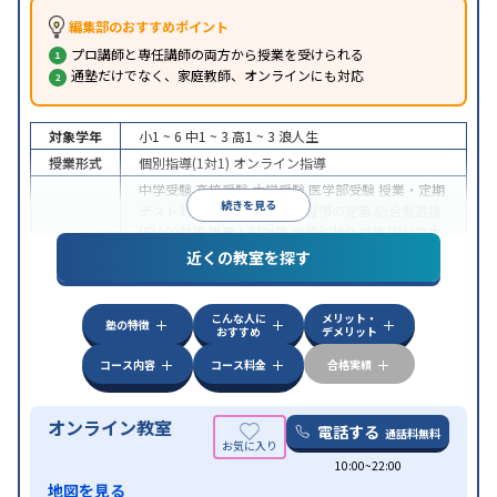
編集部のおすすめポイント
プロ講師と専任講師の両方から授業を受けられる
通塾だけでなく、家庭教師、オンラインにも対応
対象学年
小1 ~ 6
中1 ~ 3
高1 ~ 3
浪人生
授業形式
個別指導(1対1)
オンライン指導
中学受験
高校受験
大学受験
医学部受験
授業・定期
続きを見る
テスト対策
内申点対策
学習習慣の定着
総合型選抜
(旧AO)対策
推薦入試対策
学校別特化対策
国公立大
目的
対策
私大対策
共通テスト対策
英検(英語検定)対策
近くの教室を探す
漢検(漢字検定)対策
数学特化対策
英語・英会話特化
対策
その他科目別特化対策
こんな人に
メリット・
中高一貫校生に対応
授業の振替可能
不登校生に対
塾の特徴
おすすめ
デメリット
特徴
応
オンライン対応
1科目から受講可能
季節講習の
みの受講可
自習室あり
コース内容
コース料金
合格実績
オンライン教室
電話する
通話料無料
10:00~22:00
地図を見る