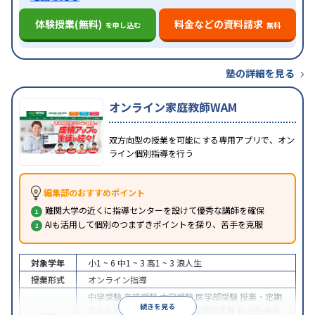
体験授業(無料)
料金などの資料請求
を申し込む
無料
塾の詳細を見る
オンライン家庭教師WAM
双方向型の授業を可能にする専用アプリで、オン
ライン個別指導を行う
編集部のおすすめポイント
難関大学の近くに指導センターを設けて優秀な講師を確保
AIも活用して個別のつまずきポイントを探り、苦手を克服
対象学年
小1 ~ 6
中1 ~ 3
高1 ~ 3
浪人生
授業形式
オンライン指導
中学受験
高校受験
大学受験
医学部受験
授業・定期
続きを見る
テスト対策
内申点対策
学習習慣の定着
総合型選抜