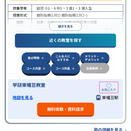
対象学年
幼児
小1 ~ 6
中1 ~ 3
高1 ~ 3
浪人生
授業形式
個別指導(1対1)
個別指導(1対2~)
目的
授業・定期テスト対策
学習習慣の定着
続きを見る
不登校生に対応
学習にPC・タブレットを利用
オン
特徴
ライン対応
近くの教室を探す
こんな人に
メリット・
塾の特徴
おすすめ
デメリット
コース内容
コース料金
合格実績
学研東幡豆教室
地図を見る
東幡豆駅
無料体験・資料請求
塾の詳細を見る