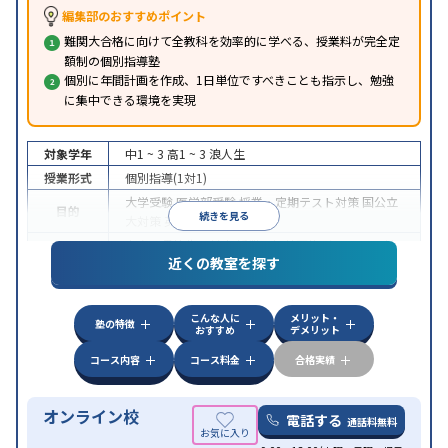
編集部のおすすめポイント
難関大合格に向けて全教科を効率的に学べる、授業料が完全定
額制の個別指導塾
個別に年間計画を作成、1日単位ですべきことも指示し、勉強
に集中できる環境を実現
対象学年
中1 ~ 3
高1 ~ 3
浪人生
授業形式
個別指導(1対1)
大学受験
医学部受験
授業・定期テスト対策
国公立
目的
続きを見る
大対策
英検(英語検定)対策
中高一貫校生に対応
授業の振替可能
オンライン対
特徴
近くの教室を探す
応
自習室あり
こんな人に
メリット・
塾の特徴
おすすめ
デメリット
コース内容
コース料金
合格実績
オンライン校
電話する
通話料無料