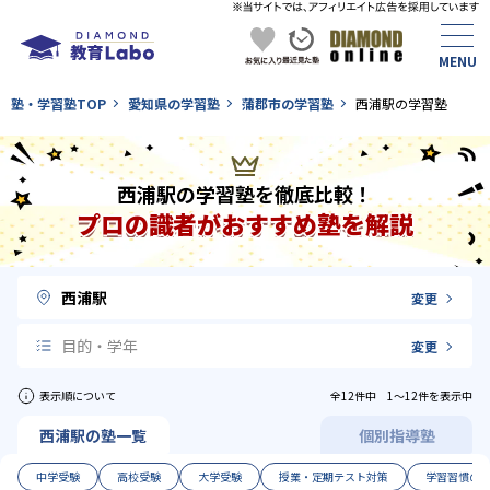
塾・学習塾TOP
愛知県の学習塾
蒲郡市の学習塾
西浦駅の学習塾
西浦駅の学習塾を徹底比較！
プロの識者がおすすめ塾を解説
西浦駅
変更
目的・学年
変更
表示順について
全12件中 1〜12件を表示中
西浦駅の塾一覧
個別指導塾
中学受験
高校受験
大学受験
授業・定期テスト対策
学習習慣の