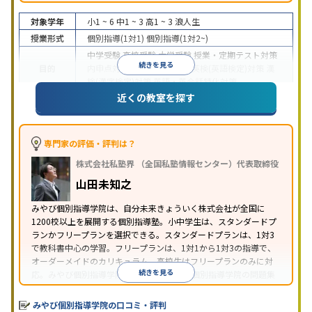
対象学年
小1 ~ 6
中1 ~ 3
高1 ~ 3
浪人生
授業形式
個別指導(1対1)
個別指導(1対2~)
中学受験
高校受験
大学受験
授業・定期テスト対策
続きを見る
目的
内申点対策
学習習慣の定着
英検(英語検定)対策
漢
検(漢字検定)対策
英語・英会話特化対策
近くの教室を探す
1科目から受講可能
季節講習のみの受講可
自習室あ
特徴
り
※2023年3月調査。
小学校高学年の個別指導塾アンケート調査方法
を参
照
専門家の評価・評判は？
株式会社私塾界 （全国私塾情報センター）代表取締役
山田未知之
みやび個別指導学院は、自分未来きょういく株式会社が全国に
1200校以上を展開する個別指導塾。小中学生は、スタンダードプ
ランかフリープランを選択できる。スタンダードプランは、1対3
で教科書中心の学習。フリープランは、1対1から1対3の指導で、
オーダーメイドのカリキュラム。高校生はフリープランのみに対
続きを見る
応。みやび個別指導学院では、系列のITTO個別指導学院の問題集
の購入や模試を受験できる。
みやび個別指導学院の口コミ・評判