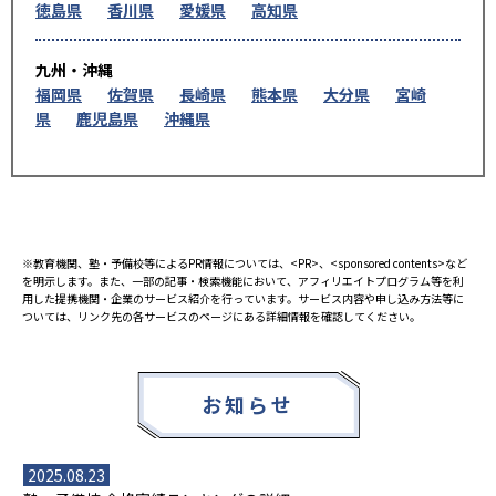
徳島県
香川県
愛媛県
高知県
九州・沖縄
福岡県
佐賀県
長崎県
熊本県
大分県
宮崎
県
鹿児島県
沖縄県
※教育機関、塾・予備校等によるPR情報については、<PR>、<sponsored contents>など
を明示します。また、一部の記事・検索機能において、アフィリエイトプログラム等を利
用した提携機関・企業のサービス紹介を行っています。サービス内容や申し込み方法等に
ついては、リンク先の各サービスのページにある詳細情報を確認してください。
お知らせ
2025.08.23