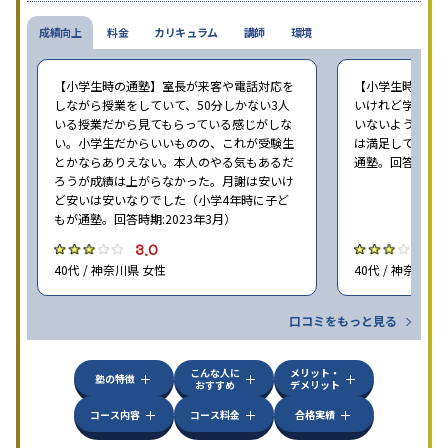
成績向上
料金
カリキュラム
講師
環境
【小学生時の通塾】室長が来客や電話対応を
【小学生時の通
しながら授業をしていて、50分しかない3人
いけれど学校の
いる授業だから見てもらっている感じがしな
いないような部
い。小学生だからいいものの、これが受験生
は満足しています
とかならありえない。本人のやる気もあるだ
通塾。回答時期:2
ろうが成績は上がらなかった。月謝は安いけ
ど安いは安いなりでした（小学4年時に子ど
もが通塾。回答時期:2023年3月）
3.0
3
40代 / 神奈川県 女性
40代 / 神奈川県
口コミをもっと見る
こんな人に
メリット・
塾の特徴
おすすめ
デメリット
コース内容
コース料金
合格実績