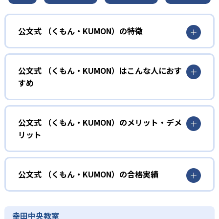
公文式 （くもん・KUMON）の特徴
01
無学年式の学力別学習
公文式 （くもん・KUMON）はこんな人におす
KUMONでは、年齢や学年にとらわれずに、一人ひとりの学
すめ
力に応じたレベルから学習を始めている。
確実に100点が取れるレベルから少しずつ難易度を上げてい
幼児
くことで子どもたちは多くの成功体験を積み、学習する楽
小学校に入る準備をしたい幼児向け
公文式 （くもん・KUMON）のメリット・デメ
しさを経験できる。
リット
KUMONでは細かいステップに分かれた教材で、わかる楽し
02
自学自習スタイル
さを経験しながら無理なく力を高めていける。
どんなメリットがある？
性格や学習への取り組み姿勢に合わせて内容も調整するた
KUMONの教材は、簡単な問題から高度な問題へと、スモー
め、小学校に入ってもつまずきにくい学力を身につけられ
ルステップで進んでいけるよう工夫されている。このスタ
KUMONでは自学自習スタイルで勉強するため、集中力や目
公文式 （くもん・KUMON）の合格実績
るだろう。
イルは子どもの学習意欲をかき立てるため、教えてもらう
標に向かって頑張りやり抜く力を育むことができる。ま
という受け身の姿勢ではなく、自ら進んで学ぶ姿勢を身に
た、年齢や学年にとらわれずに自分の学力に相応したレベ
公文式 （くもん・KUMON）の合格実績は？
小学生
つけられるだろう。
ルから学習できるため、難しすぎてやる気を損ねたり、簡
KUMONは、公式サイトでは合格実績は公開していない。志
中学に向けて苦手教科を克服したい子ども向け
幸田中央教室
単すぎて退屈することもない。