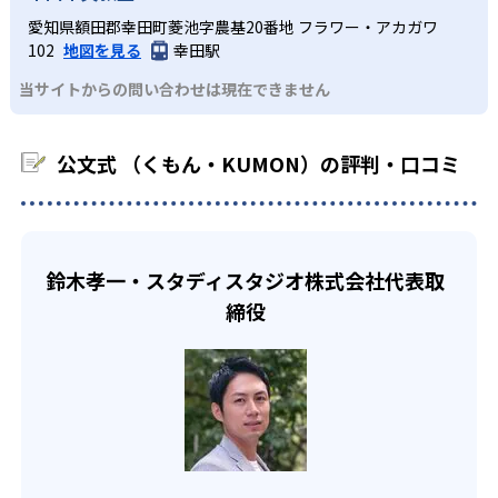
また、自学学習スタイルで学ぶ子どもたちは、自らの学習
望校への実績があるかどうかは、通う予定の教室に問い合
KUMONでは経験豊富な先生が、子どものやる気を引き出せ
愛知県額田郡幸田町菱池字農基20番地 フラワー・アカガワ
課題に気がつくようになる。学年を超えた範囲も学習でき
どんなデメリットがある？
わせたい。
るよう適切なヒントを与えたり、声かけをしたりしてい
102
地図を見る
幸田駅
るため、早い時期から高校教材に進む生徒もいる。
KUMONでは、中高生のクラスでも数学・英語・国語の3教
る。苦手な科目でも自分で解けた達成感を味わうことで、
03
フレキシブルな受講スタイル
当サイトからの問い合わせは現在できません
科に限られるため、その他の教科に関しては他塾を検討す
少しずつ苦手意識を克服できるだろう。
る必要があるだろう。
中学生・高校生
KUMONでは、教室が開いている時間内であれば、何曜日に
公文式 （くもん・KUMON）の評判・口コミ
でも週2回受講できる。そのため、部活や他の習い事で忙し
部活や習い事と両立したい生徒向け
い中高生にも通室しやすい。また、教室によっては自宅か
KUMONでは、一人ひとりの学習状況やスケジュールに合わ
らのオンライン受講と通室を組み合わせることも可能だ。
せて、きめ細やかにカリキュラムを調整している。
宿題の量や進め方に関しては、いつでも気軽に相談可能
鈴木孝一・スタディスタジオ株式会社代表取
だ。
締役