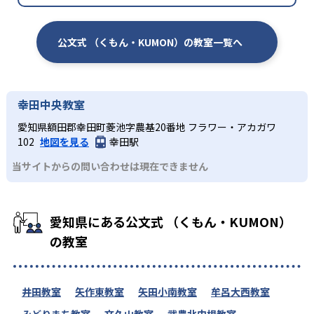
公文式 （くもん・KUMON）の教室一覧へ
幸田中央教室
愛知県額田郡幸田町菱池字農基20番地 フラワー・アカガワ
102
地図を見る
幸田駅
当サイトからの問い合わせは現在できません
愛知県にある公文式 （くもん・KUMON）
の教室
井田教室
矢作東教室
矢田小南教室
牟呂大西教室
みどりまち教室
文久山教室
武豊北中根教室