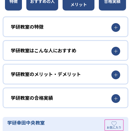
特徴
おすすめの人
合格実績
メリット
学研教室の特徴
01
3歳から高校生まで「無学年方式」で個別指導
学研教室はこんな人におすすめ
学研教室は、0･1･2歳から高校生までを対象として個別指導
勉強全体の底力を上げたい人向け
を行っている。学校の進度や学年にとらわれず、生徒の理
学研教室は、生徒の「わかった！」を重視する形で個別指
学研教室のメリット・デメリット
解度を最優先して学習を進める「無学年方式」を採用して
導を行っている。無理なく学習を進められるよう「無学年
いることが特徴だ。この「無学年方式」では、生徒が個々
方式」を採用しており、わからない問題がある場合は立ち
のペースで学習することができるため、一度立ち止まって
止まってじっくりと学習することができる。また、覚えた
わからないところをしっかり学習したり、余裕がある場合
学研教室の合格実績
知識の量などで測りやすい「見える力」だけでなく、学習
はどんどん先取り学習を進めたりすることも可能である。
に取り組む根気や意欲など「見えない力」の育成も重視。
02
学研教室の合格実績は？
そのため、勉強全体の底力のようなものを向上させたい人
生徒それぞれに最適化された学習計画を設計
に向いている。
学研教室の合格実績は、公式サイトでは公開されていな
学研幸田中央教室
い。
算数（数学）と国語の基礎力を上げたい人向け
学研教室の個別指導では、生徒一人ひとりの学力／適性を