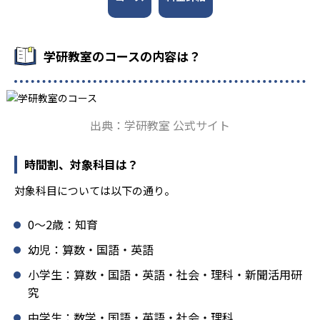
学研教室の先生は、研修会や勉強会で日々指導スキルを研
鑽している。「子どもたちに学ぶ喜びを」「自信を」「生
きる力を」という理念のもとで生徒一人ひとりに向き合っ
学研教室のコースの内容は？
ており、生徒それぞれの「できるところ」「良いところ」
を見つけて褒めるところから学習をスタートする。この指
導により生徒の「やる気」を引き出し、無理のない学習と
確実な学力向上を進めている。また講師は、最新の教育情
出典：学研教室 公式サイト
報にも精通しており、学習相談や教育相談、保護者とのコ
ミュニケーションにも対応している。
時間割、対象科目は？
学研教室では、楽しく生き生きと学ぶことも重視してい
る。人と人との触れ合いの中で学びを深めることにより、
対象科目については以下の通り。
知・情・意のバランスのとれた生徒の育成を推進。「教室
でのあいさつ」「くつ・かばんの整とん」といったしつけ
0〜2歳：知育
面の指導も実施し、全人的な教育に取り組んでいる点も、
メリットと言えるだろう。
幼児：算数・国語・英語
どんなデメリットがある？
小学生：算数・国語・英語・社会・理科・新聞活用研
究
学研教室のデメリットとしては、基礎をより重視している
分、生徒によっては物足りなく感じる可能性がある点だろ
中学生：数学・国語・英語・社会・理科