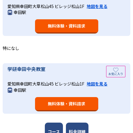
愛知県幸田町大草松山45 ビレッジ松山1F
地図を見る
しっかり把握した上で学習の出発点を定め、生徒に最適化
学研教室では、算数（数学）と国語を全ての教科の基礎に
幸田駅
された学習計画を設計する。また、生徒それぞれに最適な
なるものと考え、その指導を重視している。算数（数学）
教材を提供すると共に、適切なアドバイスも実施。少しず
では筋道を立てて考える力の育成を、国語では全ての学力
つレベルアップするスモールステップの教材となっている
無料体験・資料請求
の土台となる「読む力」「書く力」の育成に力を入れてい
ので、つまずくことなく、無理なく無駄なく学習ができ
る。また、この2教科を切り離さず、くり返し学習と毎日の
る。「自分から進んで学習する」姿勢や態度の育成も重視
家庭学習で学習させている。そのため、算数（数学）と国
している。
語の基礎力を上げたい人に向いている。
特になし
03
長時間の勉強が苦手な人向け
出典：学研教室 公式サイト
週2回の教室学習と毎日の家庭学習
学研教室では、小学生については、1回の学習時間を30～
どんなメリットがある？
学研幸田中央教室
50分程度と設定している。この時間設定は、子どもが集中
学研教室では、週2回の教室学習と毎日の家庭学習（宿題学
学研教室が持つ最大のメリットは、学研の教材開発ノウハ
して学習できる時間が通常「学年×10分±10分」と考えら
習）の相乗効果を活かす形で生徒の学力向上を進める。週2
愛知県幸田町大草松山45 ビレッジ松山1F
地図を見る
ウを結集して制作した学習教材を使用している点だ。この
れていることに由来するものだ。この限界を超えて勉強し
幸田駅
回の教室学習において指導者は、生徒の様子を観察しなが
教材は、学習指導要領の内容を全てカバーしており、学校
ても学習の効果は上がらないと学研教室は考え、単なる長
ら学習指導と学習管理を実施。教室学習日以外の日のため
の勉強がよくわかるというもの。基礎から応用まで、少し
時間学習よりくり返し学習の効果を重視している。そのた
に自宅学習用の教材も提供し、学習の習慣化と学力の定着
無料体験・資料請求
ずつステップアップしながら身につけることができ、基礎
め、長時間の勉強が苦手な人に向いている。
を図っている。進度が早い子供は先取り学習も可能だ。
固めから先取り学習まで対応している。算数と国語を重視
すると共に、幼児・小学校低学年から外国語活動の学習に
も対応。中学校英語の準備や高校入試向けの英語力育成に
も対応している。
コース
料金詳細