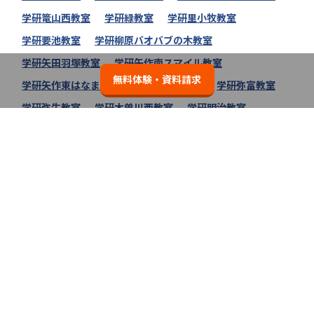
学研篭山西教室
学研緑教室
学研里小牧教室
学研要池教室
学研柳原バオバブの木教室
学研矢田羽塚教室
学研矢作南スマイル教室
無料体験・資料請求
学研矢作東はなまる教室
学研矢作教室
学研弥富教室
学研弥生教室
学研木曽川西教室
学研明治教室
学研名古屋トヨペット常滑店学びの教室
学研名古屋キャンパス教室
学研妙興寺教室
学研味岡イルカ教室
学研教室の教室一覧へ
無料体験・資料請求