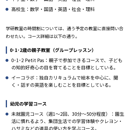
う。相性が気になる場合は、近くの教室に問い合わせてみ
高校生：数学・国語・英語・社会・理科
ることを推奨する。
学研教室の時間割については、通う予定の教室に直接問い合
わせたい。コース詳細は以下の通り。
0･1･2歳の親子教室（グループレッスン）
0･1･2 Petit Pas：親子で参加できるコースで、子ども
の知的好奇心の目を育てることを目標としている。
イーコラボ：独自カリキュラムで絵本を中心に、聞
く・話すの英語を楽しむことを目標としている。
幼児の学習コース
未就園児コース（週1～2回、30分～50分程度）：園生
活に慣れるよう、集団生活での学習体験やクレヨン・
ハサミなどの道具の使い方を学ぶコース。