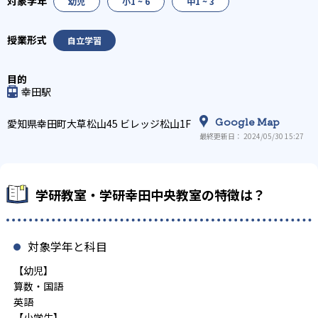
幼児
小1 ~ 6
中1 ~ 3
自立学習
幸田駅
Google Map
愛知県幸田町大草松山45 ビレッジ松山1F
最終更新日： 2024/05/30 15:27
学研教室・学研幸田中央教室の特徴は？
対象学年と科目
【幼児】
算数・国語
英語
【小学生】