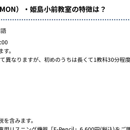
UMON）・姫島小前教室の特徴は？
国語
:00
ます。
て異なりますが、初めのうちは長くて1教科30分程
税を含みます。
リスニング機器「E-Pencil」6,600円(税込)を