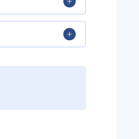
ていける。
学力を身につけられるだろう。
されている。このスタイルは子ど
むことができる。また、年齢や学
勢を身につけられるだろう。
り、簡単すぎて退屈することもな
かけをしたりしている。苦手な科
えた範囲も学習できるため、早い
う予定の教室に問い合わせたい。
関しては他塾を検討する必要がある
調整している。
部活や他の習い事で忙しい中高生に
可能だ。