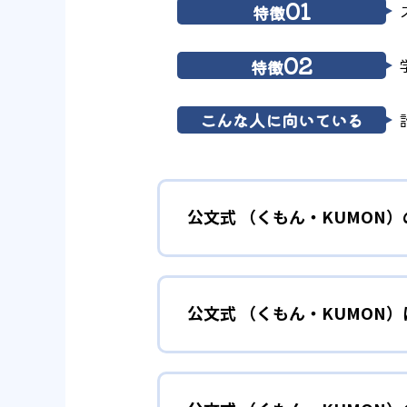
01
特徴
02
特徴
こんな人に向いている
公文式 （くもん・KUMON
01
無学年式の
公文式 （くもん・KUMON
KUMONでは、年齢や学年にと
小学校に入る準備
幼児
確実に100点が取れるレベルか
できる。