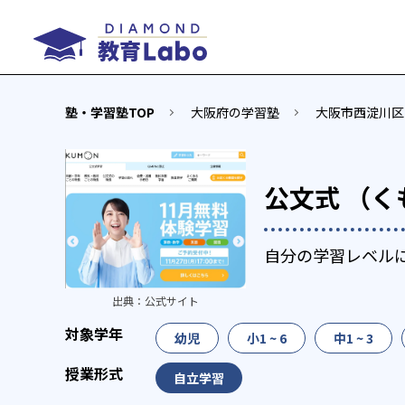
塾・学習塾TOP
大阪府の学習塾
大阪市西淀川区
公文式 （く
自分の学習レベル
出典：
公式サイト
幼児
小1 ~ 6
中1 ~ 3
自立学習