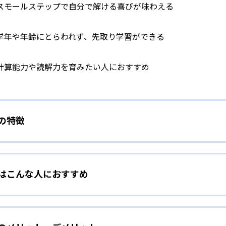
スモールステップで自分で解ける喜びが味わえる
学年や年齢にとらわれず、先取り学習ができる
計算能力や読解力を育みたい人におすすめ
）の特徴
学力別学習
）はこんな人におすすめ
らわれずに、一人ひとりの学力に応じたレベルから学習を始めて
をしたい幼児向け
ら少しずつ難易度を上げていくことで子どもたちは多くの成功体