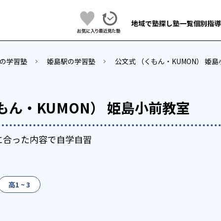
地域で塾探し
塾一覧
個別指導
の学習塾
姫島駅の学習塾
公文式 （くもん・KUMON） 姫
もん・KUMON） 姫島小前教室
に合った内容で自学自習
高1 ~ 3