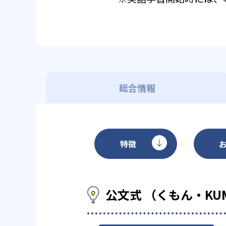
総合情報
特徴
公文式 （くもん・KU