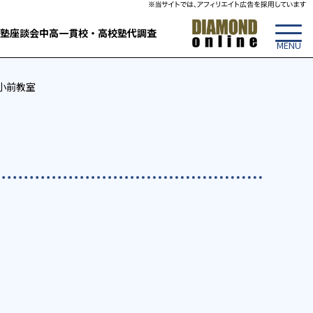
塾
座談会
中高一貫校・高校
塾代調査
島小前教室