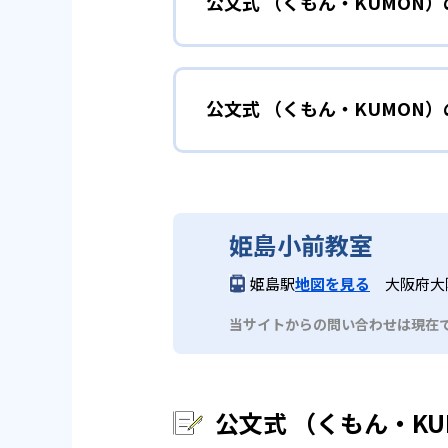
公文式 （くもん・KUMON
KUMONでは細かいステップに
性格や学習への取り組み姿勢に合
02
自学自習ス
どんなメリットがある？
中学に向けて苦
小学生
KUMONの教材は、簡単な問題
公文式 （くもん・KUMON
KUMONでは自学自習スタイル
もの学習意欲をかき立てるため、
年にとらわれずに自分の学力に相
KUMONでは経験豊富な先生が
い。
目でも自分で解けた達成感を味わ
公文式 （くもん・KUMO
また、自学学習スタイルで学ぶ子
時期から高校教材に進む生徒もい
どんなデメリットがある？
KUMONは、公式サイトでは合
部活や習
中学生・高校生
姫島小前教室
KUMONでは、中高生のクラス
KUMONでは、一人ひとりの学
03
フレキシブ
姫島駅
地図を見る
大阪府大
だろう。
宿題の量や進め方に関しては、い
当サイトからの問い合わせは現在
KUMONでは、教室が開いてい
も通室しやすい。また、教室によ
公文式 （くもん・K