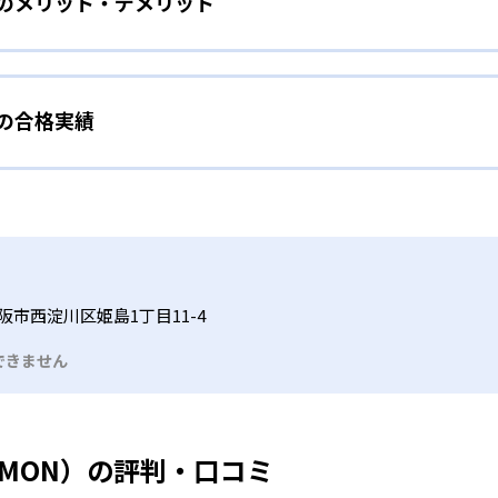
）のメリット・デメリット
分かれた教材で、わかる楽しさを経験しながら無理なく力を高め
わせて内容も調整するため、小学校に入ってもつまずきにくい
タイル
手教科を克服したい子ども向け
から高度な問題へと、スモールステップで進んでいけるよう工夫
）の合格実績
で勉強するため、集中力や目標に向かって頑張りやり抜く力を育
教えてもらうという受け身の姿勢ではなく、自ら進んで学ぶ姿
応したレベルから学習できるため、難しすぎてやる気を損ねた
、子どものやる気を引き出せるよう適切なヒントを与えたり、声
うことで、少しずつ苦手意識を克服できるだろう。
N）の合格実績は？
どもたちは、自らの学習課題に気がつくようになる。学年を超
る。
格実績は公開していない。志望校への実績があるかどうかは、通
い事と両立したい生徒向け
でも数学・英語・国語の3教科に限られるため、その他の教科に
習状況やスケジュールに合わせて、きめ細やかにカリキュラムを
ルな受講スタイル
阪市西淀川区姫島1丁目11-4
つでも気軽に相談可能だ。
できません
る時間内であれば、何曜日にでも週2回受講できる。そのため、
っては自宅からのオンライン受講と通室を組み合わせることも
UMON）の評判・口コミ