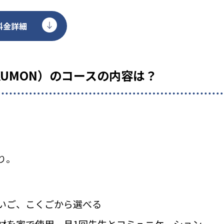
料金詳細
KUMON）のコースの内容は？
り。
いご、こくごから選べる
材を家で使用、月1回先生とコミュニケーション