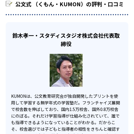
公文式 （くもん・KUMON）の評判・口コミ
でも週2回受講できる。そのため、部活や他の習い事で忙し
部活や習い事と両立したい生徒向け
い中高生にも通室しやすい。また、教室によっては自宅か
KUMONでは、一人ひとりの学習状況やスケジュールに合わ
らのオンライン受講と通室を組み合わせることも可能だ。
せて、きめ細やかにカリキュラムを調整している。
宿題の量や進め方に関しては、いつでも気軽に相談可能
鈴木孝一・スタディスタジオ株式会社代表取
だ。
締役
KUMONは、公文教育研究会が独自開発したプリントを使
用して学習する無学年式の学習塾だ。フランチャイズ展開
で校舎数を伸ばしており、国内1.5万校舎、国外0.8万校舎
にのぼる。それだけ学習指導が仕組み化されていて、誰で
も指導できるようになっていることがわかる。だからこ
そ、校舎選びでは子どもと指導者の相性をきちんと確認す