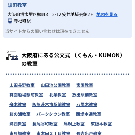
賑町教室
大阪府堺市堺区賑町3丁2-12 安井地域会館2Ｆ
地図を見る
寺地町駅
当サイトからの問い合わせは現在できません
大阪府にある公文式 （くもん・KUMON）
の教室
山田長野教室
山田池公園教室
宮園教室
箕面船場駅前教室
北条教室
放出駅前教室
舟木教室
阪急茨木市駅前教室
八尾木教室
箱の浦教室
パークタウン教室
西堤本通教室
錦西教室
長尾谷町教室
鳥飼上教室
東阪本教室
東貝塚教室
東太田２丁目教室
長吉出戸教室