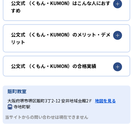
公文式 （くもん・KUMON）はこんな人におす
KUMONでは、年齢や学年にとらわれずに、一人ひとりの学
すめ
力に応じたレベルから学習を始めている。
確実に100点が取れるレベルから少しずつ難易度を上げてい
幼児
くことで子どもたちは多くの成功体験を積み、学習する楽
小学校に入る準備をしたい幼児向け
公文式 （くもん・KUMON）のメリット・デメ
しさを経験できる。
リット
KUMONでは細かいステップに分かれた教材で、わかる楽し
02
自学自習スタイル
さを経験しながら無理なく力を高めていける。
どんなメリットがある？
性格や学習への取り組み姿勢に合わせて内容も調整するた
KUMONの教材は、簡単な問題から高度な問題へと、スモー
め、小学校に入ってもつまずきにくい学力を身につけられ
ルステップで進んでいけるよう工夫されている。このスタ
KUMONでは自学自習スタイルで勉強するため、集中力や目
公文式 （くもん・KUMON）の合格実績
るだろう。
イルは子どもの学習意欲をかき立てるため、教えてもらう
標に向かって頑張りやり抜く力を育むことができる。ま
という受け身の姿勢ではなく、自ら進んで学ぶ姿勢を身に
た、年齢や学年にとらわれずに自分の学力に相応したレベ
公文式 （くもん・KUMON）の合格実績は？
小学生
つけられるだろう。
ルから学習できるため、難しすぎてやる気を損ねたり、簡
KUMONは、公式サイトでは合格実績は公開していない。志
中学に向けて苦手教科を克服したい子ども向け
賑町教室
単すぎて退屈することもない。
また、自学学習スタイルで学ぶ子どもたちは、自らの学習
望校への実績があるかどうかは、通う予定の教室に問い合
KUMONでは経験豊富な先生が、子どものやる気を引き出せ
大阪府堺市堺区賑町3丁2-12 安井地域会館2Ｆ
地図を見る
課題に気がつくようになる。学年を超えた範囲も学習でき
どんなデメリットがある？
わせたい。
るよう適切なヒントを与えたり、声かけをしたりしてい
寺地町駅
るため、早い時期から高校教材に進む生徒もいる。
KUMONでは、中高生のクラスでも数学・英語・国語の3教
る。苦手な科目でも自分で解けた達成感を味わうことで、
03
フレキシブルな受講スタイル
当サイトからの問い合わせは現在できません
科に限られるため、その他の教科に関しては他塾を検討す
少しずつ苦手意識を克服できるだろう。
る必要があるだろう。
中学生・高校生
KUMONでは、教室が開いている時間内であれば、何曜日に