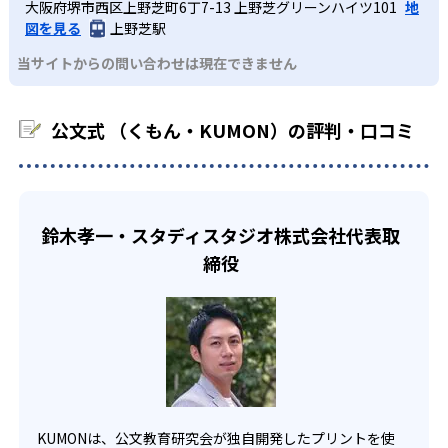
KUMONでは経験豊富な先生が、子どものやる気を引き出せ
大阪府堺市西区上野芝町6丁7-13 上野芝グリーンハイツ101
地
課題に気がつくようになる。学年を超えた範囲も学習でき
どんなデメリットがある？
わせたい。
るよう適切なヒントを与えたり、声かけをしたりしてい
図を見る
上野芝駅
るため、早い時期から高校教材に進む生徒もいる。
KUMONでは、中高生のクラスでも数学・英語・国語の3教
る。苦手な科目でも自分で解けた達成感を味わうことで、
03
フレキシブルな受講スタイル
当サイトからの問い合わせは現在できません
科に限られるため、その他の教科に関しては他塾を検討す
少しずつ苦手意識を克服できるだろう。
る必要があるだろう。
中学生・高校生
KUMONでは、教室が開いている時間内であれば、何曜日に
公文式 （くもん・KUMON）の評判・口コミ
でも週2回受講できる。そのため、部活や他の習い事で忙し
部活や習い事と両立したい生徒向け
い中高生にも通室しやすい。また、教室によっては自宅か
KUMONでは、一人ひとりの学習状況やスケジュールに合わ
らのオンライン受講と通室を組み合わせることも可能だ。
せて、きめ細やかにカリキュラムを調整している。
宿題の量や進め方に関しては、いつでも気軽に相談可能
鈴木孝一・スタディスタジオ株式会社代表取
だ。
締役
KUMONは、公文教育研究会が独自開発したプリントを使