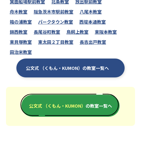
箕面船場駅前教室
北条教室
放出駅前教室
舟木教室
阪急茨木市駅前教室
八尾木教室
箱の浦教室
パークタウン教室
西堤本通教室
錦西教室
長尾谷町教室
鳥飼上教室
東阪本教室
東貝塚教室
東太田２丁目教室
長吉出戸教室
田治米教室
公文式 （くもん・KUMON）の教室一覧へ
公文式 （くもん・KUMON）
の教室一覧へ