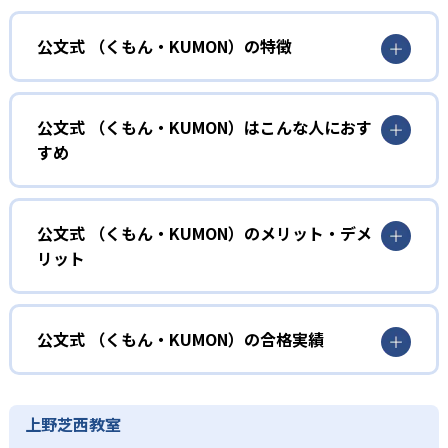
公文式 （くもん・KUMON）の特徴
01
無学年式の学力別学習
公文式 （くもん・KUMON）はこんな人におす
KUMONでは、年齢や学年にとらわれずに、一人ひとりの学
すめ
力に応じたレベルから学習を始めている。
確実に100点が取れるレベルから少しずつ難易度を上げてい
幼児
くことで子どもたちは多くの成功体験を積み、学習する楽
小学校に入る準備をしたい幼児向け
公文式 （くもん・KUMON）のメリット・デメ
しさを経験できる。
リット
KUMONでは細かいステップに分かれた教材で、わかる楽し
02
自学自習スタイル
さを経験しながら無理なく力を高めていける。
どんなメリットがある？
性格や学習への取り組み姿勢に合わせて内容も調整するた
KUMONの教材は、簡単な問題から高度な問題へと、スモー
め、小学校に入ってもつまずきにくい学力を身につけられ
ルステップで進んでいけるよう工夫されている。このスタ
KUMONでは自学自習スタイルで勉強するため、集中力や目
公文式 （くもん・KUMON）の合格実績
るだろう。
イルは子どもの学習意欲をかき立てるため、教えてもらう
標に向かって頑張りやり抜く力を育むことができる。ま
という受け身の姿勢ではなく、自ら進んで学ぶ姿勢を身に
た、年齢や学年にとらわれずに自分の学力に相応したレベ
公文式 （くもん・KUMON）の合格実績は？
小学生
つけられるだろう。
ルから学習できるため、難しすぎてやる気を損ねたり、簡
KUMONは、公式サイトでは合格実績は公開していない。志
中学に向けて苦手教科を克服したい子ども向け
上野芝西教室
単すぎて退屈することもない。
また、自学学習スタイルで学ぶ子どもたちは、自らの学習
望校への実績があるかどうかは、通う予定の教室に問い合