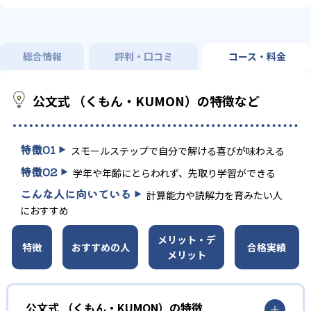
総合情報
評判・口コミ
コース・料金
公文式 （くもん・KUMON）の特徴など
特徴
01
スモールステップで自分で解ける喜びが味わえる
特徴
02
学年や年齢にとらわれず、先取り学習ができる
こんな人に向いている
計算能力や読解力を育みたい人
におすすめ
メリット・デ
特徴
おすすめの人
合格実績
メリット
公文式 （くもん・KUMON）の特徴