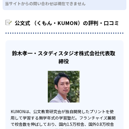
03
フレキシブルな受講スタイル
当サイトからの問い合わせは現在できません
科に限られるため、その他の教科に関しては他塾を検討す
少しずつ苦手意識を克服できるだろう。
る必要があるだろう。
中学生・高校生
KUMONでは、教室が開いている時間内であれば、何曜日に
公文式 （くもん・KUMON）の評判・口コミ
でも週2回受講できる。そのため、部活や他の習い事で忙し
部活や習い事と両立したい生徒向け
い中高生にも通室しやすい。また、教室によっては自宅か
KUMONでは、一人ひとりの学習状況やスケジュールに合わ
らのオンライン受講と通室を組み合わせることも可能だ。
せて、きめ細やかにカリキュラムを調整している。
宿題の量や進め方に関しては、いつでも気軽に相談可能
鈴木孝一・スタディスタジオ株式会社代表取
だ。
締役
KUMONは、公文教育研究会が独自開発したプリントを使
用して学習する無学年式の学習塾だ。フランチャイズ展開
で校舎数を伸ばしており、国内1.5万校舎、国外0.8万校舎