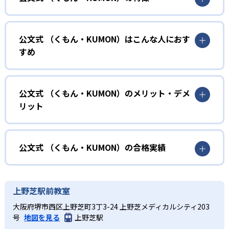
01
無学年式の学力別学習
公文式 （くもん・KUMON）はこんな人におす
KUMONでは、年齢や学年にとらわれずに、一人ひとりの学
すめ
力に応じたレベルから学習を始めている。
確実に100点が取れるレベルから少しずつ難易度を上げてい
幼児
くことで子どもたちは多くの成功体験を積み、学習する楽
小学校に入る準備をしたい幼児向け
公文式 （くもん・KUMON）のメリット・デメ
しさを経験できる。
リット
KUMONでは細かいステップに分かれた教材で、わかる楽し
02
自学自習スタイル
さを経験しながら無理なく力を高めていける。
どんなメリットがある？
性格や学習への取り組み姿勢に合わせて内容も調整するた
KUMONの教材は、簡単な問題から高度な問題へと、スモー
め、小学校に入ってもつまずきにくい学力を身につけられ
ルステップで進んでいけるよう工夫されている。このスタ
KUMONでは自学自習スタイルで勉強するため、集中力や目
公文式 （くもん・KUMON）の合格実績
るだろう。
イルは子どもの学習意欲をかき立てるため、教えてもらう
標に向かって頑張りやり抜く力を育むことができる。ま
という受け身の姿勢ではなく、自ら進んで学ぶ姿勢を身に
た、年齢や学年にとらわれずに自分の学力に相応したレベ
公文式 （くもん・KUMON）の合格実績は？
小学生
つけられるだろう。
ルから学習できるため、難しすぎてやる気を損ねたり、簡
KUMONは、公式サイトでは合格実績は公開していない。志
中学に向けて苦手教科を克服したい子ども向け
上野芝駅前教室
単すぎて退屈することもない。
また、自学学習スタイルで学ぶ子どもたちは、自らの学習
望校への実績があるかどうかは、通う予定の教室に問い合
KUMONでは経験豊富な先生が、子どものやる気を引き出せ
大阪府堺市西区上野芝町3丁3-24 上野芝メディカルシティ203
課題に気がつくようになる。学年を超えた範囲も学習でき
どんなデメリットがある？
わせたい。
るよう適切なヒントを与えたり、声かけをしたりしてい
号
地図を見る
上野芝駅
るため、早い時期から高校教材に進む生徒もいる。
KUMONでは、中高生のクラスでも数学・英語・国語の3教
る。苦手な科目でも自分で解けた達成感を味わうことで、