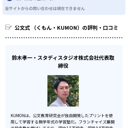
KUMONでは、中高生のクラスでも数学・英語・国語の3教
る。苦手な科目でも自分で解けた達成感を味わうことで、
03
フレキシブルな受講スタイル
当サイトからの問い合わせは現在できません
科に限られるため、その他の教科に関しては他塾を検討す
少しずつ苦手意識を克服できるだろう。
る必要があるだろう。
中学生・高校生
KUMONでは、教室が開いている時間内であれば、何曜日に
公文式 （くもん・KUMON）の評判・口コミ
でも週2回受講できる。そのため、部活や他の習い事で忙し
部活や習い事と両立したい生徒向け
い中高生にも通室しやすい。また、教室によっては自宅か
KUMONでは、一人ひとりの学習状況やスケジュールに合わ
らのオンライン受講と通室を組み合わせることも可能だ。
せて、きめ細やかにカリキュラムを調整している。
宿題の量や進め方に関しては、いつでも気軽に相談可能
鈴木孝一・スタディスタジオ株式会社代表取
だ。
締役
KUMONは、公文教育研究会が独自開発したプリントを使
用して学習する無学年式の学習塾だ。フランチャイズ展開