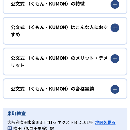
公文式 （くもん・KUMON）の特徴
01
無学年式の学力別学習
公文式 （くもん・KUMON）はこんな人におす
KUMONでは、年齢や学年にとらわれずに、一人ひとりの学
すめ
力に応じたレベルから学習を始めている。
確実に100点が取れるレベルから少しずつ難易度を上げてい
幼児
くことで子どもたちは多くの成功体験を積み、学習する楽
小学校に入る準備をしたい幼児向け
公文式 （くもん・KUMON）のメリット・デメ
しさを経験できる。
リット
KUMONでは細かいステップに分かれた教材で、わかる楽し
02
自学自習スタイル
さを経験しながら無理なく力を高めていける。
どんなメリットがある？
性格や学習への取り組み姿勢に合わせて内容も調整するた
KUMONの教材は、簡単な問題から高度な問題へと、スモー
め、小学校に入ってもつまずきにくい学力を身につけられ
ルステップで進んでいけるよう工夫されている。このスタ
KUMONでは自学自習スタイルで勉強するため、集中力や目
公文式 （くもん・KUMON）の合格実績
るだろう。
イルは子どもの学習意欲をかき立てるため、教えてもらう
標に向かって頑張りやり抜く力を育むことができる。ま
という受け身の姿勢ではなく、自ら進んで学ぶ姿勢を身に
た、年齢や学年にとらわれずに自分の学力に相応したレベ
公文式 （くもん・KUMON）の合格実績は？
小学生
つけられるだろう。
ルから学習できるため、難しすぎてやる気を損ねたり、簡
KUMONは、公式サイトでは合格実績は公開していない。志
中学に向けて苦手教科を克服したい子ども向け
泉町教室
単すぎて退屈することもない。
また、自学学習スタイルで学ぶ子どもたちは、自らの学習
望校への実績があるかどうかは、通う予定の教室に問い合
KUMONでは経験豊富な先生が、子どものやる気を引き出せ
大阪府吹田市泉町3丁目1-3 ネクストＢＤ101号
地図を見る
課題に気がつくようになる。学年を超えた範囲も学習でき
どんなデメリットがある？
わせたい。
るよう適切なヒントを与えたり、声かけをしたりしてい
吹田（阪急千里線）駅
るため、早い時期から高校教材に進む生徒もいる。