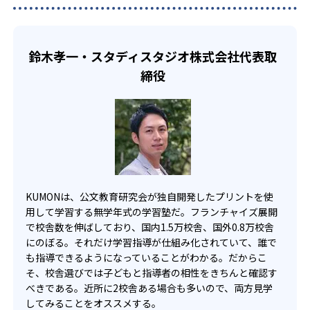
部活や習い事と両立したい生徒向け
い中高生にも通室しやすい。また、教室によっては自宅か
KUMONでは、一人ひとりの学習状況やスケジュールに合わ
らのオンライン受講と通室を組み合わせることも可能だ。
せて、きめ細やかにカリキュラムを調整している。
鈴木孝一・スタディスタジオ株式会社代表取
宿題の量や進め方に関しては、いつでも気軽に相談可能
締役
だ。
KUMONは、公文教育研究会が独自開発したプリントを使
用して学習する無学年式の学習塾だ。フランチャイズ展開
で校舎数を伸ばしており、国内1.5万校舎、国外0.8万校舎
にのぼる。それだけ学習指導が仕組み化されていて、誰で
も指導できるようになっていることがわかる。だからこ
そ、校舎選びでは子どもと指導者の相性をきちんと確認す
べきである。近所に2校舎ある場合も多いので、両方見学
してみることをオススメする。