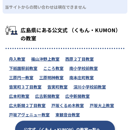
当サイトからの問い合わせは現在できません
広島県にある公文式 （くもん・KUMON）
の教室
舟入教室
福山沖野上教室
西原２丁目教室
下祇園駅前教室
こころ教室
南小学校前教室
三原円一教室
三原明神教室
南本庄町教室
皆実町３丁目教室
皆実町教室
深川小学校前教室
広本町教室
広古新開教室
広中新開教室
広大新開２丁目教室
戸坂くるめ木教室
戸坂大上教室
戸坂アヴェニュー教室
東観音台教室
公文式 （くもん・KUMON）の教室一覧へ