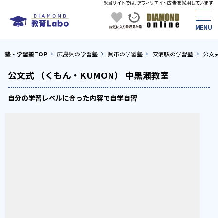
塾・学習塾TOP
広島県の学習塾
呉市の学習塾
安浦駅の学習塾
公文式
公文式 （くもん・KUMON） 中黒瀬教室
自分の学習レベルに合った内容で自学自習