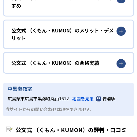
KUMONでは、年齢や学年にとらわれずに、一人ひとりの学
すめ
力に応じたレベルから学習を始めている。
確実に100点が取れるレベルから少しずつ難易度を上げてい
幼児
くことで子どもたちは多くの成功体験を積み、学習する楽
小学校に入る準備をしたい幼児向け
公文式 （くもん・KUMON）のメリット・デメ
しさを経験できる。
リット
KUMONでは細かいステップに分かれた教材で、わかる楽し
02
自学自習スタイル
さを経験しながら無理なく力を高めていける。
どんなメリットがある？
性格や学習への取り組み姿勢に合わせて内容も調整するた
KUMONの教材は、簡単な問題から高度な問題へと、スモー
め、小学校に入ってもつまずきにくい学力を身につけられ
ルステップで進んでいけるよう工夫されている。このスタ
KUMONでは自学自習スタイルで勉強するため、集中力や目
公文式 （くもん・KUMON）の合格実績
るだろう。
イルは子どもの学習意欲をかき立てるため、教えてもらう
標に向かって頑張りやり抜く力を育むことができる。ま
という受け身の姿勢ではなく、自ら進んで学ぶ姿勢を身に
た、年齢や学年にとらわれずに自分の学力に相応したレベ
公文式 （くもん・KUMON）の合格実績は？
小学生
つけられるだろう。
ルから学習できるため、難しすぎてやる気を損ねたり、簡
KUMONは、公式サイトでは合格実績は公開していない。志
中学に向けて苦手教科を克服したい子ども向け
中黒瀬教室
単すぎて退屈することもない。
また、自学学習スタイルで学ぶ子どもたちは、自らの学習
望校への実績があるかどうかは、通う予定の教室に問い合
KUMONでは経験豊富な先生が、子どものやる気を引き出せ
広島県東広島市黒瀬町丸山1612
地図を見る
安浦駅
課題に気がつくようになる。学年を超えた範囲も学習でき
どんなデメリットがある？
わせたい。
るよう適切なヒントを与えたり、声かけをしたりしてい
るため、早い時期から高校教材に進む生徒もいる。
当サイトからの問い合わせは現在できません
KUMONでは、中高生のクラスでも数学・英語・国語の3教
る。苦手な科目でも自分で解けた達成感を味わうことで、
03
フレキシブルな受講スタイル
科に限られるため、その他の教科に関しては他塾を検討す
少しずつ苦手意識を克服できるだろう。
る必要があるだろう。
中学生・高校生
公文式 （くもん・KUMON）の評判・口コミ
KUMONでは、教室が開いている時間内であれば、何曜日に
でも週2回受講できる。そのため、部活や他の習い事で忙し