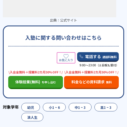
出典：
公式サイト
入塾に関する問い合わせはこちら
電話する
通話料無料
9:00～23:00（土日祝も受付）
\入会金無料＋授業料2カ月30%OFF！/
\入会金無料＋授業料2カ月30%OFF！/
体験授業(無料)
料金などの資料請求
を申し込む
無料
幼児
小1 ~ 6
中1 ~ 3
高1 ~ 3
浪人生