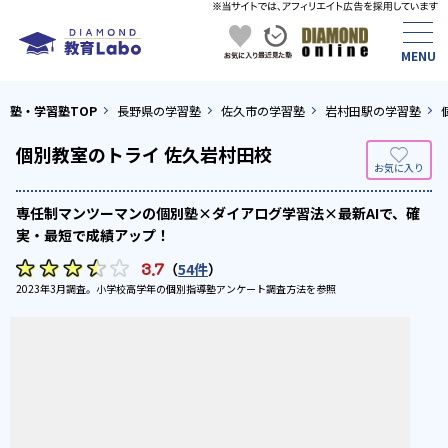
塾・学習塾TOP
長野県の学習塾
佐久市の学習塾
岩村田駅の学習塾
個別教室のトライ 佐久岩村田校
専任制マンツーマンの個別塾×ダイアログ学習法×最新AIで、確
実・最短で成績アップ！
3.7
（
54件
）
2023年3月調査。
小学校高学年の個別指導塾アンケート調査方法
を参照