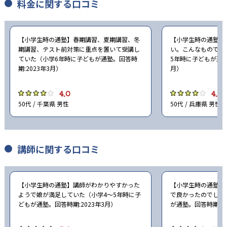
料金に関する口コミ
-
-
立教大学
中央大学
-
-
法政大学
関西学院大学
【小学生時の通塾】春期講習、夏期講習、冬
【小学生時の通塾】
期講習、テスト前対策に重点を置いて受講し
い。こんなものでは
ていた（小学6年時に子どもが通塾。回答時
5年時に子どもが通塾
-
-
関西大学
日本大学
期:2023年3月）
月）
-
-
東洋大学
駒沢大学
4.0
4.0
50代 / 千葉県 男性
50代 / 兵庫県 男性
-
-
専修大学
京都産業大学
-
-
近畿大学
甲南大学
講師に関する口コミ
-
龍谷大学
【小学生時の通塾】講師がわかりやすかった
【小学生時の通塾】
※合格年の明記はなし
ようで娘が満足していた（小学4〜5年時に子
で良かったのでしょ
どもが通塾。回答時期:2023年3月）
が通塾。回答時期:20
他、多数合格、実績は累計