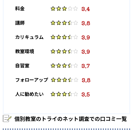
3.4
料金
大学の合格実績
3.8
講師
-
-
東京大学
京都大学
3.9
カリキュラム
-
-
大阪大学
北海道大学
3.9
教室環境
-
-
東北大学
古屋大学
3.7
自習室
-
-
九州大学
一橋大学
3.8
フォローアップ
-
-
東京工業大学
筑波大学
3.5
人に勧めたい
-
-
神戸大学
東京外国語大学
-
-
横浜国立大学
金沢大学
個別教室のトライのネット調査での口コミ一覧
-
-
大阪公立大学
千葉大学