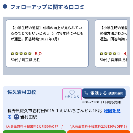
フォローアップに関する口コミ
【小学生時の通塾】成績の向上が見られてい
【小学生時の通塾】
るのでとてもいいと思う（小学6年時に子ども
勉強方法がわかった
が通塾。回答時期:2023年3月）
通塾。回答時期:202
5.0
4.0
50代 / 埼玉県 男性
50代 / 兵庫県 男性
佐久岩村田校
電話する
通話料無料
9:00～23:00（土日祝も受付）
長野県佐久市岩村田5015-1 えいいちさんビル1F北
地図を見
る
岩村田駅
\入会金無料＋授業料2カ月30%OFF！/
\入会金無料＋授業料2カ月30%OFF！/