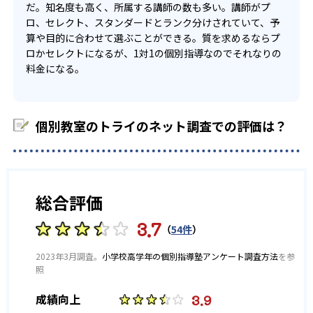
だ。知名度も高く、所属する講師の数も多い。講師がプ
ロ、セレクト、スタンダードとランク分けされていて、予
-
-
西高校
戸山高校
算や目的に合わせて選ぶことができる。質を求めるならプ
ロかセレクトになるが、1対1の個別指導なのでそれなりの
-
-
国立高校
青山高校
料金になる。
-
-
旭丘高校
明和高校
個別教室のトライのネット調査での評価は？
-
-
一宮高校
一宮西高校
-
-
瑞陵高校
横須賀高校
総合評価
-
-
東高校
昭和高校
3.7
（
54件
）
-
-
春日井高校
旭野高校
2023年3月調査。
小学校高学年の個別指導塾アンケート調査方法
を参
-
-
高蔵寺高校
松蔭高校
照
3.9
成績向上
-
-
天白高校
清風南海高校