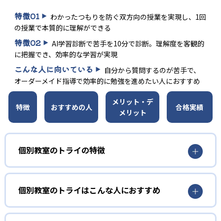
特徴
01
わかったつもりを防ぐ双方向の授業を実現し、1回
の授業で本質的に理解ができる
特徴
02
AI学習診断で苦手を10分で診断。理解度を客観的
に把握でき、効率的な学習が実現
こんな人に向いている
自分から質問するのが苦手で、
オーダーメイド指導で効率的に勉強を進めたい人におすすめ
メリット・デ
特徴
おすすめの人
合格実績
メリット
個別教室のトライの特徴
01
選び抜かれた講師による1:1の双方向授業
個別教室のトライはこんな人におすすめ
個別教室のトライではまず独自に開発した性格診断を実施
自分から質問するのが苦手な人向け
し、子どもの性格に合った講師をマッチングする。これに