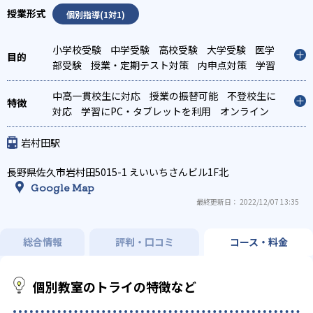
個別指導(1対1)
小学校受験
中学受験
高校受験
大学受験
医学
部受験
授業・定期テスト対策
内申点対策
学習
習慣の定着
総合型選抜(旧AO)対策
推薦入試対
策
中高一貫校生に対応
学校別特化対策
国公立大対策
授業の振替可能
私大対策
不登校生に
共
通テスト対策
対応
学習にPC・タブレットを利用
英検(英語検定)対策
漢検(漢字検
オンライン
定)対策
対応
1科目から受講可能
数学特化対策
英語・英会話特化対策
季節講習のみの受講
その他科目別特化対策
可
発達障害の子どもに対応
自習室あり
岩村田駅
長野県佐久市岩村田5015-1 えいいちさんビル1F北
Google Map
最終更新日： 2022/12/07 13:35
総合情報
評判・口コミ
コース・料金
個別教室のトライの特徴など