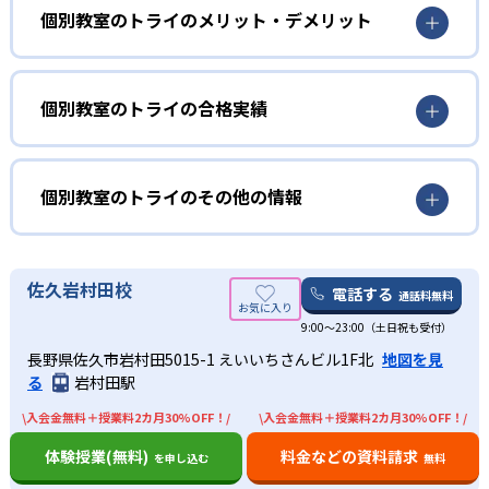
個別教室のトライの授業は講師が一方的に解説をして生徒
個別教室のトライのメリット・デメリット
よって子どもに最適なアプローチでの指導が可能となって
が聞く授業ではなく、講師が説明した内容を生徒に説明し
いる。
てもらい、正しく理解しているかどうかを確認する形で進
どんなメリットがある？
またオリジナルのダイアログ学習法は双方向の指導法で、
んでいく。
講師が指導した内容を生徒に説明してもらう。これによっ
個別教室のトライのメリットは、高品質なマンツーマン授
個別教室のトライの合格実績
たとえマンツーマン指導だとしても、うまく質問を言葉に
て本人も気づかないような「わかったつもり」を防ぐこと
業が受けられる点。教育業界大手だからこそ蓄積されたノ
できずに「わかった」と言ってしまったり、質問したくても
ができ、授業での理解度を大幅にアップできる。さらに毎
ウハウがあり、実績に基づいた高品質な授業を受けられ
個別教室のトライの合格実績は？
自分からできなかったりする生徒も多い。こうした生徒と
回1対1の対話の中で授業内容を反復し、学んだことを確実
る。学生講師、社員講師にかかわらず厳選した人材を採用
個別教室のトライは、サイトでは各教室の合格実績は公開
個別教室のトライのその他の情報
講師間の理解の認識の差を埋められる指導をしているのが
に定着させる学習法も行われている。
しており、その中から子どもと相性のいい講師を紹介して
していない。志望校への実績があるかどうかは、通う予定
魅力。1回の授業で本質的に理解できるので、わかったつも
もらえる。
02
の教室に問い合わせたい。
りになったまま単元が進んでいくよりも効率的に学習を進
各教室サイトに合格者の声が載っているので参考にした
また学習サポートも手厚く、充実している。講師とは別に
AI学習診断を基にした専用カリキュラムで効率
めることができる。
い。
中学校の合格実績
教育プランナーも、子どものメンタルケアや定期面談を実
佐久岩村田校
的に学習
電話する
通話料無料
プロが立てた効率的カリキュラムで勉強したい人向
施している。受験情報の提供などもしてくれ、目標達成に
け
9:00～23:00（土日祝も受付）
-
-
向けてきめ細かいサポートを受けられる。
開成中学校
麻布中学校
成績アップに欠かせない苦手科目の診断をわずか10分で可
長野県佐久市岩村田5015-1 えいいちさんビル1F北
地図を見
能にした、トライ式AI学習診断が受けられる。AIによる客
どんなデメリットがある？
目標達成のために勉強する際には、目標に向かって勉強計
る
岩村田駅
-
-
灘中学校
桜蔭中学校
観的な弱点分析の結果を基に、プロの教育プランナーが子
画を立てることが重要。しかし勉強計画の立て方を知らな
デメリットについては特に見当たらない。
ども専用の学習カリキュラムを作成。教育プランナーは地
い子どもも多く、無理なスケジュールになったり途中で挫
\入会金無料＋授業料2カ月30%OFF！/
\入会金無料＋授業料2カ月30%OFF！/
-
-
元の受験情報や学校事情にも精通しているので、その子に
雙葉中学校
女子学院中学校
折してしまったりしがちになる。
体験授業(無料)
料金などの資料請求
を申し込む
無料
最適な学習内容を提示してくれる。
個別教室のトライでは、AI学力診断によって客観的に苦手