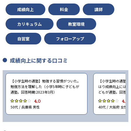
成績向上
料金
講師
-
-
東京都立大学
古屋市立大学
カリキュラム
教室環境
-
-
京都府立大学
岡山大学
自習室
フォローアップ
-
-
広島大学
信州大学
-
-
三重大学
横浜市立大学
成績向上に関する口コミ
-
-
慶應義塾大学
早稲田大学
【小学生時の通塾】勉強する習慣がついた。
【小学生時の通塾】
-
-
同志社大学
立命館大学
勉強方法を理解した（小学5年時に子どもが
はり成績向上にはな
通塾。回答時期:2023年3月）
どもが通塾。回答時期
-
-
南山大学
上智大学
4.0
4.0
50代 / 兵庫県 男性
40代 / 大阪府 女性
-
-
東京理科大学
学習院大学
-
-
明治大学
青山学院大学