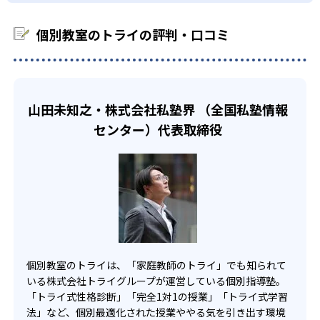
-
-
筑波大学付属中学校
武蔵中学校
専用カリキュラムによって現状と目標の差が明確になり、
科目を判定できる。それを基に指導実績豊富な教育プラン
「今何を勉強するべきか」を具体的に把握することができ
ナーが、地元の受験情報なども踏まえて、いつなにをする
個別教室のトライの評判・口コミ
-
-
る。これによって、勉強目標達成まで最短距離の学習が実
慶應義塾普通部
早稲田中学校
べきかをカリキュラムで可視化してくれるので、超効率的
現可能となっている。
に勉強を進めることができる。
-
渋谷教育学園渋谷中学校
-
西大和学園中学校
山田未知之・株式会社私塾界 （全国私塾情報
センター）代表取締役
-
洛南高等学校附属中学校
-
東大寺学園中学校
-
神戸女学院中学部
-
-
六甲学院中学校
須磨学園中学校
個別教室のトライは、「家庭教師のトライ」でも知られて
-
-
東海中学校
南山中学校女子部
いる株式会社トライグループが運営している個別指導塾。
「トライ式性格診断」「完全1対1の授業」「トライ式学習
-
-
滝中学校
愛知中学校
法」など、個別最適化された授業ややる気を引き出す環境