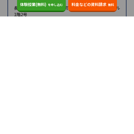
体験授業(無料)
料金などの資料請求
を申し込む
無料
長野県須坂市大字須坂北横町1288-2長野電鉄須坂駅ビル
1階2号
個別教室のトライの教室一覧へ
須坂駅前校
電話する
通話料無料
9:00～23:00（土日祝も受付）
長野県須坂市大字須坂北横町1288-2 長野電鉄須坂駅ビル1階2
号
地図を見る
須坂駅
\入会金無料＋授業料2カ月30%OFF！/
\入会金無料＋授業料2カ月30%OFF！/
体験授業(無料)
料金などの資料請求
を申し込む
無料