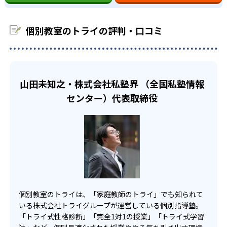
個別教室のトライでは、AI学力診断によって客観的に苦手
-
-
筑波大学付属中学校
武蔵中学校
専用カリキュラムによって現状と目標の差が明確になり、
科目を判定できる。それを基に指導実績豊富な教育プラン
「今何を勉強するべきか」を具体的に把握することができ
ナーが、地元の受験情報なども踏まえて、いつなにをする
個別教室のトライの評判・口コミ
-
-
る。これによって、勉強目標達成まで最短距離の学習が実
慶應義塾普通部
早稲田中学校
べきかをカリキュラムで可視化してくれるので、超効率的
現可能となっている。
に勉強を進めることができる。
-
渋谷教育学園渋谷中学校
-
西大和学園中学校
山田未知之・株式会社私塾界 （全国私塾情報
センター）代表取締役
-
洛南高等学校附属中学校
-
東大寺学園中学校
-
神戸女学院中学部
-
-
六甲学院中学校
須磨学園中学校
個別教室のトライは、「家庭教師のトライ」でも知られて
-
-
東海中学校
南山中学校女子部
いる株式会社トライグループが運営している個別指導塾。
「トライ式性格診断」「完全1対1の授業」「トライ式学習
-
-
滝中学校
愛知中学校