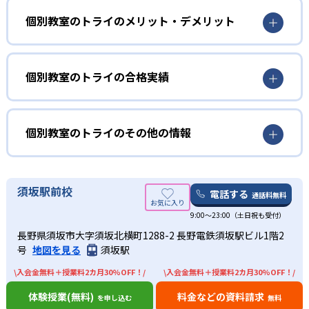
し、子どもの性格に合った講師をマッチングする。これに
個別教室のトライの授業は講師が一方的に解説をして生徒
個別教室のトライのメリット・デメリット
よって子どもに最適なアプローチでの指導が可能となって
が聞く授業ではなく、講師が説明した内容を生徒に説明し
いる。
てもらい、正しく理解しているかどうかを確認する形で進
どんなメリットがある？
またオリジナルのダイアログ学習法は双方向の指導法で、
んでいく。
講師が指導した内容を生徒に説明してもらう。これによっ
個別教室のトライのメリットは、高品質なマンツーマン授
個別教室のトライの合格実績
たとえマンツーマン指導だとしても、うまく質問を言葉に
て本人も気づかないような「わかったつもり」を防ぐこと
業が受けられる点。教育業界大手だからこそ蓄積されたノ
できずに「わかった」と言ってしまったり、質問したくても
ができ、授業での理解度を大幅にアップできる。さらに毎
ウハウがあり、実績に基づいた高品質な授業を受けられ
個別教室のトライの合格実績は？
自分からできなかったりする生徒も多い。こうした生徒と
回1対1の対話の中で授業内容を反復し、学んだことを確実
る。学生講師、社員講師にかかわらず厳選した人材を採用
個別教室のトライは、サイトでは各教室の合格実績は公開
個別教室のトライのその他の情報
講師間の理解の認識の差を埋められる指導をしているのが
に定着させる学習法も行われている。
しており、その中から子どもと相性のいい講師を紹介して
していない。志望校への実績があるかどうかは、通う予定
魅力。1回の授業で本質的に理解できるので、わかったつも
もらえる。
02
の教室に問い合わせたい。
りになったまま単元が進んでいくよりも効率的に学習を進
各教室サイトに合格者の声が載っているので参考にした
また学習サポートも手厚く、充実している。講師とは別に
AI学習診断を基にした専用カリキュラムで効率
めることができる。
い。
中学校の合格実績
教育プランナーも、子どものメンタルケアや定期面談を実
須坂駅前校
的に学習
電話する
通話料無料
プロが立てた効率的カリキュラムで勉強したい人向
施している。受験情報の提供などもしてくれ、目標達成に
け
9:00～23:00（土日祝も受付）
-
-
向けてきめ細かいサポートを受けられる。
開成中学校
麻布中学校
成績アップに欠かせない苦手科目の診断をわずか10分で可
長野県須坂市大字須坂北横町1288-2 長野電鉄須坂駅ビル1階2
能にした、トライ式AI学習診断が受けられる。AIによる客
どんなデメリットがある？
目標達成のために勉強する際には、目標に向かって勉強計
号
地図を見る
須坂駅
-
-
灘中学校
桜蔭中学校
観的な弱点分析の結果を基に、プロの教育プランナーが子
画を立てることが重要。しかし勉強計画の立て方を知らな
デメリットについては特に見当たらない。
ども専用の学習カリキュラムを作成。教育プランナーは地
い子どもも多く、無理なスケジュールになったり途中で挫
\入会金無料＋授業料2カ月30%OFF！/
\入会金無料＋授業料2カ月30%OFF！/
-
-
元の受験情報や学校事情にも精通しているので、その子に
雙葉中学校
女子学院中学校
折してしまったりしがちになる。
体験授業(無料)
料金などの資料請求
を申し込む
無料
最適な学習内容を提示してくれる。