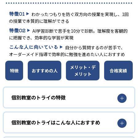
特徴
01
わかったつもりを防ぐ双方向の授業を実現し、1回
の授業で本質的に理解ができる
特徴
02
AI学習診断で苦手を10分で診断。理解度を客観的
に把握でき、効率的な学習が実現
こんな人に向いている
自分から質問するのが苦手で、
オーダーメイド指導で効率的に勉強を進めたい人におすすめ
メリット・デ
特徴
おすすめの人
合格実績
メリット
個別教室のトライの特徴
01
選び抜かれた講師による1:1の双方向授業
個別教室のトライはこんな人におすすめ
個別教室のトライではまず独自に開発した性格診断を実施
自分から質問するのが苦手な人向け