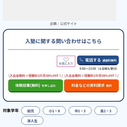
出典：
公式サイト
入塾に関する問い合わせはこちら
電話する
通話料無料
9:00～23:00（土日祝も受付）
\入会金無料＋授業料2カ月30%OFF！/
\入会金無料＋授業料2カ月30%OFF！/
体験授業(無料)
料金などの資料請求
を申し込む
無料
幼児
小1 ~ 6
中1 ~ 3
高1 ~ 3
浪人生