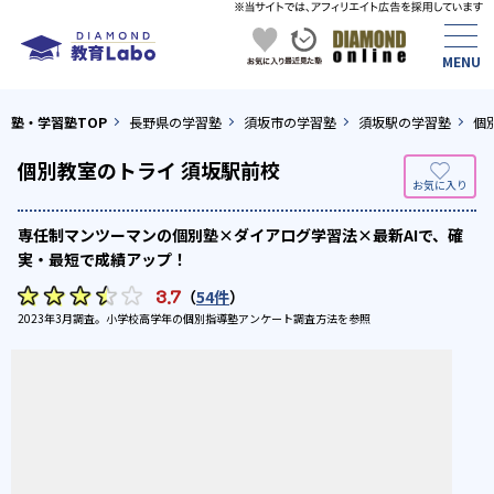
塾・学習塾TOP
長野県の学習塾
須坂市の学習塾
須坂駅の学習塾
個
個別教室のトライ 須坂駅前校
専任制マンツーマンの個別塾×ダイアログ学習法×最新AIで、確
実・最短で成績アップ！
3.7
（
54件
）
2023年3月調査。
小学校高学年の個別指導塾アンケート調査方法
を参照