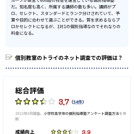
-
-
学習院高等部
法政大学高校
だ。知名度も高く、所属する講師の数も多い。講師がプ
ロ、セレクト、スタンダードとランク分けされていて、予
-
-
西高校
戸山高校
算や目的に合わせて選ぶことができる。質を求めるならプ
ロかセレクトになるが、1対1の個別指導なのでそれなりの
-
-
国立高校
青山高校
料金になる。
-
-
旭丘高校
明和高校
個別教室のトライのネット調査での評価は？
-
-
一宮高校
一宮西高校
-
-
瑞陵高校
横須賀高校
総合評価
-
-
東高校
昭和高校
3.7
（
54件
）
-
-
春日井高校
旭野高校
2023年3月調査。
小学校高学年の個別指導塾アンケート調査方法
を参
-
-
高蔵寺高校
松蔭高校
照
3.9
成績向上
-
-
天白高校
清風南海高校