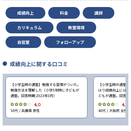
-
-
大阪公立大学
千葉大学
成績向上
料金
講師
-
-
東京都立大学
古屋市立大学
カリキュラム
教室環境
-
-
京都府立大学
岡山大学
自習室
フォローアップ
-
-
広島大学
信州大学
-
-
三重大学
横浜市立大学
成績向上に関する口コミ
-
-
慶應義塾大学
早稲田大学
【小学生時の通塾】勉強する習慣がついた。
【小学生時の通塾】
-
-
同志社大学
立命館大学
勉強方法を理解した（小学5年時に子どもが
はり成績向上にはな
通塾。回答時期:2023年3月）
どもが通塾。回答時期
-
-
南山大学
上智大学
4.0
4.0
50代 / 兵庫県 男性
40代 / 大阪府 女性
-
-
東京理科大学
学習院大学
-
-
明治大学
青山学院大学