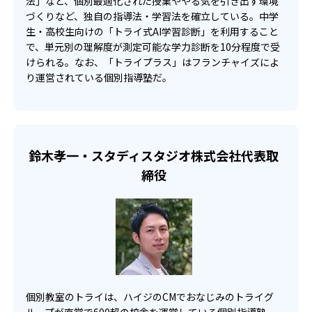
法」など、個別最適化された授業ややる気を引き出す環境
づくりなど、独自の指導法・学習法を確立している。中学
-
-
生・高校生向けの「トライ式AI学習診断」を利用すること
海陽中学校
古屋中学校
で、単元別の理解度が測定可能な学力診断を10分程度で受
けられる。なお、「トライプラス」はフランチャイズによ
-
金城学院中学校
り運営されている個別指導塾だ。
高校の合格実績
-
-
灘高校
筑波大学付属高校
鈴木孝一・スタディスタジオ株式会社代表取
締役
-
-
開成高校
慶應義塾高校
-
青山学院高校
-
早稲田大学高等学院
-
明治大学附属明治高校
個別教室のトライは、ハイジのCMでおなじみのトライグ
ループが直営で600超の校舎を運営している個別指導塾