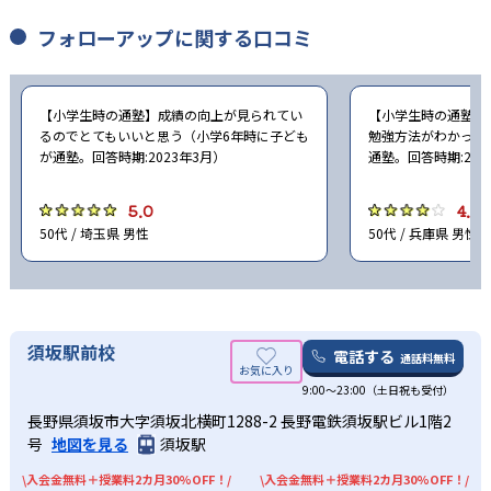
フォローアップに関する口コミ
【小学生時の通塾】成績の向上が見られてい
【小学生時の通塾】
るのでとてもいいと思う（小学6年時に子ども
勉強方法がわかった
が通塾。回答時期:2023年3月）
通塾。回答時期:202
5.0
4.0
50代 / 埼玉県 男性
50代 / 兵庫県 男性
須坂駅前校
電話する
通話料無料
9:00～23:00（土日祝も受付）
長野県須坂市大字須坂北横町1288-2 長野電鉄須坂駅ビル1階2
号
地図を見る
須坂駅
\入会金無料＋授業料2カ月30%OFF！/
\入会金無料＋授業料2カ月30%OFF！/