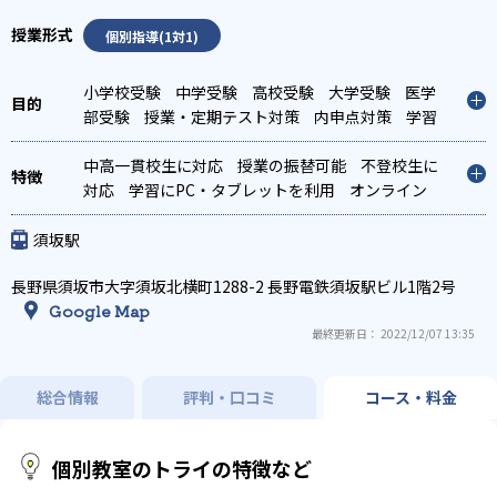
個別指導(1対1)
小学校受験
中学受験
高校受験
大学受験
医学
部受験
授業・定期テスト対策
内申点対策
学習
習慣の定着
総合型選抜(旧AO)対策
推薦入試対
策
中高一貫校生に対応
学校別特化対策
国公立大対策
授業の振替可能
私大対策
不登校生に
共
通テスト対策
対応
学習にPC・タブレットを利用
英検(英語検定)対策
漢検(漢字検
オンライン
定)対策
対応
1科目から受講可能
数学特化対策
英語・英会話特化対策
季節講習のみの受講
その他科目別特化対策
可
発達障害の子どもに対応
自習室あり
須坂駅
長野県須坂市大字須坂北横町1288-2 長野電鉄須坂駅ビル1階2号
Google Map
最終更新日： 2022/12/07 13:35
総合情報
評判・口コミ
コース・料金
個別教室のトライの特徴など