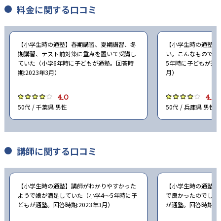
料金に関する口コミ
-
-
立教大学
中央大学
-
-
法政大学
関西学院大学
【小学生時の通塾】春期講習、夏期講習、冬
【小学生時の通塾】
期講習、テスト前対策に重点を置いて受講し
い。こんなものでは
ていた（小学6年時に子どもが通塾。回答時
5年時に子どもが通塾
-
-
関西大学
日本大学
期:2023年3月）
月）
-
-
東洋大学
駒沢大学
4.0
4.0
50代 / 千葉県 男性
50代 / 兵庫県 男性
-
-
専修大学
京都産業大学
-
-
近畿大学
甲南大学
講師に関する口コミ
-
龍谷大学
【小学生時の通塾】講師がわかりやすかった
【小学生時の通塾】
※合格年の明記はなし
ようで娘が満足していた（小学4〜5年時に子
で良かったのでしょ
どもが通塾。回答時期:2023年3月）
が通塾。回答時期:20
他、多数合格、実績は累計