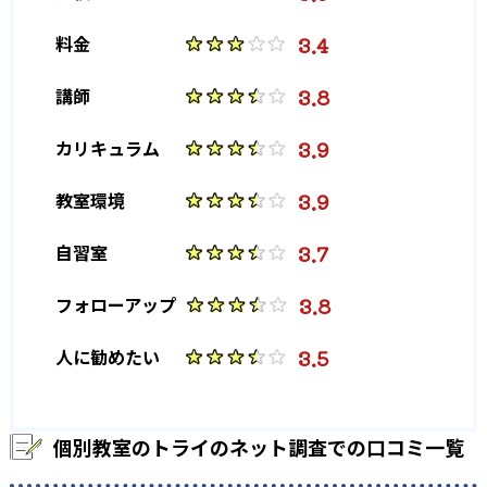
3.4
料金
大学の合格実績
3.8
講師
-
-
東京大学
京都大学
3.9
カリキュラム
-
-
大阪大学
北海道大学
3.9
教室環境
-
-
東北大学
古屋大学
3.7
自習室
-
-
九州大学
一橋大学
3.8
フォローアップ
-
-
東京工業大学
筑波大学
3.5
人に勧めたい
-
-
神戸大学
東京外国語大学
-
-
横浜国立大学
金沢大学
個別教室のトライのネット調査での口コミ一覧