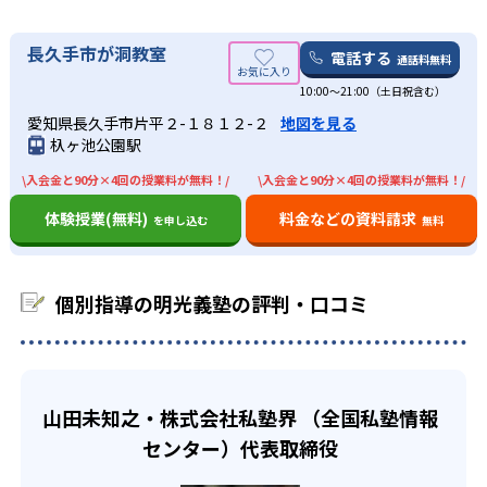
明光義塾にはオリジナルのノートがある。ノートの形式に
ートがあり、そのノートを確認するだけで自分の苦手を確
個別指導の明光義塾の合格実績は？
り、前向きに苦手克服できるようサポート。
合わせて見やすいノート作りを学ぶ。書き人は生徒に合わ
認できる。勉強の仕方が分からない人も、オリジナルノー
個別指導の明光義塾ではサイトでは合格実績を載せていな
中学生
長久手市が洞教室
せて指導してくれる。ノートの取り方を学ぶことで、生徒
トで簡単に復習できる。
電話する
通話料無料
い。合格実績があるかどうかは、近くの校舎へ資料請求し
の自立学習を促す。
内申点を上げたい人におすすめ
また、振替授業も魅力の一つ。集団指導では、授業を一回
10:00〜21:00（土日祝含む）
て確認してほしい。
休むとその授業の内容を理解できないまま進んでしまうこ
03
豊富な情報力
愛知県長久手市片平２-１８１２-２
地図を見る
明光義塾の豊富な情報から、学校ごとのテスト傾向を把握
とがほとんど。明光義塾は、授業を休んでも、振替授業を
杁ヶ池公園駅
している。生徒一人ひとりの特性も把握した上で、情報を
取得可能。生徒に合わせて授業の進度やテキストを変更す
個別指導塾の教室数No.1の明光義塾。全国規模のため、地
基に定期テスト対策を行う。また、一人ひとり異なる成績
\入会金と90分×4回の授業料が無料！/
\入会金と90分×4回の授業料が無料！/
ることもできる。
域の学校を熟知している。地域ごとの試験情報に基づいた
を10段階に分け、授業や家庭学習で問題演習を行っている
対策も可能。
どんなデメリットがある？
体験授業(無料)
料金などの資料請求
ため、効率的に成績アップを狙える。
を申し込む
無料
高校生
デメリットを挙げるとすれば、講師の変更される可能性が
あることだ。明光義塾は講師担任制度ではない。また、講
将来のために勉強したい人におすすめ
個別指導の明光義塾の評判・口コミ
師はアルバイトが多い。アルバイトは、大学生、フリータ
明光義塾は志望校に合わせて学習プランを提案。生徒に応
ー、主婦（主夫）、シニアなど幅広い世代で、未経験から
じてプランの見直しも可能なので、安心。志望校が見つか
スタートするケースもあるため、講師の質は様々だ。
っていない人も大丈夫。カウンセリングで将来の夢や目標
また、講師1人に対して生徒数の指定がない。そのため、1
を引き出し、志望校選びをサポート。
人の授業にあまり時間がかけられない場合がある。
山田未知之・株式会社私塾界 （全国私塾情報
センター）代表取締役