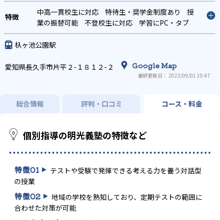
着
総合型選抜(旧AO)対策
推薦入試対策
学校別
特化対策
中高一貫校生に対応
国公立大対策
特待生・奨学金制度あり
私大対策
共通テスト対
授
策
業の振替可能
英検(英語検定)対策
不登校生に対応
漢検(漢字検定)対策
学習にPC・タブ
数
学特化対策
レットを利用
英語・英会話特化対策
オンライン対応
1科目から受講可
その他科目別
特化対策
能
季節講習のみの受講可
発達障害の子どもに対
杁ヶ池公園駅
応
自習室あり
Google Map
愛知県長久手市片平２-１８１２-２
最終更新日： 2023/09/01 10:47
総合情報
評判・口コミ
コース・料金
個別指導の明光義塾の特徴など
特徴
01
テストや受験で発揮できる考える力を養う対話型
の授業
特徴
02
地域の学校を熟知しており、定期テストの範囲に
合わせた対策が可能