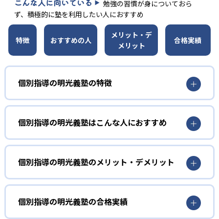
こんな人に向いている
勉強の習慣が身についておら
ず、積極的に塾を利用したい人におすすめ
メリット・デ
特徴
おすすめの人
合格実績
メリット
個別指導の明光義塾の特徴
01
考える力が身につく対話型の授業
個別指導の明光義塾はこんな人におすすめ
個別指導の明光義塾は、個別指導塾としての経験が長い
小学生
塾。長年の経験とノウハウで作り上げられた授業力があ
苦手科目を克服したい人におすすめ
個別指導の明光義塾のメリット・デメリット
る。生徒自らが考えることを重視した指導。授業は生徒と
講師が会話をしながら進められる。自分の言葉で話して理
明光義塾のノート指導では、分かったことを整理できる。
どんなメリットがある？
解を深めるため、理解の定着が深まる。
これにより、自分がどこでつまずいているのかを把握でき
る。
02
ノートの取り方から指導
個別指導の明光義塾の最大のメリットは、オリジナルのノ
個別指導の明光義塾の合格実績
ートだ。明光義塾のオリジナルノートは、解き直し専用ノ
また、定期的にカウンセリングも行っている。これによ