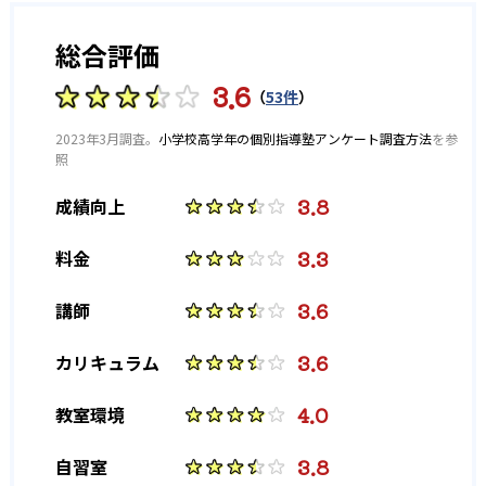
総合評価
3.6
（
53件
）
2023年3月調査。
小学校高学年の個別指導塾アンケート調査方法
を参
照
3.8
成績向上
3.3
料金
3.6
講師
3.6
カリキュラム
4.0
教室環境
3.8
自習室