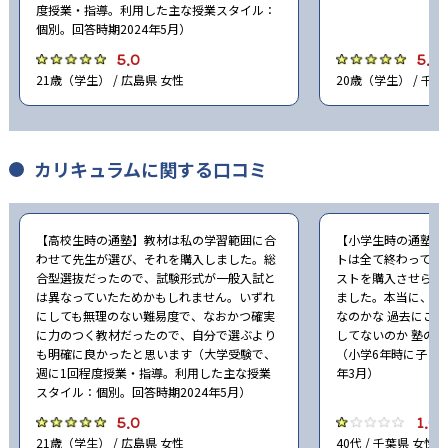
度授業・指導。利用した主な授業スタイル：
個別。回答時期2024年5月）
5.0
5.0
21歳（学生） / 広島県 女性
20歳（学生） / 千葉
カリキュラムに関する口コミ
【高校生時の通塾】教材は私の学習範囲に合
【小学生時の通塾】
わせて先生が選び、それを購入しました。総
トは全て終わってし
合型選抜だったので、試験形式が一般入試と
ストを購入させられ
は異なっていたためかもしれません。いずれ
ました。本当に、こ
にしても無理のない難易度で、なおかつ確実
なのかな 過去にこ
に力のつく教材だったので、自分で選ぶより
してないのか 塾の
も明確に良かったと思います（大学受験で、
（小学6年時に子ども
週に1回程度授業・指導。利用した主な授業
年3月）
スタイル：個別。回答時期2024年5月）
5.0
1.0
21歳（学生） / 広島県 女性
40代 / 千葉県 女性