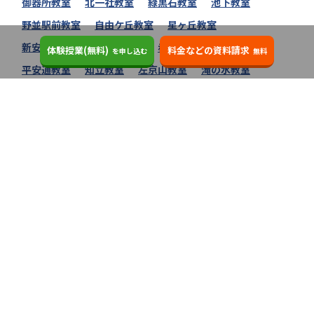
御器所教室
北一社教室
緑黒石教室
池下教室
野並駅前教室
自由ケ丘教室
星ヶ丘教室
新安城教室
本山駅前教室
赤池教室
三河安城教室
体験授業(無料)
料金などの資料請求
を申し込む
無料
平安通教室
知立教室
左京山教室
滝の水教室
岡崎教室
岡崎矢作教室
岡崎牧御堂教室
豊田美里教室
岡崎緑丘教室
個別指導の明光義塾の教室一覧へ
個別指導の明光義塾に関するコラム
明光義塾の自習室はブース型で集中しやす
いのが特徴！ 利用条件や料金を徹底解
説