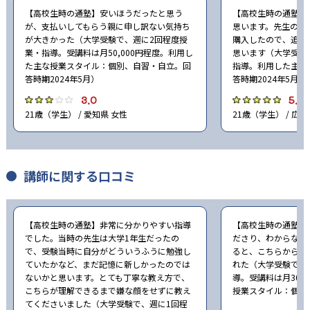
【高校生時の通塾】安いほうだったと思う
【高校生時の通塾】
が、支払いしてもらう親に申し訳ない気持ち
思います。先生の勧
が大きかった（大学受験で、週に2回程度授
購入したので、追加
業・指導。受講料は月50,000円程度。利用し
思います（大学受験
た主な授業スタイル：個別、自習・自立。回
指導。利用した主な
答時期2024年5月）
答時期2024年5月）
3.0
5.0
21歳（学生） / 愛知県 女性
21歳（学生） / 広島
講師に関する口コミ
【高校生時の通塾】非常に分かりやすい指導
【高校生時の通塾】
でした。当時の先生は大学1年生だったの
ださり、わからない
で、受験当時に自分がどういうふうに勉強し
ると、こちらから何
ていたかなど、まだ記憶に新しかったのでは
れた（大学受験で、
ないかと思います。とても丁寧な教え方で、
導。受講料は月30,
こちらが理解できるまで嫌な顔をせずに教え
授業スタイル：個別。
てくださいました（大学受験で、週に1回程