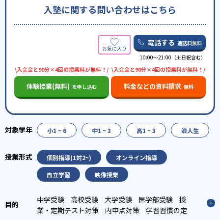
入塾に関する問い合わせはこちら
電話する
通話料無料
10:00〜21:00（土日祝含む）
\入会金と90分×4回の授業料が無料！/
\入会金と90分×4回の授業料が無料！/
体験授業(無料)
料金などの資料請求
を申し込む
無料
小1 ~ 6
中1 ~ 3
高1 ~ 3
浪人生
個別指導(1対2~)
オンライン指導
自立学習
映像授業
中学受験
高校受験
大学受験
医学部受験
授
業・定期テスト対策
内申点対策
学習習慣の定