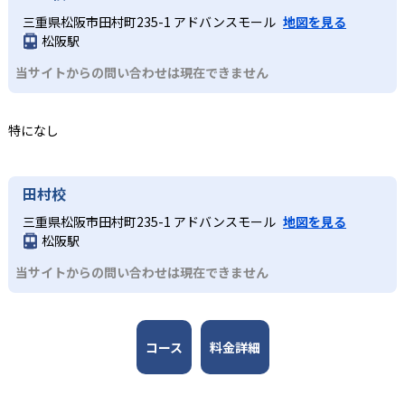
実績を公開している。
ら、楽しく通塾したい生徒にも適している。
5教科の定期テスト対策をしたい生徒向け
三重県松阪市田村町235-1 アドバンスモール
地図を見る
個別指導学院NEXTでは、進路指導にも力を入れている。ケ
高校の合格実績
03
松阪駅
個別指導学院NEXTでは、普段の受講科目に関わらずテスト
アスタッフによる個別相談のほか、学校説明会も開催す
前は5教科の対策が可能だ。対策プリントをもらうことがで
る。入試情報を整理した資料の配布等も行い、子どもが最
講師とケアスタッフの役割分担あり
当サイトからの問い合わせは現在できません
53
135
き、家庭学習に役立てることもできる。授業で使う教材は
適な進路を選ぶサポートができる。
松阪高校
三重高校
自由なので、学力や好みに合わせた教材を選べる。
個別指導学院NEXTでは、授業を担当する講師と、進路相談
どんなデメリットがある？
などを行うケアスタッフの2名が子どもの学習をサポートす
2
5
津高校
伊勢高校
特になし
高校生
個別指導学院NEXTは、面談の担当者が講師とは別に存在す
る。複数の視点があるため、多角的なアドバイスを行え
充実した進路指導が必要な子ども向け
る。進路相談なども含めてすべて講師に窓口を一本化して
る。ケアスタッフが存在することで、講師に直接伝えづら
5
13
津西高校
宇治山田高校
ほしい場合は、不便さを感じるかもしれない。授業の様子
い授業への要望や講師変更の希望も出しやすい。
田村校
個別指導学院NEXTには、進路指導や面談を担当するケアス
を講師から聞きたいなど、講師との直接コミュニケーショ
タッフがいる。授業を担当する講師とは別の存在で、受験
三重県松阪市田村町235-1 アドバンスモール
地図を見る
ンを密にしたい場合は注意が必要だ。
情報の収集や保護者のケアに集中しやすい。大学受験では
他、多数合格
松阪駅
また、個別指導学院NEXTは1:4の個別指導のため、多くの
推薦入試や一般入試、共通テスト利用などさまざまな入試
※2023年の実績。公式サイトより
質問をしたい場合には効率が悪い可能性がある。
当サイトからの問い合わせは現在できません
制度がある。併願校や学部選びなども含め、塾に相談した
いことが多い場合に役立つ。
コース
料金詳細