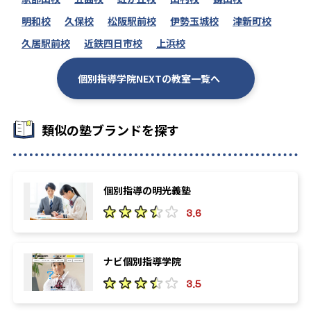
明和校
久保校
松阪駅前校
伊勢玉城校
津新町校
久居駅前校
近鉄四日市校
上浜校
個別指導学院NEXTの教室一覧へ
類似の塾ブランドを探す
個別指導の明光義塾
3.6
ナビ個別指導学院
3.5