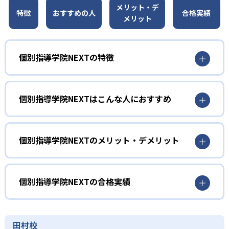
メリット・デ
特徴
おすすめの人
合格実績
メリット
個別指導学院NEXTの特徴
01
授業で使う教材を選べる
個別指導学院NEXTはこんな人におすすめ
個別指導学院NEXTには指定の教材がなく、ニーズに合わせ
て授業で使う教材を自由に選べる。子どものレベルや好み
小学生
に合わせて教材を選択し、学習モチベーションを高めやす
い。オリジナル教材や市販テキスト、入試過去問などを塾
大人との相性を選ぶ子ども向け
個別指導学院NEXTのメリット・デメリット
が準備することもできる。
個別指導学院NEXTでは、講師の指名や変更の柔軟性が高
どんなメリットがある？
02
担当講師を指名できる
い。人見知りをするため、相性が合わない講師だと質問し
づらい子どもも安心だ。逆に、大人に慣れているので適度
個別指導学院NEXTは、講師の指導品質を塾内でチェックす
個別指導学院NEXTの合格実績
個別指導学院NEXTでは、数回の授業を受けた後、担当講師
に引き締めてほしい場合なども、子どもの性格に合った講
る仕組みを持っている。担任講師は授業後に、ケアスタッ
を指名できる。個別指導塾で特に重要な、子どもと講師の
師を選びやすい。
フへ報告を行う必要があるためだ。授業ごとに講師が記入
個別指導学院NEXTの合格実績は？
相性面に配慮した仕組みだ。講師は途中で変更することも
する学習記録NOTEで、保護者も学習の進み具合等を確認で
中学生
個別指導学院NEXTは、シリア進学スクールと合わせた合格
可能。勉強面だけでなく精神面でもサポートを受けなが
田村校
きる。