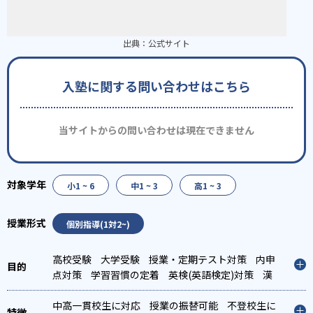
出典：
公式サイト
入塾に関する問い合わせはこちら
当サイトからの問い合わせは現在できません
小1 ~ 6
中1 ~ 3
高1 ~ 3
個別指導(1対2~)
高校受験
大学受験
授業・定期テスト対策
内申
点対策
学習習慣の定着
英検(英語検定)対策
漢
検(漢字検定)対策
数学特化対策
その他科目別特
化対策
中高一貫校生に対応
授業の振替可能
不登校生に