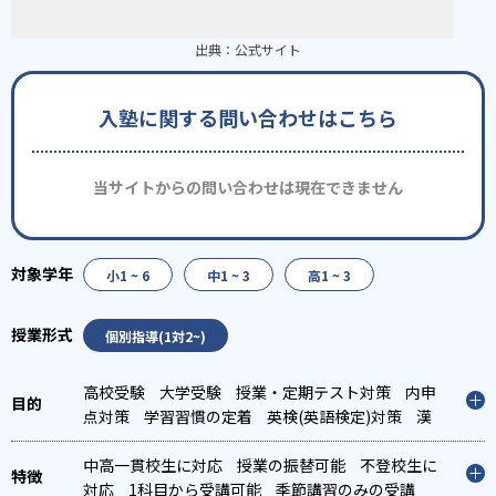
出典：
公式サイト
入塾に関する問い合わせはこちら
当サイトからの問い合わせは現在できません
小1 ~ 6
中1 ~ 3
高1 ~ 3
個別指導(1対2~)
高校受験
大学受験
授業・定期テスト対策
内申
点対策
学習習慣の定着
英検(英語検定)対策
漢
検(漢字検定)対策
数学特化対策
その他科目別特
化対策
中高一貫校生に対応
授業の振替可能
不登校生に
対応
1科目から受講可能
季節講習のみの受講