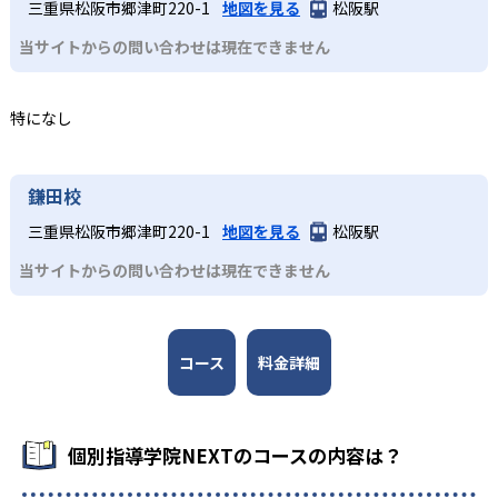
三重県松阪市郷津町220-1
地図を見る
松阪駅
個別指導学院NEXTでは、進路指導にも力を入れている。ケ
高校の合格実績
03
個別指導学院NEXTでは、普段の受講科目に関わらずテスト
アスタッフによる個別相談のほか、学校説明会も開催す
当サイトからの問い合わせは現在できません
前は5教科の対策が可能だ。対策プリントをもらうことがで
る。入試情報を整理した資料の配布等も行い、子どもが最
講師とケアスタッフの役割分担あり
53
135
き、家庭学習に役立てることもできる。授業で使う教材は
適な進路を選ぶサポートができる。
松阪高校
三重高校
自由なので、学力や好みに合わせた教材を選べる。
個別指導学院NEXTでは、授業を担当する講師と、進路相談
どんなデメリットがある？
特になし
などを行うケアスタッフの2名が子どもの学習をサポートす
2
5
津高校
伊勢高校
高校生
個別指導学院NEXTは、面談の担当者が講師とは別に存在す
る。複数の視点があるため、多角的なアドバイスを行え
充実した進路指導が必要な子ども向け
る。進路相談なども含めてすべて講師に窓口を一本化して
る。ケアスタッフが存在することで、講師に直接伝えづら
5
13
津西高校
宇治山田高校
鎌田校
ほしい場合は、不便さを感じるかもしれない。授業の様子
い授業への要望や講師変更の希望も出しやすい。
個別指導学院NEXTには、進路指導や面談を担当するケアス
を講師から聞きたいなど、講師との直接コミュニケーショ
三重県松阪市郷津町220-1
地図を見る
松阪駅
タッフがいる。授業を担当する講師とは別の存在で、受験
ンを密にしたい場合は注意が必要だ。
情報の収集や保護者のケアに集中しやすい。大学受験では
他、多数合格
当サイトからの問い合わせは現在できません
また、個別指導学院NEXTは1:4の個別指導のため、多くの
推薦入試や一般入試、共通テスト利用などさまざまな入試
※2023年の実績。公式サイトより
質問をしたい場合には効率が悪い可能性がある。
制度がある。併願校や学部選びなども含め、塾に相談した
いことが多い場合に役立つ。
コース
料金詳細
個別指導学院NEXTのコースの内容は？