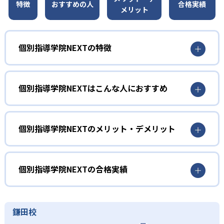
特徴
おすすめの人
合格実績
メリット
個別指導学院NEXTの特徴
01
授業で使う教材を選べる
個別指導学院NEXTはこんな人におすすめ
個別指導学院NEXTには指定の教材がなく、ニーズに合わせ
て授業で使う教材を自由に選べる。子どものレベルや好み
小学生
に合わせて教材を選択し、学習モチベーションを高めやす
い。オリジナル教材や市販テキスト、入試過去問などを塾
大人との相性を選ぶ子ども向け
個別指導学院NEXTのメリット・デメリット
が準備することもできる。
個別指導学院NEXTでは、講師の指名や変更の柔軟性が高
どんなメリットがある？
02
担当講師を指名できる
い。人見知りをするため、相性が合わない講師だと質問し
づらい子どもも安心だ。逆に、大人に慣れているので適度
個別指導学院NEXTは、講師の指導品質を塾内でチェックす
個別指導学院NEXTの合格実績
個別指導学院NEXTでは、数回の授業を受けた後、担当講師
に引き締めてほしい場合なども、子どもの性格に合った講
る仕組みを持っている。担任講師は授業後に、ケアスタッ
を指名できる。個別指導塾で特に重要な、子どもと講師の
師を選びやすい。
フへ報告を行う必要があるためだ。授業ごとに講師が記入
個別指導学院NEXTの合格実績は？
相性面に配慮した仕組みだ。講師は途中で変更することも
する学習記録NOTEで、保護者も学習の進み具合等を確認で
中学生
個別指導学院NEXTは、シリア進学スクールと合わせた合格
可能。勉強面だけでなく精神面でもサポートを受けなが
鎌田校
きる。
実績を公開している。
ら、楽しく通塾したい生徒にも適している。
5教科の定期テスト対策をしたい生徒向け