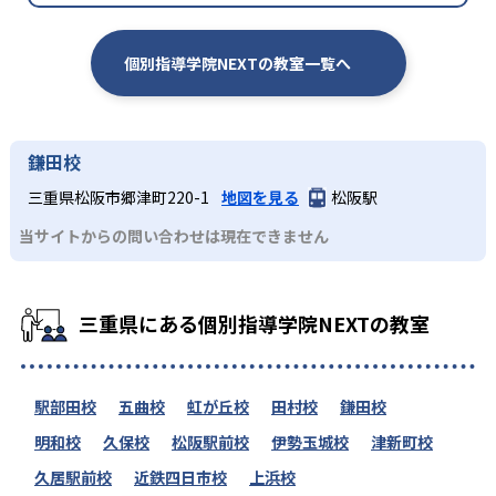
個別指導学院NEXTの教室一覧へ
鎌田校
三重県松阪市郷津町220-1
地図を見る
松阪駅
当サイトからの問い合わせは現在できません
三重県にある個別指導学院NEXTの教室
駅部田校
五曲校
虹が丘校
田村校
鎌田校
明和校
久保校
松阪駅前校
伊勢玉城校
津新町校
久居駅前校
近鉄四日市校
上浜校