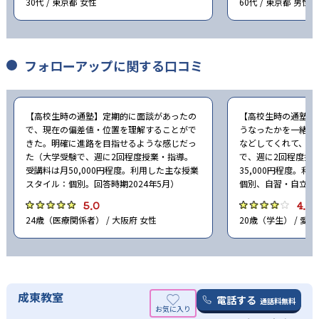
30代 / 東京都 女性
60代 / 東京都 男性
フォローアップに関する口コミ
【高校生時の通塾】定期的に面談があったの
【高校生時の通塾】
で、現在の偏差値・位置を理解することがで
うなったかを一緒に
きた。明確に進路を目指せるような感じだっ
などしてくれて、と
た（大学受験で、週に2回程度授業・指導。
で、週に2回程度授
受講料は月50,000円程度。利用した主な授業
35,000円程度。
スタイル：個別。回答時期2024年5月）
個別、自習・自立。回
5.0
4.0
24歳（医療関係者） / 大阪府 女性
20歳（学生） / 愛知
成東教室
電話する
通話料無料