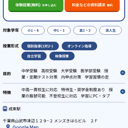
体験授業(無料)
料金などの資料請求
を申し込む
無料
小1 ~ 6
中1 ~ 3
高1 ~ 3
浪人生
個別指導(1対2~)
オンライン指導
自立学習
映像授業
中学受験
高校受験
大学受験
医学部受験
授
業・定期テスト対策
内申点対策
学習習慣の定
着
総合型選抜(旧AO)対策
推薦入試対策
学校別
特化対策
中高一貫校生に対応
国公立大対策
特待生・奨学金制度あり
私大対策
共通テスト対
授
策
業の振替可能
英検(英語検定)対策
不登校生に対応
漢検(漢字検定)対策
学習にPC・タブ
数
学特化対策
レットを利用
英語・英会話特化対策
オンライン対応
1科目から受講可
その他科目別
特化対策
能
季節講習のみの受講可
発達障害の子どもに対
成東駅
応
自習室あり
千葉県山武市津辺１２９−２ メンズきはらビル ２Ｆ
Google Map