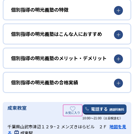
個別指導の明光義塾の特徴
01
考える力が身につく対話型の授業
個別指導の明光義塾はこんな人におすすめ
個別指導の明光義塾は、個別指導塾としての経験が長い
小学生
塾。長年の経験とノウハウで作り上げられた授業力があ
苦手科目を克服したい人におすすめ
個別指導の明光義塾のメリット・デメリット
る。生徒自らが考えることを重視した指導。授業は生徒と
講師が会話をしながら進められる。自分の言葉で話して理
明光義塾のノート指導では、分かったことを整理できる。
どんなメリットがある？
解を深めるため、理解の定着が深まる。
これにより、自分がどこでつまずいているのかを把握でき
る。
02
ノートの取り方から指導
個別指導の明光義塾の最大のメリットは、オリジナルのノ
個別指導の明光義塾の合格実績
ートだ。明光義塾のオリジナルノートは、解き直し専用ノ
また、定期的にカウンセリングも行っている。これによ
明光義塾にはオリジナルのノートがある。ノートの形式に
ートがあり、そのノートを確認するだけで自分の苦手を確
個別指導の明光義塾の合格実績は？
り、前向きに苦手克服できるようサポート。
合わせて見やすいノート作りを学ぶ。書き人は生徒に合わ
認できる。勉強の仕方が分からない人も、オリジナルノー
個別指導の明光義塾ではサイトでは合格実績を載せていな
中学生
成東教室
せて指導してくれる。ノートの取り方を学ぶことで、生徒
トで簡単に復習できる。
電話する
通話料無料
い。合格実績があるかどうかは、近くの校舎へ資料請求し
の自立学習を促す。
内申点を上げたい人におすすめ
また、振替授業も魅力の一つ。集団指導では、授業を一回
10:00〜21:00（土日祝含む）
て確認してほしい。
休むとその授業の内容を理解できないまま進んでしまうこ
03
豊富な情報力
千葉県山武市津辺１２９−２ メンズきはらビル ２Ｆ
地図を見
明光義塾の豊富な情報から、学校ごとのテスト傾向を把握
とがほとんど。明光義塾は、授業を休んでも、振替授業を
る
成東駅
している。生徒一人ひとりの特性も把握した上で、情報を