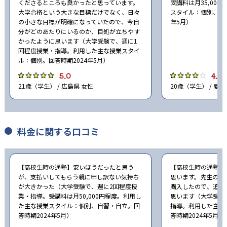
くださるところも良かったと思っています。
受講料は月35,00
大学合格という大きな目標だけでなく、日々
スタイル：個別、自習
の小さな目標が明確になっていたので、今自
年5月）
分がどのあたりにいるのか、目処が立ちやす
かったように思います（大学受験で、週に1
回程度授業・指導。利用した主な授業スタイ
ル：個別。回答時期2024年5月）
5.0
4.0
21歳（学生） / 広島県 女性
20歳（学生） / 愛知
料金に関する口コミ
【高校生時の通塾】安いほうだったと思う
【高校生時の通塾】
が、支払いしてもらう親に申し訳ない気持ち
思います。先生の勧
が大きかった（大学受験で、週に2回程度授
購入したので、追加
業・指導。受講料は月50,000円程度。利用し
思います（大学受験
た主な授業スタイル：個別、自習・自立。回
指導。利用した主な
答時期2024年5月）
答時期2024年5月）