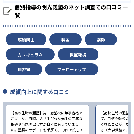
個別指導の明光義塾のネット調査での口コミ一
覧
成績向上
料金
講師
カリキュラム
教室環境
自習室
フォローアップ
成績向上に関する口コミ
【高校生時の通塾】第一志望校に無事合格で
【高校生時の通塾】
きました。当時、大学生だった先生の丁寧な
て、目標や勉強の計
指導や宿題の出し方が自分に合っていまし
くれたことが、成績
た。塾長のサポートも手厚く、1対1で接して
る（大学受験で、週