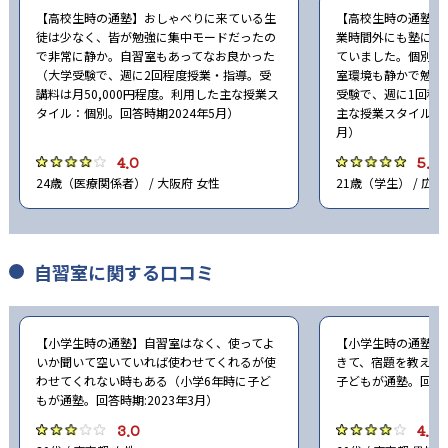
【高校生時の通塾】おしゃべりに来ている生
【高校生時の通塾】
徒は少なく、皆が勉強に集中モードだったの
業時間外にも塾に行
で非常に静か。自習室もあってなお良かった
ていました。個別指
（大学受験で、週に2回程度授業・指導。受
室環境も静かで勉強
講料は月50,000円程度。利用した主な授業ス
受験で、週に1回程
タイル：個別。回答時期2024年5月）
主な授業スタイル：個
月）
4.0
5.0
24歳（医療関係者） / 大阪府 女性
21歳（学生） / 広島
自習室に関する口コミ
【小学生時の通塾】自習室はなく、使ってよ
【小学生時の通塾】
いか聞いて空いていれば使わせてくれるが使
きて、宿題を教えて
わせてくれない時もある（小学6年時に子ど
子どもが通塾。回答時
もが通塾。回答時期:2023年3月）
3.0
4.0