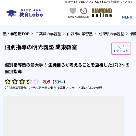
塾・学習塾TOP
千葉県の学習塾
山武市の学習塾
成東駅の学習塾
個
個別指導の明光義塾 成東教室
個別指導塾の最大手！ 生徒自らが考えることを重視した1対2〜の
個別指導
3.6
（
53件
）
2023年3月調査。
小学校高学年の個別指導塾アンケート調査方法
を参照