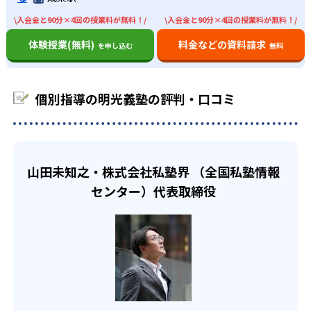
取得可能。生徒に合わせて授業の進度やテキストを変更す
個別指導塾の教室数No.1の明光義塾。全国規模のため、地
基に定期テスト対策を行う。また、一人ひとり異なる成績
\入会金と90分×4回の授業料が無料！/
\入会金と90分×4回の授業料が無料！/
ることもできる。
域の学校を熟知している。地域ごとの試験情報に基づいた
を10段階に分け、授業や家庭学習で問題演習を行っている
対策も可能。
どんなデメリットがある？
体験授業(無料)
料金などの資料請求
ため、効率的に成績アップを狙える。
を申し込む
無料
高校生
デメリットを挙げるとすれば、講師の変更される可能性が
あることだ。明光義塾は講師担任制度ではない。また、講
将来のために勉強したい人におすすめ
個別指導の明光義塾の評判・口コミ
師はアルバイトが多い。アルバイトは、大学生、フリータ
明光義塾は志望校に合わせて学習プランを提案。生徒に応
ー、主婦（主夫）、シニアなど幅広い世代で、未経験から
じてプランの見直しも可能なので、安心。志望校が見つか
スタートするケースもあるため、講師の質は様々だ。
っていない人も大丈夫。カウンセリングで将来の夢や目標
また、講師1人に対して生徒数の指定がない。そのため、1
を引き出し、志望校選びをサポート。
人の授業にあまり時間がかけられない場合がある。
山田未知之・株式会社私塾界 （全国私塾情報
センター）代表取締役