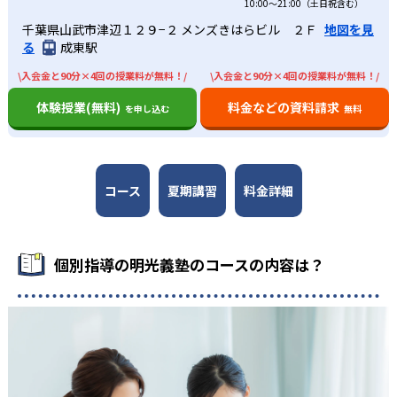
10:00〜21:00（土日祝含む）
千葉県山武市津辺１２９−２ メンズきはらビル ２Ｆ
地図を見
る
成東駅
\入会金と90分×4回の授業料が無料！/
\入会金と90分×4回の授業料が無料！/
体験授業(無料)
料金などの資料請求
を申し込む
無料
コース
夏期講習
料金詳細
個別指導の明光義塾のコースの内容は？