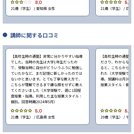
3.0
5.0
21歳（学生） / 愛知県 女性
21歳（学生） / 広島
講師に関する口コミ
【高校生時の通塾】非常に分かりやすい指導
【高校生時の通塾】
でした。当時の先生は大学1年生だったの
ださり、わからない
で、受験当時に自分がどういうふうに勉強し
ると、こちらから何
ていたかなど、まだ記憶に新しかったのでは
れた（大学受験で、
ないかと思います。とても丁寧な教え方で、
導。受講料は月30,
こちらが理解できるまで嫌な顔をせずに教え
授業スタイル：個別。
てくださいました（大学受験で、週に1回程
度授業・指導。利用した主な授業スタイル：
個別。回答時期2024年5月）
5.0
5.0
21歳（学生） / 広島県 女性
20歳（学生） / 千葉