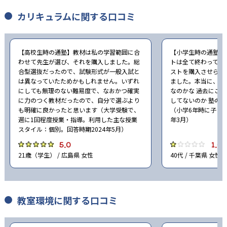
カリキュラムに関する口コミ
【高校生時の通塾】教材は私の学習範囲に合
【小学生時の通塾】
わせて先生が選び、それを購入しました。総
トは全て終わってし
合型選抜だったので、試験形式が一般入試と
ストを購入させられ
は異なっていたためかもしれません。いずれ
ました。本当に、こ
にしても無理のない難易度で、なおかつ確実
なのかな 過去にこ
に力のつく教材だったので、自分で選ぶより
してないのか 塾の
も明確に良かったと思います（大学受験で、
（小学6年時に子ども
週に1回程度授業・指導。利用した主な授業
年3月）
スタイル：個別。回答時期2024年5月）
5.0
1.0
21歳（学生） / 広島県 女性
40代 / 千葉県 女性
教室環境に関する口コミ