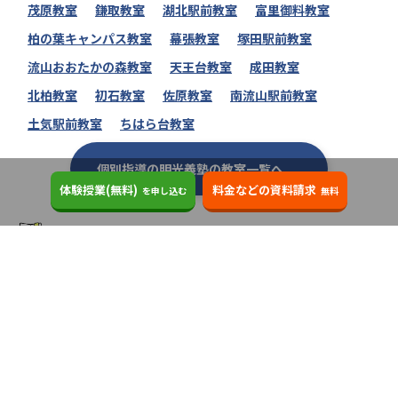
茂原教室
鎌取教室
湖北駅前教室
富里御料教室
柏の葉キャンパス教室
幕張教室
塚田駅前教室
流山おおたかの森教室
天王台教室
成田教室
北柏教室
初石教室
佐原教室
南流山駅前教室
土気駅前教室
ちはら台教室
個別指導の明光義塾の教室一覧へ
体験授業(無料)
料金などの資料請求
を申し込む
無料
個別指導の明光義塾に関するコラム
明光義塾の自習室はブース型で集中しやす
いのが特徴！ 利用条件や料金を徹底解
説