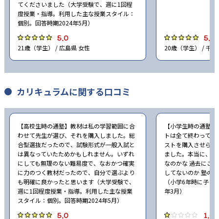
てくださいました（大学受験で、週に1回程
度授業・指導。利用した主な授業スタイル：
個別。回答時期2024年5月）
5.0
5.0
21歳（学生） / 広島県 女性
20歳（学生） / 千葉
カリキュラムに関する口コミ
【高校生時の通塾】教材は私の学習範囲に合
【小学生時の通塾】
わせて先生が選び、それを購入しました。総
トは全て終わってし
合型選抜だったので、試験形式が一般入試と
ストを購入させられ
は異なっていたためかもしれません。いずれ
ました。本当に、こ
にしても無理のない難易度で、なおかつ確実
なのかな 過去にこ
に力のつく教材だったので、自分で選ぶより
してないのか 塾の
も明確に良かったと思います（大学受験で、
（小学6年時に子ども
週に1回程度授業・指導。利用した主な授業
年3月）
スタイル：個別。回答時期2024年5月）
5.0
1.0