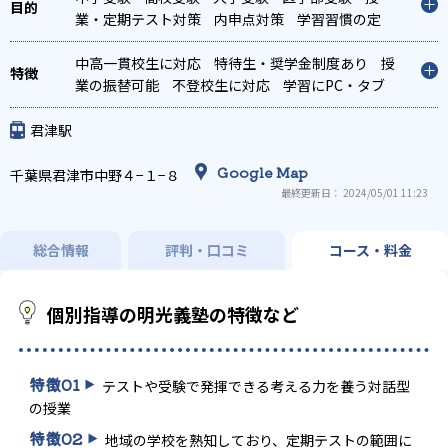
業・定期テスト対策
内申点対策
学習習慣の定
着
総合型選抜(旧AO)対策
推薦入試対策
学校別
特化対策
中高一貫校生に対応
国公立大対策
特待生・奨学金制度あり
私大対策
共通テスト対
授
策
業の振替可能
英検(英語検定)対策
不登校生に対応
漢検(漢字検定)対策
学習にPC・タブ
数
学特化対策
レットを利用
英語・英会話特化対策
オンライン対応
1科目から受講可
その他科目別
特化対策
能
季節講習のみの受講可
発達障害の子どもに対
君津駅
応
自習室あり
Google Map
千葉県君津市中野４−１−８
最終更新日： 2024/05/01 11:23
総合情報
評判・口コミ
コース・料金
個別指導の明光義塾の特徴など
特徴
01
テストや受験で発揮できる考える力を養う対話型
の授業
特徴
02
地域の学校を熟知しており、定期テストの範囲に