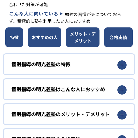
合わせた対策が可能
こんな人に向いている
勉強の習慣が身についておら
ず、積極的に塾を利用したい人におすすめ
メリット・デ
特徴
おすすめの人
合格実績
メリット
個別指導の明光義塾の特徴
01
考える力が身につく対話型の授業
個別指導の明光義塾はこんな人におすすめ
個別指導の明光義塾は、個別指導塾としての経験が長い
小学生
塾。長年の経験とノウハウで作り上げられた授業力があ
苦手科目を克服したい人におすすめ
個別指導の明光義塾のメリット・デメリット
る。生徒自らが考えることを重視した指導。授業は生徒と
講師が会話をしながら進められる。自分の言葉で話して理
明光義塾のノート指導では、分かったことを整理できる。
どんなメリットがある？
解を深めるため、理解の定着が深まる。
これにより、自分がどこでつまずいているのかを把握でき
る。
02
ノートの取り方から指導