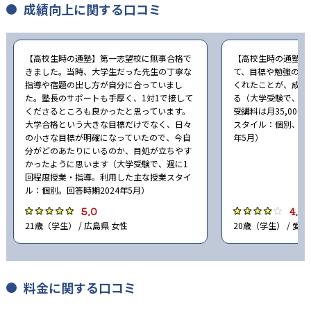
成績向上に関する口コミ
【高校生時の通塾】第一志望校に無事合格で
【高校生時の通塾】
きました。当時、大学生だった先生の丁寧な
て、目標や勉強の計
指導や宿題の出し方が自分に合っていまし
くれたことが、成績
た。塾長のサポートも手厚く、1対1で接して
る（大学受験で、週
くださるところも良かったと思っています。
受講料は月35,00
大学合格という大きな目標だけでなく、日々
スタイル：個別、自習
の小さな目標が明確になっていたので、今自
年5月）
分がどのあたりにいるのか、目処が立ちやす
かったように思います（大学受験で、週に1
回程度授業・指導。利用した主な授業スタイ
ル：個別。回答時期2024年5月）
5.0
4.0
21歳（学生） / 広島県 女性
20歳（学生） / 愛知
料金に関する口コミ