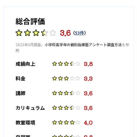
総合評価
3.6
（
53件
）
2023年3月調査。
小学校高学年の個別指導塾アンケート調査方法
を参
照
3.8
成績向上
3.3
料金
3.6
講師
3.6
カリキュラム
4.0
教室環境
自習室