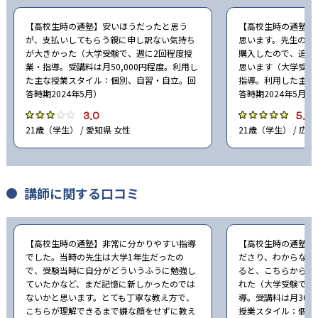
【高校生時の通塾】安いほうだったと思う
【高校生時の通塾】
が、支払いしてもらう親に申し訳ない気持ち
思います。先生の勧
が大きかった（大学受験で、週に2回程度授
購入したので、追加
業・指導。受講料は月50,000円程度。利用し
思います（大学受験
た主な授業スタイル：個別、自習・自立。回
指導。利用した主な
答時期2024年5月）
答時期2024年5月）
3.0
5.0
21歳（学生） / 愛知県 女性
21歳（学生） / 広島
講師に関する口コミ
【高校生時の通塾】非常に分かりやすい指導
【高校生時の通塾】
でした。当時の先生は大学1年生だったの
ださり、わからない
で、受験当時に自分がどういうふうに勉強し
ると、こちらから何
ていたかなど、まだ記憶に新しかったのでは
れた（大学受験で、
ないかと思います。とても丁寧な教え方で、
導。受講料は月30,
こちらが理解できるまで嫌な顔をせずに教え
授業スタイル：個別。