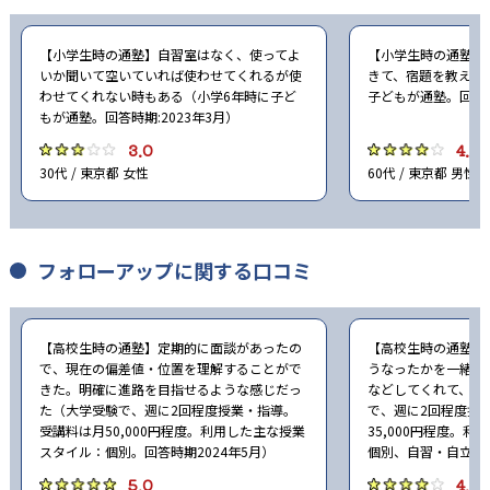
【小学生時の通塾】自習室はなく、使ってよ
【小学生時の通塾】
いか聞いて空いていれば使わせてくれるが使
きて、宿題を教えて
わせてくれない時もある（小学6年時に子ど
子どもが通塾。回答時
もが通塾。回答時期:2023年3月）
3.0
4.0
30代 / 東京都 女性
60代 / 東京都 男性
フォローアップに関する口コミ
【高校生時の通塾】定期的に面談があったの
【高校生時の通塾】
で、現在の偏差値・位置を理解することがで
うなったかを一緒に
きた。明確に進路を目指せるような感じだっ
などしてくれて、と
た（大学受験で、週に2回程度授業・指導。
で、週に2回程度授
受講料は月50,000円程度。利用した主な授業
35,000円程度。
スタイル：個別。回答時期2024年5月）
個別、自習・自立。回
5.0
4.0