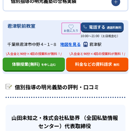
個別指導の明光義塾の最大のメリットは、オリジナルのノ
個別指導の明光義塾の合格実績
ートだ。明光義塾のオリジナルノートは、解き直し専用ノ
また、定期的にカウンセリングも行っている。これによ
明光義塾にはオリジナルのノートがある。ノートの形式に
ートがあり、そのノートを確認するだけで自分の苦手を確
個別指導の明光義塾の合格実績は？
り、前向きに苦手克服できるようサポート。
合わせて見やすいノート作りを学ぶ。書き人は生徒に合わ
認できる。勉強の仕方が分からない人も、オリジナルノー
個別指導の明光義塾ではサイトでは合格実績を載せていな
中学生
君津駅前教室
せて指導してくれる。ノートの取り方を学ぶことで、生徒
トで簡単に復習できる。
電話する
通話料無料
い。合格実績があるかどうかは、近くの校舎へ資料請求し
の自立学習を促す。
内申点を上げたい人におすすめ
また、振替授業も魅力の一つ。集団指導では、授業を一回
10:00〜21:00（土日祝含む）
て確認してほしい。
休むとその授業の内容を理解できないまま進んでしまうこ
03
豊富な情報力
千葉県君津市中野４−１−８
地図を見る
君津駅
明光義塾の豊富な情報から、学校ごとのテスト傾向を把握
とがほとんど。明光義塾は、授業を休んでも、振替授業を
している。生徒一人ひとりの特性も把握した上で、情報を
\入会金と90分×4回の授業料が無料！/
\入会金と90分×4回の授業料が無料！/
取得可能。生徒に合わせて授業の進度やテキストを変更す
個別指導塾の教室数No.1の明光義塾。全国規模のため、地
基に定期テスト対策を行う。また、一人ひとり異なる成績
ることもできる。
域の学校を熟知している。地域ごとの試験情報に基づいた
を10段階に分け、授業や家庭学習で問題演習を行っている
体験授業(無料)
料金などの資料請求
を申し込む
無料
対策も可能。
どんなデメリットがある？
ため、効率的に成績アップを狙える。
高校生
デメリットを挙げるとすれば、講師の変更される可能性が
個別指導の明光義塾の評判・口コミ
あることだ。明光義塾は講師担任制度ではない。また、講
将来のために勉強したい人におすすめ
師はアルバイトが多い。アルバイトは、大学生、フリータ
明光義塾は志望校に合わせて学習プランを提案。生徒に応
ー、主婦（主夫）、シニアなど幅広い世代で、未経験から
じてプランの見直しも可能なので、安心。志望校が見つか
スタートするケースもあるため、講師の質は様々だ。
っていない人も大丈夫。カウンセリングで将来の夢や目標
また、講師1人に対して生徒数の指定がない。そのため、1
山田未知之・株式会社私塾界 （全国私塾情報
を引き出し、志望校選びをサポート。
人の授業にあまり時間がかけられない場合がある。
センター）代表取締役