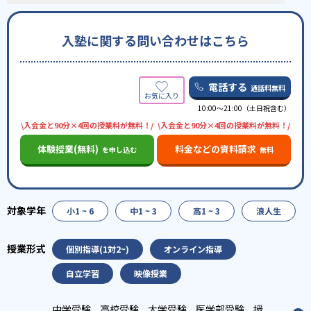
入塾に関する問い合わせはこちら
電話する
通話料無料
10:00〜21:00（土日祝含む）
\入会金と90分×4回の授業料が無料！/
\入会金と90分×4回の授業料が無料！/
体験授業(無料)
料金などの資料請求
を申し込む
無料
小1 ~ 6
中1 ~ 3
高1 ~ 3
浪人生
個別指導(1対2~)
オンライン指導
自立学習
映像授業
中学受験
高校受験
大学受験
医学部受験
授