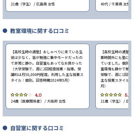
21歳（学生） / 広島県 女性
40代 / 千葉県 女性
教室環境に関する口コミ
【高校生時の通塾】おしゃべりに来ている生
【高校生時の通塾】
徒は少なく、皆が勉強に集中モードだったの
業時間外にも塾に行
で非常に静か。自習室もあってなお良かった
ていました。個別指
（大学受験で、週に2回程度授業・指導。受
室環境も静かで勉強
講料は月50,000円程度。利用した主な授業ス
受験で、週に1回程
タイル：個別。回答時期2024年5月）
主な授業スタイル：個
月）
4.0
5.0
24歳（医療関係者） / 大阪府 女性
21歳（学生） / 広島
自習室に関する口コミ