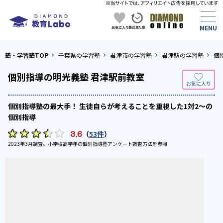
塾・学習塾TOP
千葉県の学習塾
君津市の学習塾
君津駅の学習塾
個
個別指導の明光義塾 君津駅前教室
個別指導塾の最大手！ 生徒自らが考えることを重視した1対2〜の
個別指導
3.6
（
53件
）
2023年3月調査。
小学校高学年の個別指導塾アンケート調査方法
を参照