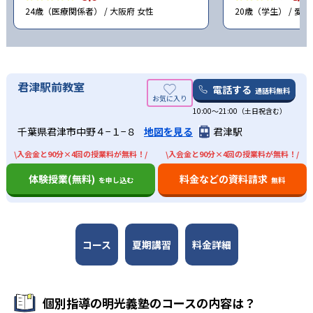
24歳（医療関係者） / 大阪府 女性
20歳（学生） / 愛知
君津駅前教室
電話する
通話料無料
10:00〜21:00（土日祝含む）
千葉県君津市中野４−１−８
地図を見る
君津駅
\入会金と90分×4回の授業料が無料！/
\入会金と90分×4回の授業料が無料！/
体験授業(無料)
料金などの資料請求
を申し込む
無料
コース
夏期講習
料金詳細
個別指導の明光義塾のコースの内容は？