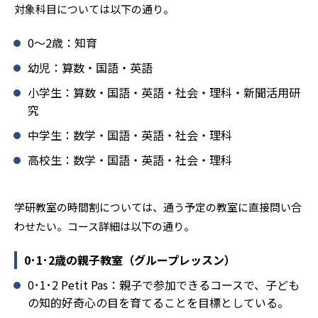
対象科目については以下の通り。
学研教室では、楽しく生き生きと学ぶことも重視してい
る。人と人との触れ合いの中で学びを深めることにより、
0〜2歳：知育
知・情・意のバランスのとれた生徒の育成を推進。「教室
でのあいさつ」「くつ・かばんの整とん」といったしつけ
幼児：算数・国語・英語
面の指導も実施し、全人的な教育に取り組んでいる点も、
小学生：算数・国語・英語・社会・理科・新聞活用研
メリットと言えるだろう。
究
どんなデメリットがある？
中学生：数学・国語・英語・社会・理科
学研教室のデメリットとしては、基礎をより重視している
分、生徒によっては物足りなく感じる可能性がある点だろ
高校生：数学・国語・英語・社会・理科
う。相性が気になる場合は、近くの教室に問い合わせてみ
ることを推奨する。
学研教室の時間割については、通う予定の教室に直接問い合
わせたい。コース詳細は以下の通り。
0･1･2歳の親子教室（グループレッスン）
0･1･2 Petit Pas：親子で参加できるコースで、子ども
の知的好奇心の目を育てることを目標としている。