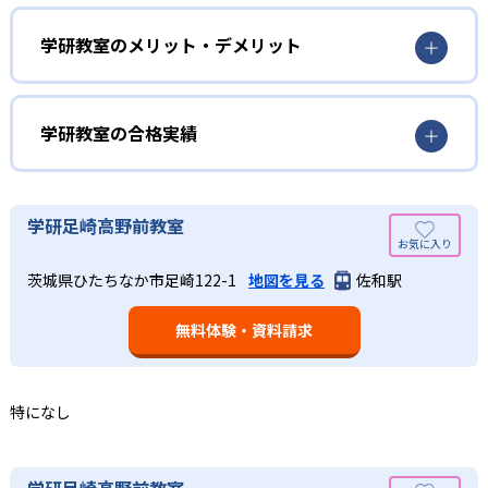
勉強全体の底力を上げたい人向け
を行っている。学校の進度や学年にとらわれず、生徒の理
学研教室は、生徒の「わかった！」を重視する形で個別指
学研教室のメリット・デメリット
解度を最優先して学習を進める「無学年方式」を採用して
導を行っている。無理なく学習を進められるよう「無学年
いることが特徴だ。この「無学年方式」では、生徒が個々
方式」を採用しており、わからない問題がある場合は立ち
のペースで学習することができるため、一度立ち止まって
止まってじっくりと学習することができる。また、覚えた
わからないところをしっかり学習したり、余裕がある場合
学研教室の合格実績
知識の量などで測りやすい「見える力」だけでなく、学習
はどんどん先取り学習を進めたりすることも可能である。
に取り組む根気や意欲など「見えない力」の育成も重視。
02
学研教室の合格実績は？
そのため、勉強全体の底力のようなものを向上させたい人
生徒それぞれに最適化された学習計画を設計
に向いている。
学研教室の合格実績は、公式サイトでは公開されていな
学研足崎高野前教室
い。
算数（数学）と国語の基礎力を上げたい人向け
学研教室の個別指導では、生徒一人ひとりの学力／適性を
茨城県ひたちなか市足崎122-1
地図を見る
佐和駅
しっかり把握した上で学習の出発点を定め、生徒に最適化
学研教室では、算数（数学）と国語を全ての教科の基礎に
された学習計画を設計する。また、生徒それぞれに最適な
なるものと考え、その指導を重視している。算数（数学）
教材を提供すると共に、適切なアドバイスも実施。少しず
無料体験・資料請求
では筋道を立てて考える力の育成を、国語では全ての学力
つレベルアップするスモールステップの教材となっている
の土台となる「読む力」「書く力」の育成に力を入れてい
ので、つまずくことなく、無理なく無駄なく学習ができ
る。また、この2教科を切り離さず、くり返し学習と毎日の
る。「自分から進んで学習する」姿勢や態度の育成も重視
家庭学習で学習させている。そのため、算数（数学）と国
特になし
している。
語の基礎力を上げたい人に向いている。
03
長時間の勉強が苦手な人向け
出典：学研教室 公式サイト
学研足崎高野前教室