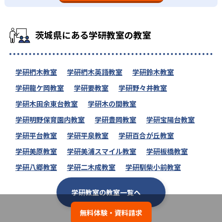
茨城県にある学研教室の教室
学研椚木教室
学研椚木英語教室
学研鈴木教室
学研龍ケ岡教室
学研要教室
学研野々井教室
学研木田余東台教室
学研木の間教室
学研明野保育園内教室
学研豊岡教室
学研宝陽台教室
学研平台教室
学研平泉教室
学研百合が丘教室
学研美原教室
学研美浦スマイル教室
学研板橋教室
学研八郷教室
学研二木成教室
学研馴柴小前教室
学研教室の教室一覧へ
無料体験・資料請求