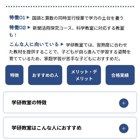
特徴
01
国語と算数の同時並行授業で学力の土台を養う
特徴
02
新聞活用探究コース、科学教室に対応する教室
も！
こんな人に向いている
学研教室では、習熟度に合わせ
た教材を提供することで、子どもが自ら進んで学習する姿勢を
育てているため、家庭学習が苦手な子どもにおすすめだ。
メリット・デ
特徴
おすすめの人
合格実績
メリット
学研教室の特徴
01
3歳から高校生まで「無学年方式」で個別指導
学研教室はこんな人におすすめ
学研教室は、0･1･2歳から高校生までを対象として個別指導