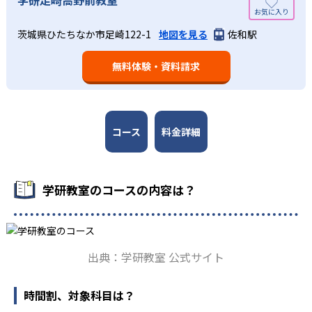
週2回の教室学習と毎日の家庭学習
学研教室では、小学生については、1回の学習時間を30～
どんなメリットがある？
50分程度と設定している。この時間設定は、子どもが集中
学研教室では、週2回の教室学習と毎日の家庭学習（宿題学
茨城県ひたちなか市足崎122-1
地図を見る
佐和駅
学研教室が持つ最大のメリットは、学研の教材開発ノウハ
して学習できる時間が通常「学年×10分±10分」と考えら
習）の相乗効果を活かす形で生徒の学力向上を進める。週2
ウを結集して制作した学習教材を使用している点だ。この
れていることに由来するものだ。この限界を超えて勉強し
回の教室学習において指導者は、生徒の様子を観察しなが
無料体験・資料請求
教材は、学習指導要領の内容を全てカバーしており、学校
ても学習の効果は上がらないと学研教室は考え、単なる長
ら学習指導と学習管理を実施。教室学習日以外の日のため
の勉強がよくわかるというもの。基礎から応用まで、少し
時間学習よりくり返し学習の効果を重視している。そのた
に自宅学習用の教材も提供し、学習の習慣化と学力の定着
ずつステップアップしながら身につけることができ、基礎
め、長時間の勉強が苦手な人に向いている。
を図っている。進度が早い子供は先取り学習も可能だ。
固めから先取り学習まで対応している。算数と国語を重視
すると共に、幼児・小学校低学年から外国語活動の学習に
コース
料金詳細
も対応。中学校英語の準備や高校入試向けの英語力育成に
も対応している。
学研教室の先生は、研修会や勉強会で日々指導スキルを研
学研教室のコースの内容は？
鑽している。「子どもたちに学ぶ喜びを」「自信を」「生
きる力を」という理念のもとで生徒一人ひとりに向き合っ
ており、生徒それぞれの「できるところ」「良いところ」
を見つけて褒めるところから学習をスタートする。この指
出典：学研教室 公式サイト
導により生徒の「やる気」を引き出し、無理のない学習と
確実な学力向上を進めている。また講師は、最新の教育情
報にも精通しており、学習相談や教育相談、保護者とのコ
時間割、対象科目は？
ミュニケーションにも対応している。