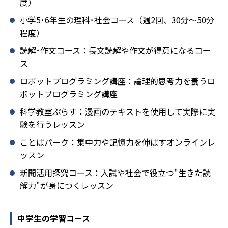
度）
小学5･6年生の理科･社会コース（週2回、30分～50分
程度）
読解･作文コース：長文読解や作文が得意になるコー
ス
ロボットプログラミング講座：論理的思考力を養うロ
ボットプログラミング講座
科学教室ぷらす：漫画のテキストを使用して実際に実
験を行うレッスン
ことばパーク：集中力や記憶力を伸ばすオンラインレ
ッスン
新聞活用探究コース：入試や社会で役立つ"生きた読
解力"が身につくレッスン
中学生の学習コース