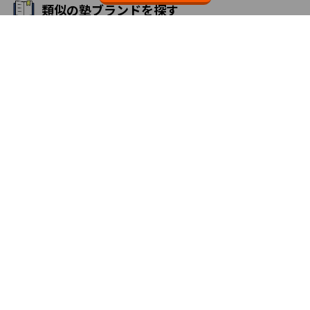
類似の塾ブランドを探す
個別教室のトライ
3.7
無料体験・資料請求
エリアか