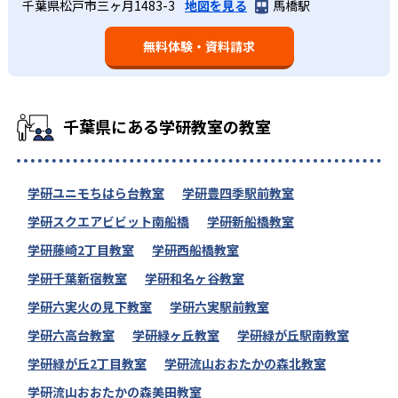
千葉県松戸市三ヶ月1483-3
地図を見る
馬橋駅
無料体験・資料請求
千葉県にある学研教室の教室
学研ユニモちはら台教室
学研豊四季駅前教室
学研スクエアビビット南船橋
学研新船橋教室
学研藤崎2丁目教室
学研西船橋教室
学研千葉新宿教室
学研和名ヶ谷教室
学研六実火の見下教室
学研六実駅前教室
学研六高台教室
学研緑ヶ丘教室
学研緑が丘駅南教室
学研緑が丘2丁目教室
学研流山おおたかの森北教室
学研流山おおたかの森美田教室