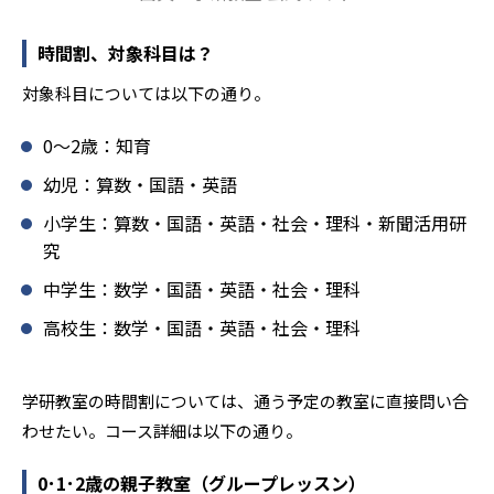
確実な学力向上を進めている。また講師は、最新の教育情
報にも精通しており、学習相談や教育相談、保護者とのコ
時間割、対象科目は？
ミュニケーションにも対応している。
対象科目については以下の通り。
学研教室では、楽しく生き生きと学ぶことも重視してい
る。人と人との触れ合いの中で学びを深めることにより、
0〜2歳：知育
知・情・意のバランスのとれた生徒の育成を推進。「教室
でのあいさつ」「くつ・かばんの整とん」といったしつけ
幼児：算数・国語・英語
面の指導も実施し、全人的な教育に取り組んでいる点も、
小学生：算数・国語・英語・社会・理科・新聞活用研
メリットと言えるだろう。
究
どんなデメリットがある？
中学生：数学・国語・英語・社会・理科
学研教室のデメリットとしては、基礎をより重視している
分、生徒によっては物足りなく感じる可能性がある点だろ
高校生：数学・国語・英語・社会・理科
う。相性が気になる場合は、近くの教室に問い合わせてみ
ることを推奨する。
学研教室の時間割については、通う予定の教室に直接問い合
わせたい。コース詳細は以下の通り。
0･1･2歳の親子教室（グループレッスン）