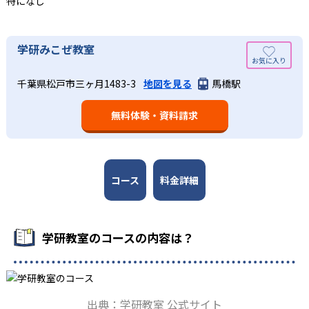
特になし
している。
語の基礎力を上げたい人に向いている。
03
長時間の勉強が苦手な人向け
出典：学研教室 公式サイト
学研みこぜ教室
週2回の教室学習と毎日の家庭学習
学研教室では、小学生については、1回の学習時間を30～
どんなメリットがある？
50分程度と設定している。この時間設定は、子どもが集中
学研教室では、週2回の教室学習と毎日の家庭学習（宿題学
千葉県松戸市三ヶ月1483-3
地図を見る
馬橋駅
学研教室が持つ最大のメリットは、学研の教材開発ノウハ
して学習できる時間が通常「学年×10分±10分」と考えら
習）の相乗効果を活かす形で生徒の学力向上を進める。週2
ウを結集して制作した学習教材を使用している点だ。この
れていることに由来するものだ。この限界を超えて勉強し
回の教室学習において指導者は、生徒の様子を観察しなが
無料体験・資料請求
教材は、学習指導要領の内容を全てカバーしており、学校
ても学習の効果は上がらないと学研教室は考え、単なる長
ら学習指導と学習管理を実施。教室学習日以外の日のため
の勉強がよくわかるというもの。基礎から応用まで、少し
時間学習よりくり返し学習の効果を重視している。そのた
に自宅学習用の教材も提供し、学習の習慣化と学力の定着
ずつステップアップしながら身につけることができ、基礎
め、長時間の勉強が苦手な人に向いている。
を図っている。進度が早い子供は先取り学習も可能だ。
固めから先取り学習まで対応している。算数と国語を重視
すると共に、幼児・小学校低学年から外国語活動の学習に
コース
料金詳細
も対応。中学校英語の準備や高校入試向けの英語力育成に
も対応している。
学研教室の先生は、研修会や勉強会で日々指導スキルを研
学研教室のコースの内容は？
鑽している。「子どもたちに学ぶ喜びを」「自信を」「生
きる力を」という理念のもとで生徒一人ひとりに向き合っ
ており、生徒それぞれの「できるところ」「良いところ」
を見つけて褒めるところから学習をスタートする。この指
出典：学研教室 公式サイト
導により生徒の「やる気」を引き出し、無理のない学習と