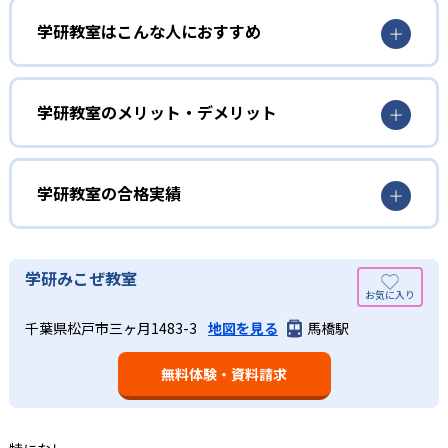
3歳から高校生まで「無学年方式」で個別指導
学研教室はこんな人におすすめ
学研教室は、0･1･2歳から高校生までを対象として個別指導
勉強全体の底力を上げたい人向け
を行っている。学校の進度や学年にとらわれず、生徒の理
学研教室は、生徒の「わかった！」を重視する形で個別指
学研教室のメリット・デメリット
解度を最優先して学習を進める「無学年方式」を採用して
導を行っている。無理なく学習を進められるよう「無学年
いることが特徴だ。この「無学年方式」では、生徒が個々
方式」を採用しており、わからない問題がある場合は立ち
のペースで学習することができるため、一度立ち止まって
止まってじっくりと学習することができる。また、覚えた
わからないところをしっかり学習したり、余裕がある場合
学研教室の合格実績
知識の量などで測りやすい「見える力」だけでなく、学習
はどんどん先取り学習を進めたりすることも可能である。
に取り組む根気や意欲など「見えない力」の育成も重視。
02
学研教室の合格実績は？
そのため、勉強全体の底力のようなものを向上させたい人
生徒それぞれに最適化された学習計画を設計
に向いている。
学研教室の合格実績は、公式サイトでは公開されていな
学研みこぜ教室
い。
算数（数学）と国語の基礎力を上げたい人向け
学研教室の個別指導では、生徒一人ひとりの学力／適性を
千葉県松戸市三ヶ月1483-3
地図を見る
馬橋駅
しっかり把握した上で学習の出発点を定め、生徒に最適化
学研教室では、算数（数学）と国語を全ての教科の基礎に
された学習計画を設計する。また、生徒それぞれに最適な
なるものと考え、その指導を重視している。算数（数学）
教材を提供すると共に、適切なアドバイスも実施。少しず
無料体験・資料請求
では筋道を立てて考える力の育成を、国語では全ての学力
つレベルアップするスモールステップの教材となっている
の土台となる「読む力」「書く力」の育成に力を入れてい
ので、つまずくことなく、無理なく無駄なく学習ができ
る。また、この2教科を切り離さず、くり返し学習と毎日の
る。「自分から進んで学習する」姿勢や態度の育成も重視
家庭学習で学習させている。そのため、算数（数学）と国