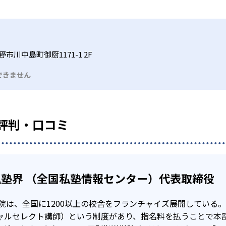
い結果を残したい人向け
、国数英理社の5科目対応しているのが魅力的。
を選べるのも魅力的。50分、80分、100分と時間を選び、1:1
では合格実績を載せていない。合格実績があるかどうかは、近く
にあった勉強スタイルを確立することができる。
ストターボ」と呼ばれる、テスト対策の特別授業がある。3週間
ピックアップしたオリジナル模試で苦手な単元を
いない科目でも受講可能である。
市川中島町御厨1171-1 2F
的。全国に1200校以上の校舎があるので、地域に沿った定期
試を毎月繰り返すことで、知識の定着を図る。ITTO個別指導学
、ITTO模試で知識の定着を図り、コツコツ勉強することもで
できません
し、特別授業を受けることが可能。
スト前に実施する「テストターボ」がある。テストターボは、
もうちょっと授業をしたいときや苦手なところを聞きたいときに利
いない科目も受講できるので、どの教科もまんべんなく点数U
の評判・口コミ
を深めることも可能。
積んだ正社員ではなく、アルバイトの経験の浅い指導者に教えられ
舗であるため、教室の対応や質が一定ではない可能性がある。
でも、「マンツーマン+plus10」が用意されている。マンツーマ
っくり勉強したい人向け
授業できるチケットである。自分の苦手な単元などはこのチケ
、講師を指名することができるが、別途料金が発生する点に注意
むことはないだろう。
塾界 （全国私塾情報センター）代表取締役
カリキュラムを作れるのが強みである。きめ細やかなカリキュ
。
学院は、全国に1200以上の校舎をフランチャイズ展開している
シャルセレクト講師）という制度があり、指名料を払うことで本
にもおすすめ。別途料金はかかるが、講師を選択することも可