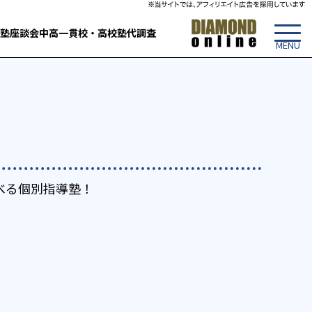
塾
座談会
中高一貫校・高校
塾代調査
選べる個別指導塾！