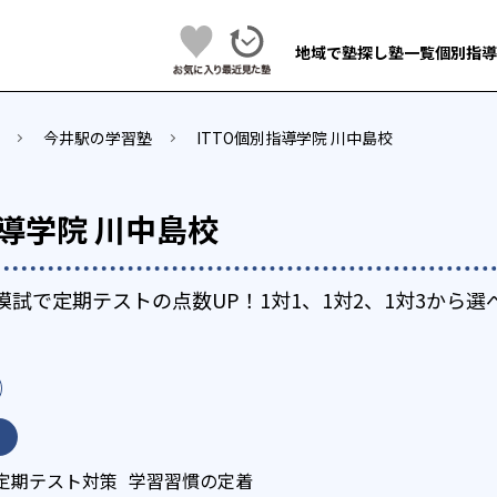
地域で塾探し
塾一覧
個別指導
今井駅の学習塾
ITTO個別指導学院 川中島校
指導学院 川中島校
O模試で定期テストの点数UP！1対1、1対2、1対3から
定期テスト対策
学習習慣の定着