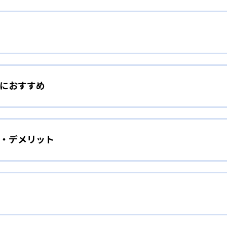
自分で選んで効率的に点数アップ
人におすすめ
形式や指導科目、受講時間を子どもの希望に応じて選択できる。
に付けたい人向け
×生徒3名の個別指導
ト・デメリット
つけたいという子どもに向いている。ITTO個別指導学院では、
導学院で学び、自宅で勉強し、ITTO模試で確認することで、勉
別指導形式
妹と一緒に授業が受けられるので、一人で行くのが嫌な子ども
、自習室を開放している。ITTO模試に向けて、自主的に自習室
テストに向けてのオプションの充実が最大のメリットだ。月例無料
できるので、質の高い講師を選ぶことも可能。授業時間は、50
ンツーマンplus10」、テスト3週間前からある特別授業の「
じて時間も選択できる。
実績は？