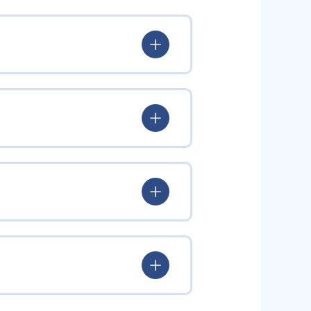
出典：ITTO個別指導学院
また、次の2つのコースが用意され
オリジナル模試ITTO模試が毎月
強の習慣と知識を増やすことができ
でも通うことができる。別途料金
を利用することで、学習の意識づけ
オリジナルテストである「ITTO
分、80分、100分と3種類から
テストターボ」が点数アップの最大