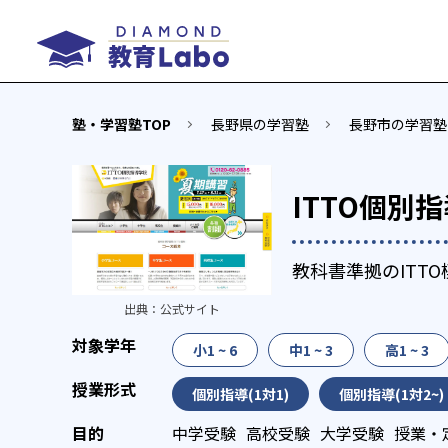
塾・学習塾TOP
長野県の学習塾
長野市の学習塾
ITTO個別
教科書準拠のITT
出典：
公式サイト
小1 ~ 6
中1 ~ 3
高1 ~ 3
個別指導(1対1)
個別指導(1対2~)
中学受験
高校受験
大学受験
授業・