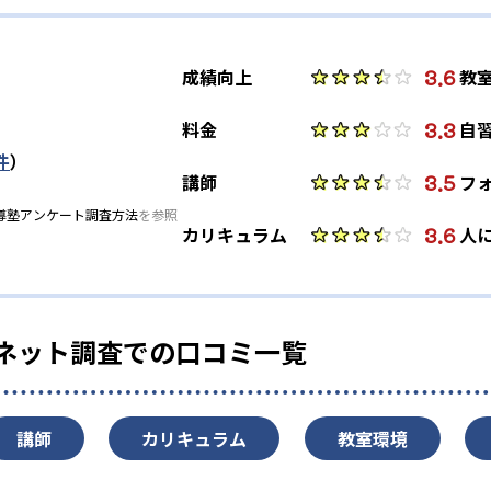
3.6
成績向上
教
3.3
料金
自
件
）
3.5
講師
フ
導塾アンケート調査方法
を参照
3.6
カリキュラム
人
のネット調査での口コミ一覧
講師
カリキュラム
教室環境