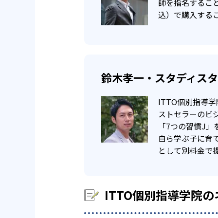
師を指名すること
学んでいくことも可能。
込）で購入する
鈴木孝一・スタディス
ITTO個別指導
ストセラーのビ
「7つの習慣J
自ら学ぶ子に育
として別料金で
ITTO個別指導学院