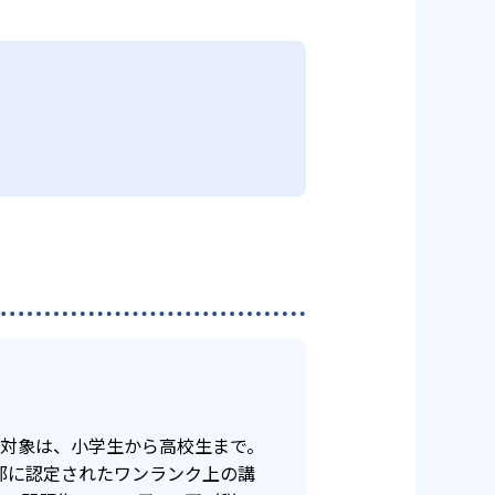
、1:2、1:3から人数を選び、科
の校舎へ資料請求して確認してほし
前からのこのテストターボで、得点
克服
テスト対策を行えるのもメリットで
院で学び、家で覚えて、ITTO模
きる。苦手な科目に対しては、「マ
テスト3週間前から行う、テスト
用できるチケットである。これを利
Pすることが可能。
る可能性がある。ITTO個別指導
ン+plus10は、通常の授業で
ットで先生にいつでも質問でき
しよう。
ラムを作成することで、自分の苦
。対象は、小学生から高校生まで。
部に認定されたワンランク上の講
能なので、気に入った講師とともに