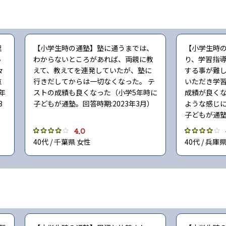
理
【小学生時の通塾】塾に通うまでは、
【小学生時
い
わからないところがあれば、両親に教
り、学習指
々
えて、教えてを連発していたが、塾に
する事が難
点
行きだしてからは一切なくなった。 テ
いただき学
年
ストの成績も良くなった（小学5年時に
成績が良く
3
子どもが通塾。回答時期:2023年3月）
ような感じに
子どもが通塾
4.0
40代 / 千葉県 女性
40代 / 兵庫