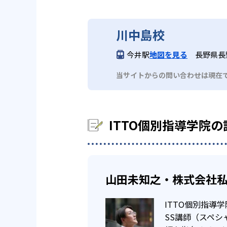
定期テストで良
小学生、中学生、高校生それぞれ
中学生
また、自由に授業の形式、科目、時間
ITTO個別指導学院ではサイト
目は国数英理社から選べる。自分
ITTO個別指導学院では、「テ
い。
川中島校
02
重要問題を
アップすることが可能。受講して
今井駅
地図を見る
長野県長野
校舎数がものすごく多いのも特徴
単元別に用意されたオリジナル模
ある。
普段からは月例のオリジナル模試
当サイトからの問い合わせは現在
試で確認する流れである。
ンツーマン+plus10」を利用
どんなデメリットがある？
また、中学生と高校生は、定期テ
マンツーマン+plus10は、
に特化した授業。自分が選択して
ITTO個別指導学院
用して、自分の苦手な単元の理解
ITTO個別指導学院は、研修を
学院は、大半がフランチャイズ店
また、わからないところがある場合
苦手な単元をじ
高校生
理解できなかったところを追加で
また、ITTO個別指導学院では
る。授業内容がわからないまま進
山田未知之・株式会社私
高校生では、自分の希望に応じた
手な分野を理解することができる
ITTO個別指導
SS講師（スペ
また、完全な1対1を希望する方