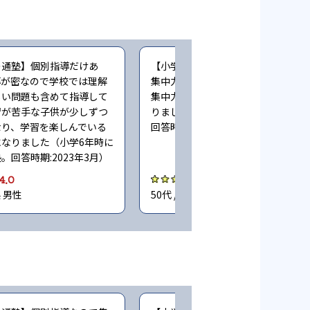
の通塾】個別指導だけあ
【小学生時の通塾】家だとどうして
導が密なので学校では理解
集中力が続かない事があるため 塾で
しい問題も含めて指導して
集中力も身について成績向上につな
習が苦手な子供が少しずつ
りました（小学6年時に子どもが通
なり、学習を楽しんでいる
回答時期:2023年3月）
なりました（小学6年時に
。回答時期:2023年3月）
4.0
4.0
県 男性
50代 / 東京都 男性