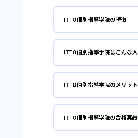
ITTO個別指導学院の特徴
01
授業形式を
ITTO個別指導学院はこんな
ITTO個別指導学院では、授業
ている。
勉強の習慣を身
小学生
スタンダードプラン：講師1名
ITTO個別指導学院のメリッ
小学生については、学習の習慣を
無料で行われる。ITTO個別指
フリープラン：1対1～1対3個
る。
どんなメリットがある？
フリープランでは、友達、兄弟姉
また、ITTO個別指導学院では
ITTO個別指導学院の合格実績
ITTO個別指導学院では、定期
が必要だが、講師も指名することが
を図る。
模試」、追加で授業を行える「マ
選択可能で、子どもの集中力に応
の秘訣である。
ITTO個別指導学院の合格