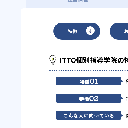
特徴
ITTO個別指導学院の
01
特徴
02
特徴
こんな人に向いている