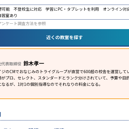
替可能
不登校生に対応
学習にPC・タブレットを利用
オンライン対
自習室あり
アンケート調査方法
を参照
近くの教室を探す
鈴木孝一
社代表取締役
イジのCMでおなじみのトライグループが直営で600超の校舎を運営して
師がプロ、セレクト、スタンダードとランク分けされていて、予算や目
になるが、1対1の個別指導なのでそれなりの料金になる。
判