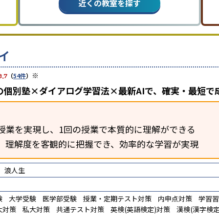
近くの教室を探す
イ
※
3.7
（
54件
）
の個別塾×ダイアログ学習法×最新AIで、確実・最短で
授業を実現し、1回の授業で本質的に理解ができる
断。理解度を客観的に把握でき、効率的な学習が実現
浪人生
験
大学受験
医学部受験
授業・定期テスト対策
内申点対策
学習習
大対策
私大対策
共通テスト対策
英検(英語検定)対策
漢検(漢字検定