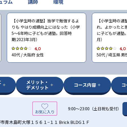
ュラム
講師
環境
【小学生時の通塾】独学で勉強するよ
【小学生時の通
りも やはり成績向上にはなった（小学
れ、よかったと
5〜6年時に子どもが通塾。回答時
に子どもが通塾。回
期:2023年3月）
月）
4.0
4.0
40代 / 大阪府 女性
50代 / 埼玉県 男
に
メリット・
コース内容
コ
デメリット
9:00～23:00（土日祝も受付）
市青木島町大塚１５６１−１１ Brick BLDG１Ｆ