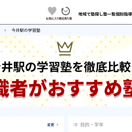
地域で塾探し
塾一覧
個別指導
今井駅の学習塾
今井駅の学習塾を徹底比較
識者がおすすめ
目的・学年
変更