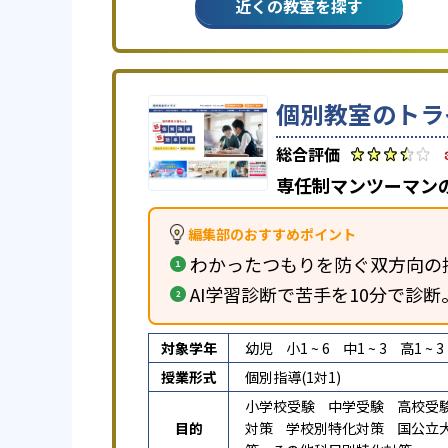
近くの教室を探す
個別教室のトラ
専任制マンツーマン
編集部のおすすめポイント
わかったつもりを防ぐ双方向の
AI学習診断で苦手を10分で診
対象学年
幼児
小1 ~ 6
中1 ~ 3
高1 ~ 3
授業形式
個別指導(1対1)
小学校受験
中学受験
高校受
目的
対策
学校別特化対策
国公立