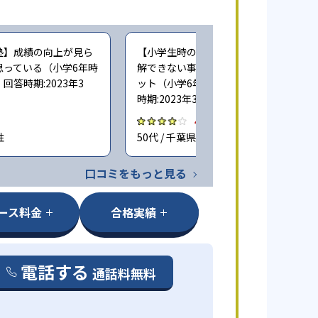
塾】成績の向上が見ら
【小学生時の通塾】個別指導だと、理
思っている（小学6年時
解できない事を質問しやすいのがメリ
答時期:2023年3
ット（小学6年時に子どもが通塾。回答
時期:2023年3月）
4.0
性
50代 / 千葉県 男性
口コミをもっと見る
ース料金
合格実績
電話する
通話料無料