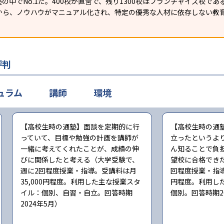
の中でNo.1だ。400校が直営で、残り1300校はフランチャイズ校で
から、ノウハウがマニュアル化され、特定の優秀な人材に依存しない教
評判
ュラム
講師
環境
【高校生時の通塾】面談を定期的に行
【高校生時の通
っていて、目標や勉強の計画を講師が
立ったというよ
一緒に考えてくれたことが、成績の伸
ん知ることで負
びに関係したと考える（大学受験で、
望校に合格でき
週に2回程度授業・指導。受講料は月
回程度授業・指導
35,000円程度。利用した主な授業スタ
円程度。利用し
イル：個別、自習・自立。回答時期
個別。回答時期2
2024年5月）