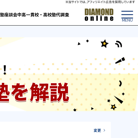
塾
座談会
中高一貫校・高校
塾代調査
！
塾を解説
変更