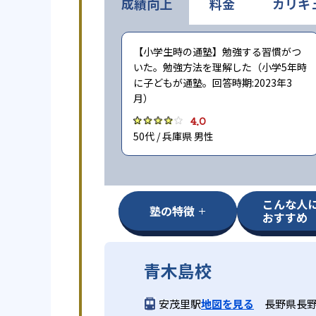
成績向上
料金
カリキ
【小学生時の通塾】勉強する習慣がつ
いた。勉強方法を理解した（小学5年時
に子どもが通塾。回答時期:2023年3
月）
4.0
50代 / 兵庫県 男性
こんな人
塾の特徴
おすすめ
青木島校
安茂里駅
地図を見る
長野県長野