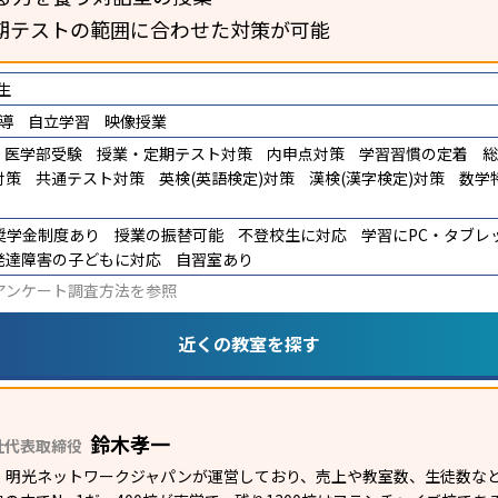
期テストの範囲に合わせた対策が可能
生
導
自立学習
映像授業
医学部受験
授業・定期テスト対策
内申点対策
学習習慣の定着
総
対策
共通テスト対策
英検(英語検定)対策
漢検(漢字検定)対策
数学
奨学金制度あり
授業の振替可能
不登校生に対応
学習にPC・タブレ
発達障害の子どもに対応
自習室あり
アンケート調査方法
を参照
近くの教室を探す
鈴木孝一
社代表取締役
）明光ネットワークジャパンが運営しており、売上や教室数、生徒数など