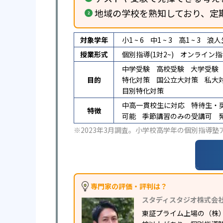
地域の学校を熟知しており、定
対象学年
小1 ~ 6
中1 ~ 3
高1 ~ 3
浪人
授業形式
個別指導(1対2~)
オンライン指
中学受験
高校受験
大学受験
目的
特化対策
国公立大対策
私大
目別特化対策
中高一貫校生に対応
特待生・
特徴
可能
季節講習のみの受講可
※2023年3月調査。
小学校高学年の個別指導塾
専門家の評価・評判は？
スタディスタジオ株式会
東証プライム上場の（株