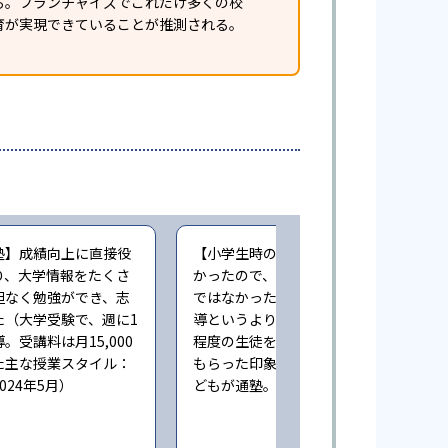
ある。フランチャイズでこれだけ多くの校
育が実現できていることが推測される。
塾】成績向上に直接役
【小学生時の通塾】本人にやる気が無
り、大学情報をたくさ
かったので、成績向上するという感じ
担なく勉強ができ、志
ではなかった。また指導自体も個人指
た（大学受験で、週に1
導というより、一人の先生が一度に3人
。受講料は月15,000
程度の生徒をみており、きちんとみて
た主な授業スタイル：
もらった印象ではない（小学6年時に子
024年5月）
どもが通塾。回答時期:2023年3月）