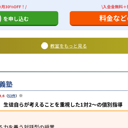
月30%OFF！/
\入会金無料＋授
)
料金など
を申し込む
教室をもっと見る
義塾
※
3.6
（
53件
）
 生徒自らが考えることを重視した1対2〜の個別指導
る力を養う対話型の授業