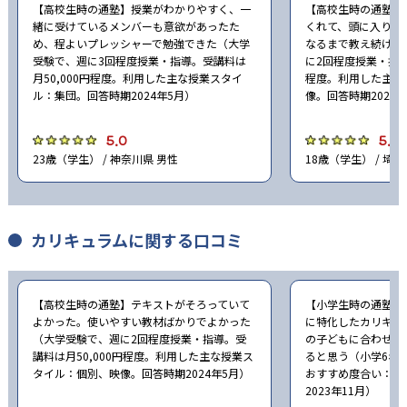
【高校生時の通塾】授業がわかりやすく、一
【高校生時の通塾】
緒に受けているメンバーも意欲があったた
くれて、頭に入りや
め、程よいプレッシャーで勉強できた（大学
なるまで教え続けて
受験で、週に3回程度授業・指導。受講料は
に2回程度授業・指導
月50,000円程度。利用した主な授業スタイ
程度。利用した主な
ル：集団。回答時期2024年5月）
像。回答時期2024
5.0
5.0
23歳（学生） / 神奈川県 男性
18歳（学生） / 埼玉
カリキュラムに関する口コミ
【高校生時の通塾】テキストがそろっていて
【小学生時の通塾】
よかった。使いやすい教材ばかりでよかった
に特化したカリキュ
（大学受験で、週に2回程度授業・指導。受
の子どもに合わせた
講料は月50,000円程度。利用した主な授業ス
ると思う（小学6年
タイル：個別、映像。回答時期2024年5月）
おすすめ度合い：ま
2023年11月）