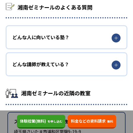
湘南ゼミナールのよくある質問
どんな人に向いている塾？
どんな講師が教えている？
湘南ゼミナールの近隣の教室
スクール21 北浦和本部教室
体験授業(無料)
料金などの資料請求
を申し込む
無料
埼玉県さいたま市浦和区常盤9-19-9