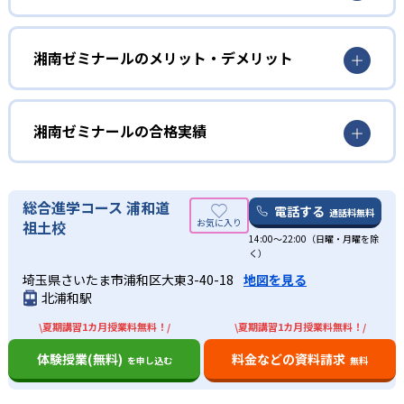
は、Quick Exerciseの略で、テキストを使用せず、講師から
小学生
の一問一答で行う双方向型の授業。生徒自ら考えて解くこ
とを重視しているため、思考力が鍛えられる。
学習の仕方を身につけたい人におすすめ
湘南ゼミナールのメリット・デメリット
02
ライバルを意識できる環境
小学生は、小学生パワーアップ特訓を実施。小学生パワー
どんなメリットがある？
アップ特訓は、正しい学習方法や習慣、学習体力を育む
湘南ゼミナールは、塾内テスト、各学校の定期テスト結
「学習レクチャーと演習」を授業として週1回学ぶ。具体的
湘南ゼミナールの最大のメリットは、思考力を鍛えるQE授
湘南ゼミナールの合格実績
果、模試結果を掲示している。そのため、自分の現在地を
には、宿題のやり方や勉強時間の決め方などを指導。
業だ。テキストを使用せず、講師からの一問一答で行う双
把握でき、ライバルとの差も確認できる。競争心が生ま
方向型の授業となっているため、思考力や理解力が鍛えら
湘南ゼミナールの合格実績は？
中学生
れ、学習意欲を高められる。
れる。
湘南ゼミナールは、グループ全体の合格実績を公開してい
定期テストで高得点を取りたい人におすすめ
総合進学コース 浦和道
電話する
03
通話料無料
また、成長段階に合わせた学習サポートも魅力の一つ。湘
る。教室ごとの志望校への合格実績については、通う予定
祖土校
中学生は、定期テストで高得点を獲得することや内申点を
南ゼミナールは質問対応や相談など、一人ひとりの成長段
成長段階に合わせた学習サポート
14:00〜22:00（日曜・月曜を除
の教室に問い合わせたい。
く）
上げることを目標にしている人におすすめ。湘南ゼミナー
階に合わせた個別フォローを行っている。小学生・中学
中学校の合格実績
ルでは、各学校の定期テスト前に、通常授業以外の時間で
生・高校生それぞれに合った指導法を実現している。
埼玉県さいたま市浦和区大東3-40-18
地図を見る
湘南ゼミナールは、質問対応や相談など、一人ひとりの成
学校別対策授業を実施。各学校のテスト傾向に合わせた対
北浦和駅
長段階に合わせた個別フォローを行っている。また、家で
どんなデメリットがある？
横浜サイエンスフロンティア高校附属中学
策を行える。また、3ヶ月前から学習範囲の定着を図ってい
も自発的に学習を進められるようなサポートも行ってい
37
\夏期講習1カ月授業料無料！/
\夏期講習1カ月授業料無料！/
校
る。
デメリットを挙げるとすれば、人と比べられることが苦手
る。自発的に学習を進められるまで、徹底的にフォロー
な人にとっては苦痛であること。湘南ゼミナールは、塾内
し、学習サイクルを定着させる。
体験授業(無料)
料金などの資料請求
を申し込む
無料
高校生
34
南高校付属中学校
テスト、各学校の定期テスト結果、模試結果を掲示してい
志望校現役合格を目指している人におすすめ
る。競争心が高まる反面、苦痛に感じる人もいるだろう。