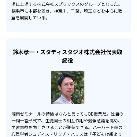
場に上場する株式会社スプリックスのグループとなった。
横浜市に本部を置き、神奈川、千葉、埼玉などを中心に教
12
10
東京大学
京都大学
室を展開している。
8
227
北海道大学
早稲田大学
112
慶應義塾大学
鈴木孝一・スタディスタジオ株式会社代表取
締役
※2023年度の実績
湘南ゼミナールの特徴はなんと言ってもQE授業だ。独自の
一問一答形式で、生徒同士の相互作用や競争意識を高め、
学習意欲を向上させることが期待できる。ハーバード卒の
心理学者ジュディス・リッチ・ハリスは「子どもは親より