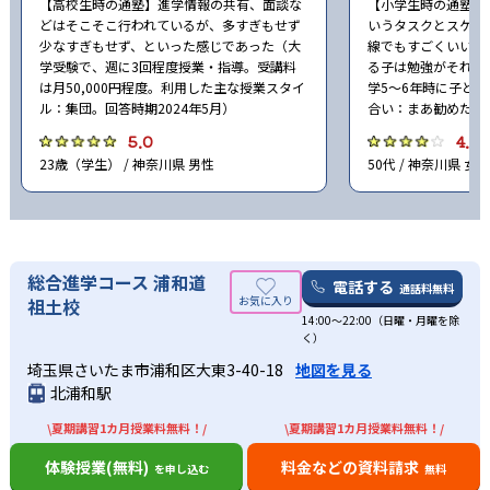
【高校生時の通塾】進学情報の共有、面談な
【小学生時の通塾】
どはそこそこ行われているが、多すぎもせず
いうタスクとスケジ
少なすぎもせず、といった感じであった（大
線でもすごくいいと
学受験で、週に3回程度授業・指導。受講料
る子は勉強がそれほ
は月50,000円程度。利用した主な授業スタイ
学5〜6年時に子ど
ル：集団。回答時期2024年5月）
合い：まあ勧めたい。
5.0
4.0
23歳（学生） / 神奈川県 男性
50代 / 神奈川県 女性
総合進学コース 浦和道
電話する
通話料無料
祖土校
14:00〜22:00（日曜・月曜を除
く）
埼玉県さいたま市浦和区大東3-40-18
地図を見る
北浦和駅
\夏期講習1カ月授業料無料！/
\夏期講習1カ月授業料無料！/
体験授業(無料)
料金などの資料請求
を申し込む
無料