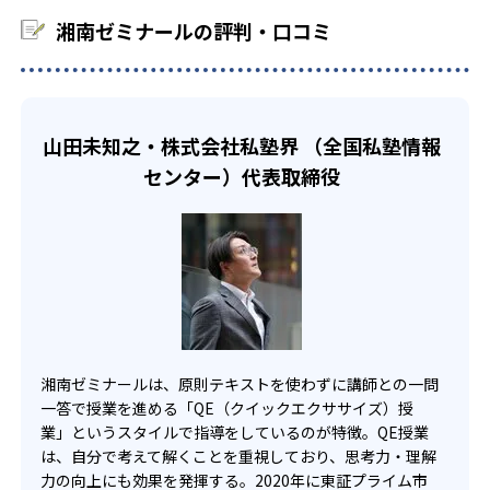
苦痛に感じ、学習意欲が下がっては元も子もない。
8
川崎高校附属中学校
湘南ゼミナールの評判・口コミ
湘南ゼミナール高等部では、高校別の講座だけでなく、新
入試対応の受験対策まで幅広い講座を開講。各教科のプロ
8
相模原中等教育学校
講師が高度な内容も丁寧に解説し、現役合格の目標を叶え
るためにサポート。事前面談で、あなたに合った講座を選
1
平塚中等教育学校
んでもらえるため安心。
山田未知之・株式会社私塾界 （全国私塾情報
センター）代表取締役
高校の合格実績
84
横浜翠嵐高校
47
68
横浜緑が丘高校
川和高校
78
69
光陵高校
希望ヶ丘高校
湘南ゼミナールは、原則テキストを使わずに講師との一問
一答で授業を進める「QE（クイックエクササイズ）授
業」というスタイルで指導をしているのが特徴。QE授業
他
は、自分で考えて解くことを重視しており、思考力・理解
大学の合格実績
力の向上にも効果を発揮する。2020年に東証プライム市