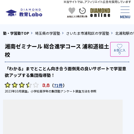
塾・学習塾TOP
埼玉県の学習塾
さいたま市浦和区の学習塾
北浦和駅の
湘南ゼミナール 総合進学コース 浦和道祖土
校
「わかる」までとことん向き合う面倒見の良いサポートで学習意
欲アップする集団指導塾！
3.8
（
71件
）
2023年10月調査。
小学校高学年の集団塾アンケート調査方法
を参照