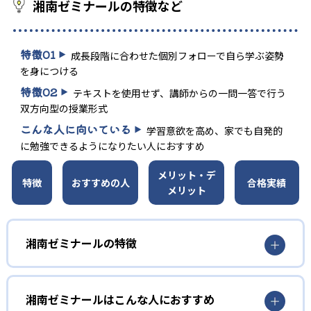
湘南ゼミナールの特徴など
特徴
01
成長段階に合わせた個別フォローで自ら学ぶ姿勢
を身につける
特徴
02
テキストを使用せず、講師からの一問一答で行う
双方向型の授業形式
こんな人に向いている
学習意欲を高め、家でも自発的
に勉強できるようになりたい人におすすめ
メリット・デ
特徴
おすすめの人
合格実績
メリット
湘南ゼミナールの特徴
01
思考力を鍛えるQE授業
湘南ゼミナールはこんな人におすすめ
湘南ゼミナールは、思考力を鍛えるQE授業が魅力的。QEと