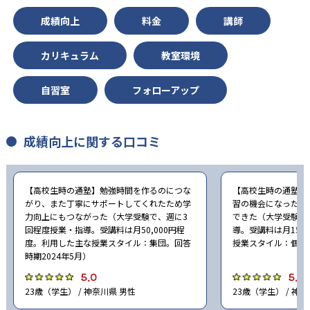
成績向上
料金
講師
カリキュラム
教室環境
自習室
フォローアップ
成績向上に関する口コミ
【高校生時の通塾】勉強時間を作るのにつな
【高校生時の通塾】
がり、また丁寧にサポートしてくれたため学
習の機会になった。
力向上にもつながった（大学受験で、週に3
できた（大学受験で
回程度授業・指導。受講料は月50,000円程
導。受講料は月15,
度。利用した主な授業スタイル：集団。回答
授業スタイル：個別。
時期2024年5月）
5.0
5.0
23歳（学生） / 神奈川県 男性
23歳（学生） / 神