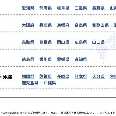
愛知県
静岡県
岐阜県
三重県
長野県
山
大阪府
兵庫県
京都府
奈良県
和歌山県
鳥取県
島根県
岡山県
広島県
山口県
徳島県
香川県
愛媛県
高知県
福岡県
佐賀県
長崎県
熊本県
大分県
宮
・沖縄
鹿児島県
沖縄県
<sponsored contents>などを明示します。また、一部の記事・検索機能において、アフィリ