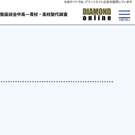
塾
座談会
中高一貫校・高校
塾代調査