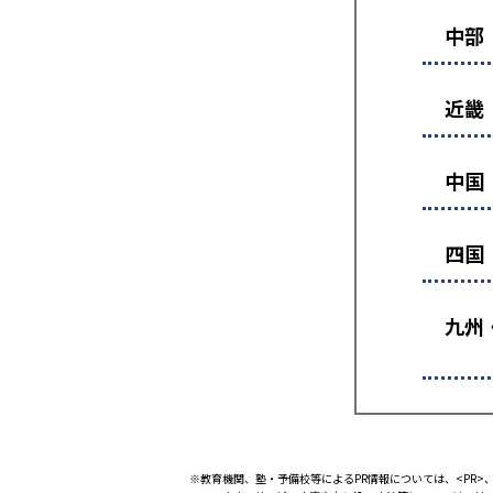
中部
近畿
中国
四国
九州
※教育機関、塾・予備校等によるPR情報については、<PR>、