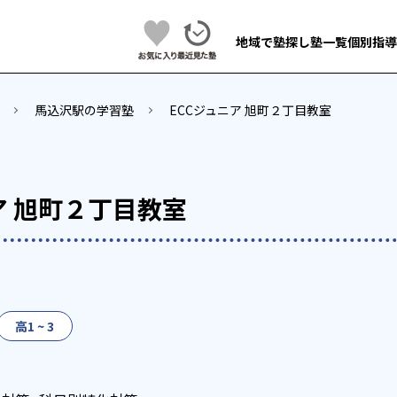
地域で塾探し
塾一覧
個別指導
馬込沢駅の学習塾
ECCジュニア 旭町２丁目教室
ア 旭町２丁目教室
高1 ~ 3