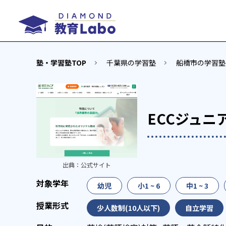
塾・学習塾TOP
千葉県の学習塾
船橋市の学習塾
ECCジュニ
出典：
公式サイト
幼児
小1 ~ 6
中1 ~ 3
少人数制(10人以下)
自立学習