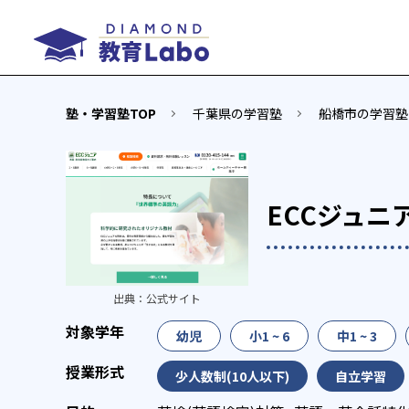
塾・学習塾TOP
千葉県の学習塾
船橋市の学習塾
ECCジュニ
出典：
公式サイト
幼児
小1 ~ 6
中1 ~ 3
少人数制(10人以下)
自立学習