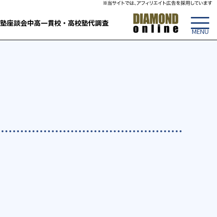
塾
座談会
中高一貫校・高校
塾代調査