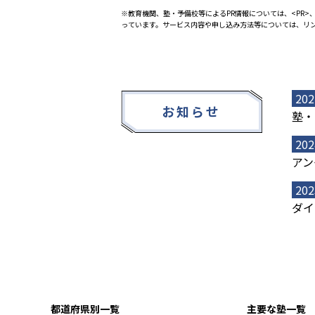
※教育機関、塾・予備校等によるPR情報については、<PR>、
っています。サービス内容や申し込み方法等については、リ
202
お知らせ
塾・
202
アン
202
ダイ
都道府県別一覧
主要な塾一覧