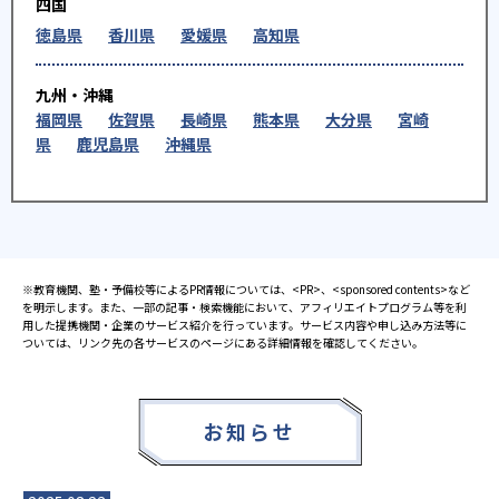
四国
徳島県
香川県
愛媛県
高知県
九州・沖縄
福岡県
佐賀県
長崎県
熊本県
大分県
宮崎
県
鹿児島県
沖縄県
※教育機関、塾・予備校等によるPR情報については、<PR>、<sponsored contents>など
を明示します。また、一部の記事・検索機能において、アフィリエイトプログラム等を利
用した提携機関・企業のサービス紹介を行っています。サービス内容や申し込み方法等に
ついては、リンク先の各サービスのページにある詳細情報を確認してください。
お知らせ