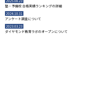
2025.08.23
塾・予備校 合格実績ランキングの詳細
2024.10.31
アンケート調査について
2023.03.23
ダイヤモンド教育ラボのオープンについて
都道府県別一覧
北海道・東北
主要な塾一覧
北海道
青森県
岩手県
宮城県
秋田県
【掲載塾一覧を見る】
授業スタイル
山形県
福島県
臨海セミナー
関東
個別指導
塾ランキング
東京個別指導学院
東京都
神奈川県
埼玉県
千葉県
茨城県
集団授業
個別指導塾TOMAS
栃木県
群馬県
中学受験ランキング
カテゴリ別記事一覧
オンライン指導
明光義塾
大学受験ランキング
北陸
映像授業
ナビ個別指導学院
中学受験
特集
新潟県
富山県
石川県
福井県
個別教室のトライ