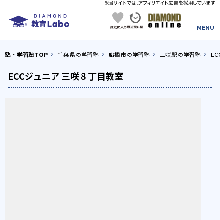
塾・学習塾TOP
千葉県の学習塾
船橋市の学習塾
三咲駅の学習塾
E
ECCジュニア 三咲８丁目教室