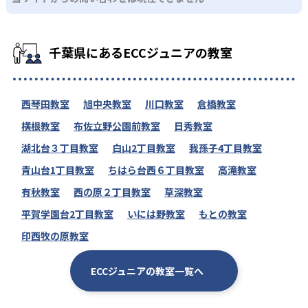
千葉県にあるECCジュニアの教室
西琴田教室
旭中央教室
川口教室
倉橋教室
横根教室
布佐立野公園前教室
日秀教室
湖北台３丁目教室
白山2丁目教室
我孫子4丁目教室
青山台1丁目教室
ちはら台西６丁目教室
高滝教室
有秋教室
西の原２丁目教室
草深教室
平賀学園台2丁目教室
いには野教室
もとの教室
印西牧の原教室
ECCジュニアの教室一覧へ