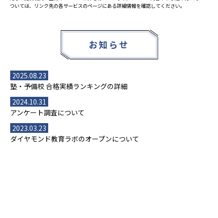
ついては、リンク先の各サービスのページにある詳細情報を確認してください。
お知らせ
2025.08.23
塾・予備校 合格実績ランキングの詳細
2024.10.31
アンケート調査について
2023.03.23
ダイヤモンド教育ラボのオープンについて
都道府県別一覧
北海道・東北
主要な塾一覧
北海道
青森県
岩手県
宮城県
秋田県
【掲載塾一覧を見る】
授業スタイル
山形県
福島県