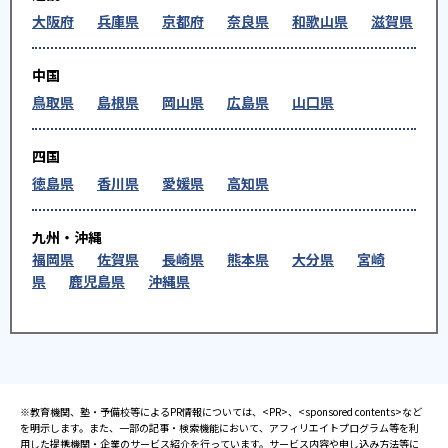
大阪府
兵庫県
京都府
奈良県
和歌山県
滋賀県
中国
鳥取県
島根県
岡山県
広島県
山口県
四国
徳島県
香川県
愛媛県
高知県
九州・沖縄
福岡県
佐賀県
長崎県
熊本県
大分県
宮崎
県
鹿児島県
沖縄県
※教育機関、塾・予備校等によるPR情報については、<PR>、<sponsored contents>など
を明示します。また、一部の記事・検索機能において、アフィリエイトプログラム等を利
用した提携機関・企業のサービス紹介を行っています。サービス内容や申し込み方法等に