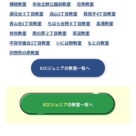
横根教室
布佐立野公園前教室
日秀教室
湖北台３丁目教室
白山2丁目教室
我孫子4丁目教室
青山台1丁目教室
ちはら台西６丁目教室
高滝教室
有秋教室
西の原２丁目教室
草深教室
平賀学園台2丁目教室
いには野教室
もとの教室
印西牧の原教室
ECCジュニアの教室一覧へ
ECCジュニア
の教室一覧へ