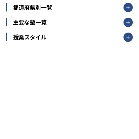
都道府県別一覧
北海道・東北
主要な塾一覧
北海道
青森県
岩手県
宮城県
秋田県
【掲載塾一覧を見る】
授業スタイル
山形県
福島県
臨海セミナー
関東
個別指導
塾ランキング
東京個別指導学院
東京都
神奈川県
埼玉県
千葉県
茨城県
集団授業
個別指導塾TOMAS
栃木県
群馬県
中学受験ランキング
カテゴリ別記事一覧
オンライン指導
明光義塾
大学受験ランキング
北陸
映像授業
ナビ個別指導学院
中学受験
特集
新潟県
富山県
石川県
福井県
個別教室のトライ
高校受験
東進ハイスクール
中部
開成番長直伝！子どもの受験を成功させる方法
中高一貫校・高校
大学受験
武田塾
愛知県
静岡県
岐阜県
三重県
長野県
令和時代の失敗しない塾選び
資格取得・学び直し
山梨県
2020年代の教育
中学入試最前線
教育費・塾代
中学受験最前線
近畿
てら先生の教育業界基本メソッド
座談会
大学入試改革
大阪府
運動と遊びを考える
兵庫県
京都府
奈良県
和歌山県
教育全般
親子で極める家庭学習
滋賀県
令和の大学受験は情報戦！
大学受験塾の選び方