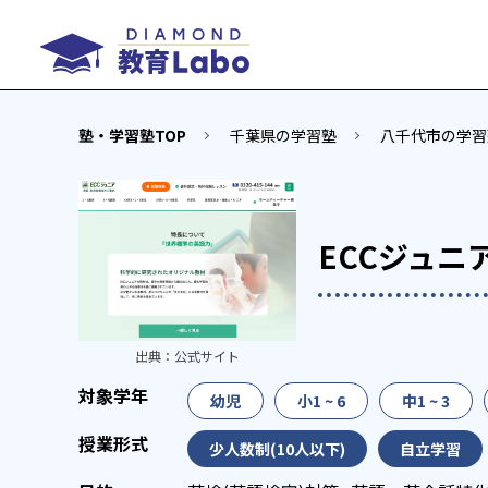
塾・学習塾TOP
千葉県の学習塾
八千代市の学習
ECCジュニ
出典：
公式サイト
幼児
小1 ~ 6
中1 ~ 3
少人数制(10人以下)
自立学習