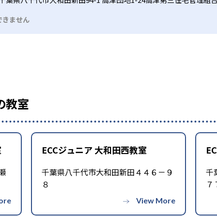
できません
の教室
室
ECCジュニア 大和田西教室
E
瀬
千葉県八千代市大和田新田４４６－９
千
８
７