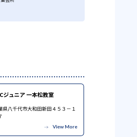
CCジュニア 一本松教室
葉県八千代市大和田新田４５３－１
７