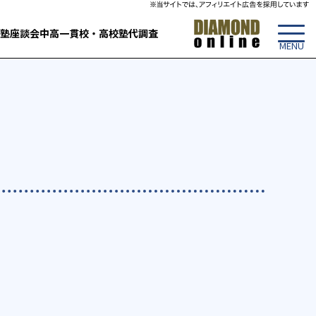
塾
座談会
中高一貫校・高校
塾代調査