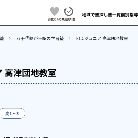
地域で塾探し
塾一覧
個別指導
塾
八千代緑が丘駅の学習塾
ECCジュニア 高津団地教室
ア 高津団地教室
高1 ~ 3