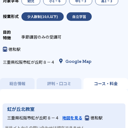
幼児
小1 ~ 6
中1 ~ 3
高1 ~ 3
少人数制(10人以下)
自立学習
季節講習のみの受講可
徳和駅
Google Map
三重県松阪市虹が丘町８－４
総合情報
評判・口コミ
コース・料金
虹が丘北教室
三重県松阪市虹が丘町８－４
地図を見る
徳和駅
当サイトからの問い合わせは現在できません