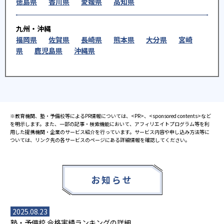
徳島県
香川県
愛媛県
高知県
九州・沖縄
福岡県
佐賀県
長崎県
熊本県
大分県
宮崎
県
鹿児島県
沖縄県
※教育機関、塾・予備校等によるPR情報については、<PR>、<sponsored contents>など
を明示します。また、一部の記事・検索機能において、アフィリエイトプログラム等を利
用した提携機関・企業のサービス紹介を行っています。サービス内容や申し込み方法等に
ついては、リンク先の各サービスのページにある詳細情報を確認してください。
お知らせ
2025.08.23
塾・予備校 合格実績ランキングの詳細