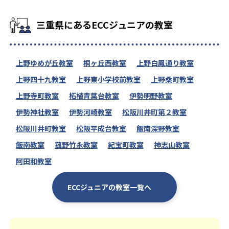
三重県にあるECCジュニアの教室
上野ゆめが丘教室
桐ヶ丘西教室
上野白鳳通り教室
上野四十九教室
上野東小学校前教室
上野桑町教室
上野寺町教室
柘植青葉台教室
伊勢明野教室
伊勢神社教室
伊勢河崎教室
松阪川井町第２教室
松阪川井町教室
松阪平成台教室
飯南深野教室
飯南教室
菰野竹永教室
紀宝町教室
神志山教室
阿田和教室
ECCジュニアの教室一覧へ