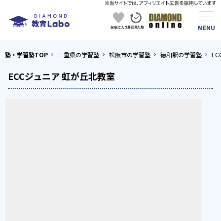
塾・学習塾TOP
三重県の学習塾
松阪市の学習塾
徳和駅の学習塾
E
ECCジュニア 虹が丘北教室