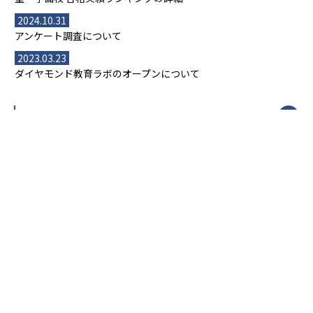
2024.10.31
アンケート調査について
2023.03.23
ダイヤモンド教育ラボのオープンについて
都道府県別一覧
北海道・東北
主要な塾一覧
北海道
青森県
岩手県
宮城県
秋田県
【掲載塾一覧を見る】
授業スタイル
山形県
福島県
臨海セミナー
関東
個別指導
塾ランキング
東京個別指導学院
東京都
神奈川県
埼玉県
千葉県
茨城県
集団授業
個別指導塾TOMAS
栃木県
群馬県
中学受験ランキング
カテゴリ別記事一覧
オンライン指導
明光義塾
大学受験ランキング
北陸
映像授業
ナビ個別指導学院
中学受験
特集
新潟県
富山県
石川県
福井県
個別教室のトライ
高校受験
東進ハイスクール
中部