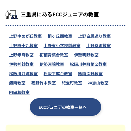
三重県にあるECCジュニアの教室
上野ゆめが丘教室
桐ヶ丘西教室
上野白鳳通り教室
上野四十九教室
上野東小学校前教室
上野桑町教室
上野寺町教室
柘植青葉台教室
伊勢明野教室
伊勢神社教室
伊勢河崎教室
松阪川井町第２教室
松阪川井町教室
松阪平成台教室
飯南深野教室
飯南教室
菰野竹永教室
紀宝町教室
神志山教室
阿田和教室
ECCジュニアの教室一覧へ