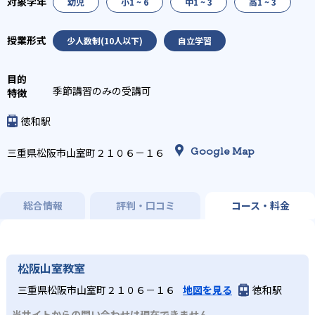
幼児
小1 ~ 6
中1 ~ 3
高1 ~ 3
少人数制(10人以下)
自立学習
季節講習のみの受講可
徳和駅
Google Map
三重県松阪市山室町２１０６－１６
総合情報
評判・口コミ
コース・料金
松阪山室教室
三重県松阪市山室町２１０６－１６
地図を見る
徳和駅
当サイトからの問い合わせは現在できません