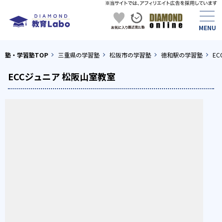
塾・学習塾TOP
三重県の学習塾
松阪市の学習塾
徳和駅の学習塾
E
ECCジュニア 松阪山室教室