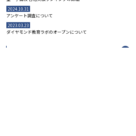
2024.10.31
アンケート調査について
2023.03.23
ダイヤモンド教育ラボのオープンについて
都道府県別一覧
北海道・東北
主要な塾一覧
北海道
青森県
岩手県
宮城県
秋田県
【掲載塾一覧を見る】
授業スタイル
山形県
福島県
臨海セミナー
関東
個別指導
塾ランキング
東京個別指導学院
東京都
神奈川県
埼玉県
千葉県
茨城県
集団授業
個別指導塾TOMAS
栃木県
群馬県
中学受験ランキング
カテゴリ別記事一覧
オンライン指導
明光義塾
大学受験ランキング
北陸
映像授業
ナビ個別指導学院
中学受験
特集
新潟県
富山県
石川県
福井県
個別教室のトライ
高校受験
東進ハイスクール
中部