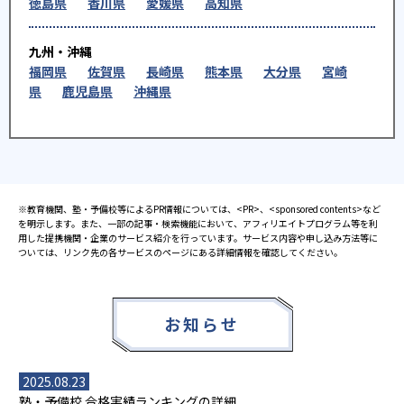
徳島県
香川県
愛媛県
高知県
九州・沖縄
福岡県
佐賀県
長崎県
熊本県
大分県
宮崎
県
鹿児島県
沖縄県
※教育機関、塾・予備校等によるPR情報については、<PR>、<sponsored contents>など
を明示します。また、一部の記事・検索機能において、アフィリエイトプログラム等を利
用した提携機関・企業のサービス紹介を行っています。サービス内容や申し込み方法等に
ついては、リンク先の各サービスのページにある詳細情報を確認してください。
お知らせ
2025.08.23
塾・予備校 合格実績ランキングの詳細