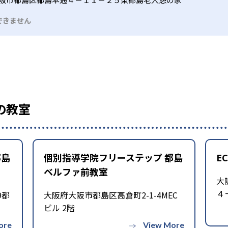
できません
の教室
都島
個別指導学院フリーステップ 都島
E
ベルファ前教室
大
４
9都
大阪府大阪市都島区高倉町2-1-4MEC
ビル 2階