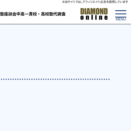
塾
座談会
中高一貫校・高校
塾代調査