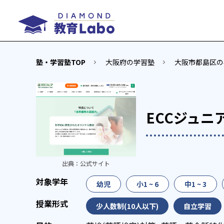
塾・学習塾TOP
大阪府の学習塾
大阪市都島区の
ECCジュニ
出典：
公式サイト
幼児
小1 ~ 6
中1 ~ 3
少人数制(10人以下)
自立学習