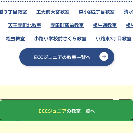
橋３丁目教室
工大前大宮教室
森小路2丁目教室
清
天王寺町北教室
寺田町駅前教室
相生通教室
相
松虫教室
小路小学校前さくら教室
小路東3丁目教室
ECCジュニアの教室一覧へ
ECCジュニア
の教室一覧へ