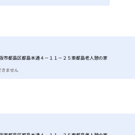
阪市都島区都島本通４－１１－２５東都島老人憩の家
できません
阪市都島区都島本通４－１１－２５東都島老人憩の家