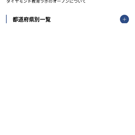
ダイヤモンド教育ラボのオープンについて
都道府県別一覧
北海道・東北
主要な塾一覧
北海道
青森県
岩手県
宮城県
秋田県
【掲載塾一覧を見る】
授業スタイル
山形県
福島県
臨海セミナー
関東
個別指導
塾ランキング
東京個別指導学院
東京都
神奈川県
埼玉県
千葉県
茨城県
集団授業
個別指導塾TOMAS
栃木県
群馬県
中学受験ランキング
カテゴリ別記事一覧
オンライン指導
明光義塾
大学受験ランキング
北陸
映像授業
ナビ個別指導学院
中学受験
特集
新潟県
富山県
石川県
福井県
個別教室のトライ
高校受験
東進ハイスクール
中部
開成番長直伝！子どもの受験を成功させる方法
中高一貫校・高校
大学受験
武田塾
愛知県
静岡県
岐阜県
三重県
長野県
令和時代の失敗しない塾選び
資格取得・学び直し
山梨県
2020年代の教育
中学入試最前線
教育費・塾代
中学受験最前線
近畿
てら先生の教育業界基本メソッド
座談会
大学入試改革