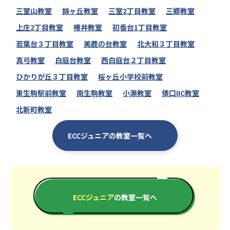
三室山教室
錦ヶ丘教室
三室2丁目教室
三郷教室
上庄2丁目教室
椿井教室
初香台1丁目教室
若葉台３丁目教室
美鹿の台教室
北大和３丁目教室
真弓教室
白庭台教室
西白庭台２丁目教室
ひかりが丘３丁目教室
桜ヶ丘小学校前教室
東生駒駅前教室
南生駒教室
小瀬教室
俵口IIC教室
北新町教室
ECCジュニアの教室一覧へ
ECCジュニア
の教室一覧へ