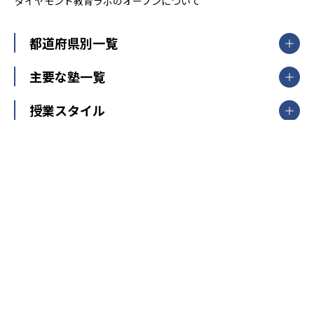
ダイヤモンド教育ラボのオープンについて
都道府県別一覧
北海道・東北
主要な塾一覧
北海道
青森県
岩手県
宮城県
秋田県
【掲載塾一覧を見る】
授業スタイル
山形県
福島県
臨海セミナー
関東
個別指導
塾ランキング
東京個別指導学院
東京都
神奈川県
埼玉県
千葉県
茨城県
集団授業
個別指導塾TOMAS
栃木県
群馬県
中学受験ランキング
カテゴリ別記事一覧
オンライン指導
明光義塾
大学受験ランキング
北陸
映像授業
ナビ個別指導学院
中学受験
特集
新潟県
富山県
石川県
福井県
個別教室のトライ
高校受験
東進ハイスクール
中部
開成番長直伝！子どもの受験を成功させる方法
中高一貫校・高校
大学受験
武田塾
愛知県
静岡県
岐阜県
三重県
長野県
令和時代の失敗しない塾選び
資格取得・学び直し
山梨県
2020年代の教育
中学入試最前線
教育費・塾代
中学受験最前線
近畿
てら先生の教育業界基本メソッド
座談会
大学入試改革
大阪府
運動と遊びを考える
兵庫県
京都府
奈良県
和歌山県