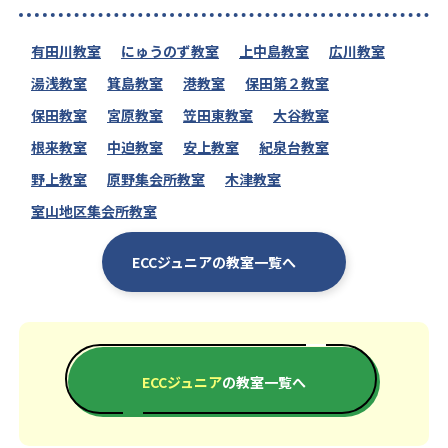
有田川教室
にゅうのず教室
上中島教室
広川教室
湯浅教室
箕島教室
港教室
保田第２教室
保田教室
宮原教室
笠田東教室
大谷教室
根来教室
中迫教室
安上教室
紀泉台教室
野上教室
原野集会所教室
木津教室
室山地区集会所教室
ECCジュニアの教室一覧へ
ECCジュニア
の教室一覧へ