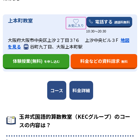
スも行われる。
27
京都教育大学附属桃山中学校
そして月に一度、玉井式オリジナル確認テストを実施し、
知識の定着を図る。問題内容は小学校のテストより難易度
上本町教室
電話する
通話料無料
89
奈良教育大学附属中学校
が高く、生徒の成績向上の手助けをしている。
10:30〜20:30
03
19
大阪府大阪市中央区上汐２丁目３?６ 上汐中央ビル３F
地図
大阪教育大学附属平野中学校
多くの塾からオファーがかかる授業内容
を見る
谷町九丁目、大阪上本町駅
47
一条高校附属中学校
玉井式国語的算数教室は、動画学習教材ということもあ
体験授業(無料)
料金などの資料請求
を申し込む
無料
り、大手塾における小学校低学年の算数学習に多く導入さ
33
青翔中学校
れ、全国の学習塾に通う生徒の成績向上に大きく寄与して
いる
30
奈良県立国際中学校
コース
料金詳細
高校の合格実績
玉井式国語的算数教室（KECグループ）のコー
18
奈良学園高校
スの内容は？
3
大阪教育大学附属高校天王寺校舎