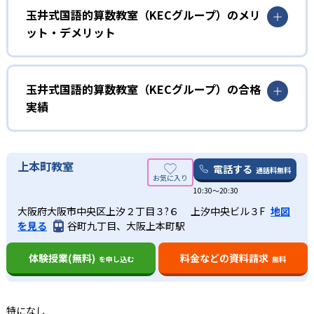
楽しく学習習慣を身につけたい子ども向け
玉井式国語的算数教室（KECグループ）のメリ
成績を伸ばす独自のカリキュラムを設定している。
ット・デメリット
そのため、あらゆる問題に対して「自考する」「試行錯誤
玉井式国語的算数教室では、生徒の勉強に対する楽しさや
をしてみる」「答えを導き出す」という自主学習に必要な
成功体験を大事にしている。自然と勉強に手が伸びるよう
どんなメリットがある？
要素を育めるだけでなく、現代の試験内容に求められる読
な、アニメーションを駆使したオリジナル教材を使用。ま
解力も同時に身につけることができる。
た、塾や家庭でたくさんほめられることで、勉強をする意
玉井式国語的算数教室のメリットは、確立されたカリキュ
玉井式国語的算数教室（KECグループ）の合格
義を自ら見いだすことにつながり、自主的に塾に通うこと
ラムで小学校から中学校の学習に至るまでの学力向上に寄
実績
02
もできるだろう。
与できること。低学年では、国語的なアプローチから問題
生徒の学習意欲向上のための３ステップを完備
を正しく理解することを目的とする本質的な学習を主体と
また、教室によっては他教科の質問対応も行っているた
玉井式国語的算数教室（KECグループ）の合格実績
し、学習習慣の定着を図る。
め、玉井式国語的算数教室で学習習慣が身についた先に
は？
玉井式国語的算数教室では、生徒のモチベーションを向上
上本町教室
は、生徒自身の自主性で他教科の成績アップも期待でき
電話する
どんなデメリットがある？
通話料無料
させるための3ステップを用意している。知識の定着を図る
玉井式国語的算数教室は、合格実績を公式サイトで公開
る。
定番の復習プリントの中には授業のアニメーションの続き
10:30〜20:30
し、合格した学校を多数記載している。合格実績は以下の
小学校低学年のモチベーションを上げるためにさまざまな
が描かれているなど、小学校低学年の学習意欲に対して飽
通りである。
大阪府大阪市中央区上汐２丁目３?６ 上汐中央ビル３F
地図
アプローチ方法が用意されているが、子どもにとって相性
きさせない創意工夫が見られる。
を見る
谷町九丁目、大阪上本町駅
のよい先生に巡り合えるかどうかは、教室によって左右さ
中学校の合格実績
また、ほめてこそ伸びる年代の子どもを対象としているだ
れる印象がある。そのため、誰が教えるかという人材的デ
けあって、保護者に子どもに対するアプローチの方法も指
体験授業(無料)
料金などの資料請求
メリットは、少なからずあると予想される。
を申し込む
無料
64
奈良女子大学附属中学校
導してくれる。授業のねらいをお知らせし、どのように子
どもをほめればよいのか、また、どのようにヒントを与え
39
れば子どもの理解度が深まるのか、声掛け方法のアドバイ
大阪教育大学附属天王寺中学校
特になし