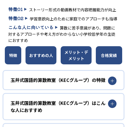
特徴
01
ストーリー形式の動画教材で内容把握能力が向上
特徴
02
学習意欲向上のために家庭でのアプローチも指導
こんな人に向いている
算数に苦手意識があり、問題に
対するアプローチや考え方がわからない小学校低学年の生徒
におすすめ
メリット・デ
特徴
おすすめの人
合格実績
メリット
玉井式国語的算数教室（KECグループ）の特徴
01
国語的なアプローチで本質的な思考力を育むメ
玉井式国語的算数教室（KECグループ）はこん
ソッド
な人におすすめ
玉井式国語的算数教室では、算数で必要な公式や解き方を
小学生
理解する前に、問題の内容や意味をじっくり考え、算数の