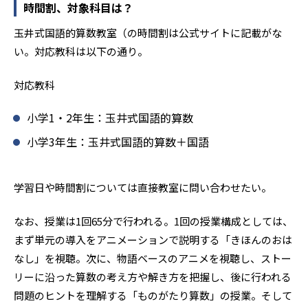
時間割、対象科目は？
2
大阪教育大学附属高校平野校舎
玉井式国語的算数教室（の時間割は公式サイトに記載がな
い。対応教科は以下の通り。
28
1
育英西高校
桃山高校
対応教科
15
奈良高専
小学1・2年生：玉井式国語的算数
6
京都教育大学附属高校
小学3年生：玉井式国語的算数＋国語
256
17
奈良育英高校
帝塚山高校
学習日や時間割については直接教室に問い合わせたい。
他、多数合格
なお、授業は1回65分で行われる。1回の授業構成としては、
※2024年度の実績。公式サイトより
まず単元の導入をアニメーションで説明する「きほんのおは
※KECグループ全体の実績
なし」を視聴。次に、物語ベースのアニメを視聴し、ストー
リーに沿った算数の考え方や解き方を把握し、後に行われる
問題のヒントを理解する「ものがたり算数」の授業。そして