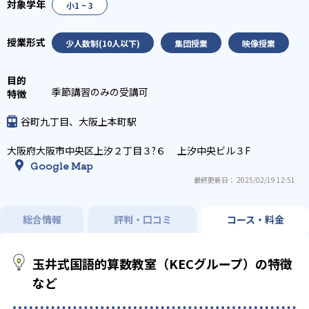
小1 ~ 3
少人数制(10人以下)
集団授業
映像授業
季節講習のみの受講可
谷町九丁目、大阪上本町駅
大阪府大阪市中央区上汐２丁目３?６ 上汐中央ビル３F
Google Map
最終更新日： 2025/02/19 12:51
総合情報
評判・口コミ
コース・料金
玉井式国語的算数教室（KECグループ）の特徴
など