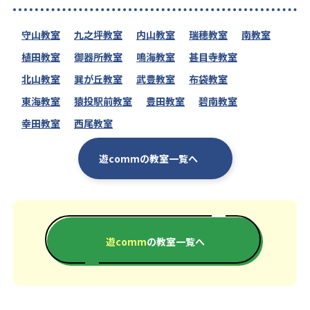
守山教室
九之坪教室
内山教室
瑞穂教室
南教室
植田教室
御器所教室
鳴海教室
甚目寺教室
北山教室
巽が丘教室
武豊教室
布袋教室
東海教室
猿投駅前教室
豊田教室
碧南教室
幸田教室
西尾教室
遊commの教室一覧へ
遊comm
の教室一覧へ