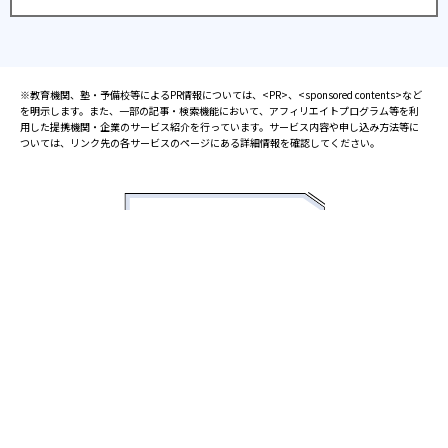
※教育機関、塾・予備校等によるPR情報については、<PR>、<sponsored contents>など
を明示します。また、一部の記事・検索機能において、アフィリエイトプログラム等を利
用した提携機関・企業のサービス紹介を行っています。サービス内容や申し込み方法等に
ついては、リンク先の各サービスのページにある詳細情報を確認してください。
お知らせ
2025.08.23
塾・予備校 合格実績ランキングの詳細
2024.10.31
アンケート調査について
2023.03.23
ダイヤモンド教育ラボのオープンについて