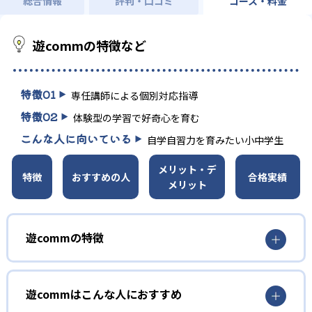
総合情報
評判・口コミ
コース・料金
遊commの特徴など
特徴
01
専任講師による個別対応指導
特徴
02
体験型の学習で好奇心を育む
こんな人に向いている
自学自習力を育みたい小中学生
メリット・デ
特徴
おすすめの人
合格実績
メリット
遊commの特徴
1
個別対応指導
遊commはこんな人におすすめ
専任講師が子どもの学力や個性を見極め、最適な勉強方法