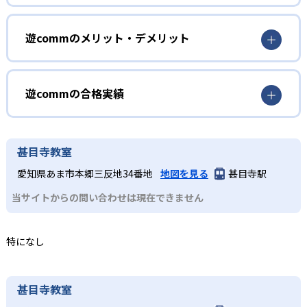
を提案。ノートの取り方まで徹底指導し、自ら進んで取り
1
組む自学自習力を養成する。
年長～小学2年生
遊commのメリット・デメリット
2
多彩な体験型学習
学習習慣の基盤をつくりたい子どもに最適。学びへ取り組
どんなメリットがある?
農業体験や理科実験、プログラミングなど、多彩な体験型
む姿勢を育む指導や、読み書き・計算の基礎定着を重視
プログラムを通じて感受性や想像力、論理的思考を育むこ
し、遊びを交えた体験学習で学ぶ楽しさを実感させる。
専任講師による指導で一人ひとりに合った学習方法が身に
遊commの合格実績
ともできる。
つく。曜日・時間を選択できるため、部活や習い事と両立
2
しやすい。また、農業体験や実験、プログラミングなどの
遊commの合格実績は？
小学3～6年生
体験型学習も実施している。
遊commは合格実績を公式サイトで公開していない。
甚目寺教室
どんなデメリットがある?
タブレット・パソコンを使ったICT授業で楽しく学びなが
愛知県あま市本郷三反地34番地
地図を見る
甚目寺駅
ら、英語コース・プログラミング・理科実験・農業体験と
定員制のため、人気コースは募集締め切りが早くなること
いった多彩なプログラムで興味を広げ、学力向上を図る。
当サイトからの問い合わせは現在できません
がある。また、体験プログラムの日程は限定されており、
3
予約が取りにくい場合がある。
中学生
特になし
高校受験を見据えたカリキュラムとテスト対策を実施。学
校の授業内容を徹底的に理解するまで学習する。保護者懇
甚目寺教室
談での進路相談までしっかりサポートする。