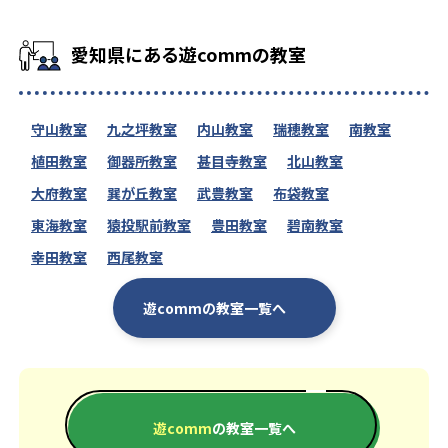
愛知県にある遊commの教室
守山教室
九之坪教室
内山教室
瑞穂教室
南教室
植田教室
御器所教室
甚目寺教室
北山教室
大府教室
巽が丘教室
武豊教室
布袋教室
東海教室
猿投駅前教室
豊田教室
碧南教室
幸田教室
西尾教室
遊commの教室一覧へ
遊comm
の教室一覧へ