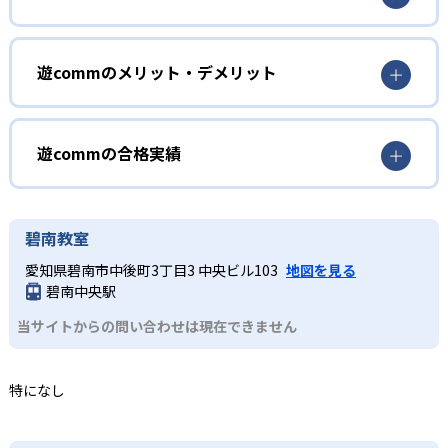
専任講師が子どもの学力や個性を見極め、最適な勉強方法
を提案。ノートの取り方まで徹底指導し、自ら進んで取り
1
組む自学自習力を養成する。
年長～小学2年生
遊commのメリット・デメリット
2
多彩な体験型学習
学習習慣の基盤をつくりたい子どもに最適。学びへ取り組
どんなメリットがある?
農業体験や理科実験、プログラミングなど、多彩な体験型
む姿勢を育む指導や、読み書き・計算の基礎定着を重視
プログラムを通じて感受性や想像力、論理的思考を育むこ
し、遊びを交えた体験学習で学ぶ楽しさを実感させる。
専任講師による指導で一人ひとりに合った学習方法が身に
遊commの合格実績
ともできる。
つく。曜日・時間を選択できるため、部活や習い事と両立
2
しやすい。また、農業体験や実験、プログラミングなどの
遊commの合格実績は？
小学3～6年生
体験型学習も実施している。
遊commは合格実績を公式サイトで公開していない。
碧南教室
どんなデメリットがある?
タブレット・パソコンを使ったICT授業で楽しく学びなが
愛知県碧南市中後町3丁目3 中央ビル103
地図を見る
ら、英語コース・プログラミング・理科実験・農業体験と
定員制のため、人気コースは募集締め切りが早くなること
碧南中央駅
いった多彩なプログラムで興味を広げ、学力向上を図る。
がある。また、体験プログラムの日程は限定されており、
当サイトからの問い合わせは現在できません
3
予約が取りにくい場合がある。
中学生
特になし
高校受験を見据えたカリキュラムとテスト対策を実施。学
校の授業内容を徹底的に理解するまで学習する。保護者懇
談での進路相談までしっかりサポートする。