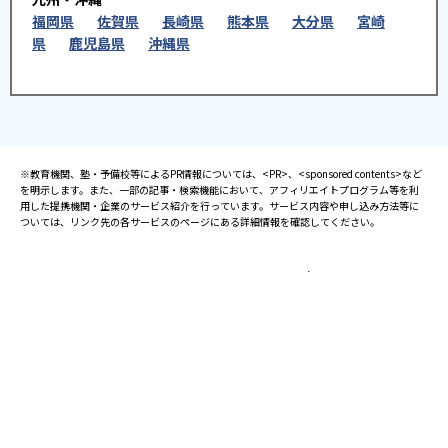
福岡県
佐賀県
長崎県
熊本県
大分県
宮崎
県
鹿児島県
沖縄県
※教育機関、塾・予備校等によるPR情報については、<PR>、<sponsored contents>など
を明示します。また、一部の記事・検索機能において、アフィリエイトプログラム等を利
用した提携機関・企業のサービス紹介を行っています。サービス内容や申し込み方法等に
ついては、リンク先の各サービスのページにある詳細情報を確認してください。
お知らせ
2025.08.23
塾・予備校 合格実績ランキングの詳細
2024.10.31
アンケート調査について