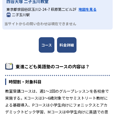
四谷大塚 二子玉川教室
Mコースは中学生向けに設計されており、科学・社会・文学
のアカデミックなトピックを取り上げて英語でディスカッ
東京都世田谷区玉川2-24-7 萩原第二ビル2F
地図を見る
ションやプレゼンテーションを行う。英語での発信力と表
二子玉川駅
現力を磨いていく。
当サイトからの問い合わせは現在できません
コース
料金詳細
東進こども英語塾のコースの内容は？
時間割・対象科目
教室受講コースは、週1～2回のグループレッスンを各校舎で
実施する。Kコースは3～6歳対象でセサミストリート教材に
よる基礎導入、Pコースは小学生向けにフォニックスとアカ
デミックトピック学習、Mコースは中学生向けに英語での思