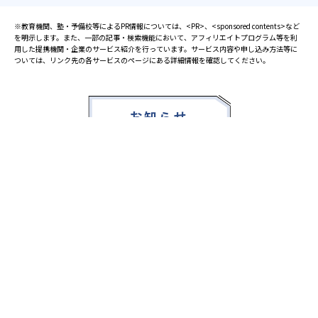
※教育機関、塾・予備校等によるPR情報については、<PR>、<sponsored contents>など
を明示します。また、一部の記事・検索機能において、アフィリエイトプログラム等を利
用した提携機関・企業のサービス紹介を行っています。サービス内容や申し込み方法等に
ついては、リンク先の各サービスのページにある詳細情報を確認してください。
お知らせ
2025.08.23
塾・予備校 合格実績ランキングの詳細
2024.10.31
アンケート調査について
2023.03.23
ダイヤモンド教育ラボのオープンについて
都道府県別一覧