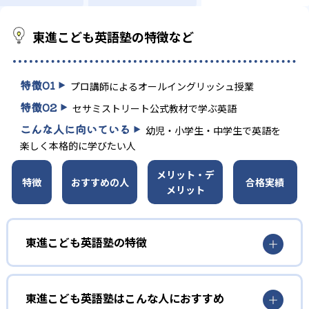
東進こども英語塾の特徴など
特徴
01
プロ講師によるオールイングリッシュ授業
特徴
02
セサミストリート公式教材で学ぶ英語
こんな人に向いている
幼児・小学生・中学生で英語を
楽しく本格的に学びたい人
メリット・デ
特徴
おすすめの人
合格実績
メリット
東進こども英語塾の特徴
1
プロ講師によるオールイングリッシュ指導
東進こども英語塾はこんな人におすすめ