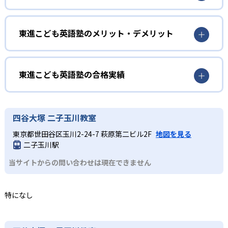
全てのレッスンをオールイングリッシュで実施。スピーチ
幼児
やグループ発表の機会もある。英検®対策にも対応する。
英語を英語のまま理解したい人
東進こども英語塾のメリット・デメリット
2
セサミストリート教材を使用
3～6歳向けのKコースでは、初めて英語に触れる幼児が安心
どんなメリットがある?
して学べるプログラムを提供。セサミストリートのキャラ
世界中から50年以上愛される「セサミストリート」を使っ
クターと一緒に、遊びを通して学べる。
て開発された教材を使用し、子どもが楽しみながら英語環
東進こども英語塾は、セサミストリート教材をベースにオ
東進こども英語塾の合格実績
境に没入できる。
ールイングリッシュで指導し、本格的なイマージョン学習
小学生
を実現。また、ホームレビューにより自宅でも毎日ネイテ
東進こども英語塾の合格実績は？
3
段階的に学びたい人
ィブ英語に触れられるためインプット量が増える。教室受
東進こども英語塾は合格実績を公式サイトで公開していな
家庭学習をサポートするホームレビュー
四谷大塚 二子玉川教室
講とオンラインコースの2コースから選択できる点もメリッ
小学生向けのPコースは、P1～P6までの段階的なレベル設
い。
トだ。
東京都世田谷区玉川2-24-7 萩原第二ビル2F
地図を見る
定で、初心者から上級者まで対応する。P1・P2で中学3年
オンラインシステム「ホームレビュー」では、レッスン映
二子玉川駅
どんなデメリットがある?
生の英語の教科書が読めるレベルを目指して土台をつく
像の見直しだけでなく、PBSの人気子ども向け番組を視聴
り、P3・P4からは算数・理科・社会のトピックを英語で学
できる。教室学習と家庭学習を連携させ、継続的なインプ
当サイトからの問い合わせは現在できません
公式サイトには月謝やクラス定員の詳細が掲載されていな
習する。P5・P6では英語での発信・コミュニケーションを
ット量の確保と学習モチベーションの維持を支援する。
いため、具体的な費用や学習環境については各教室への問
実践していく。
い合わせが必要である。
特になし
中学生
発信力を磨きたい人