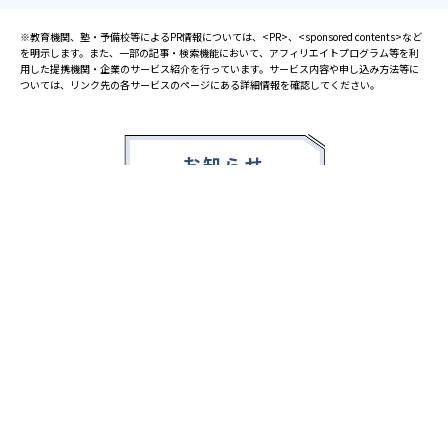
※教育機関、塾・予備校等によるPR情報については、<PR>、<sponsored contents>など
を明示します。また、一部の記事・検索機能において、アフィリエイトプログラム等を利
用した提携機関・企業のサービス紹介を行っています。サービス内容や申し込み方法等に
ついては、リンク先の各サービスのページにある詳細情報を確認してください。
お知らせ
2025.08.23
塾・予備校 合格実績ランキングの詳細
2024.10.31
アンケート調査について
2023.03.23
ダイヤモンド教育ラボのオープンについて
都道府県別一覧