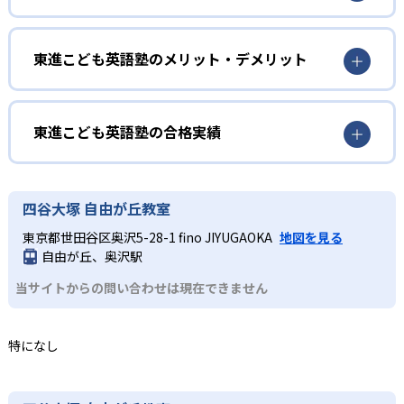
全てのレッスンをオールイングリッシュで実施。スピーチ
幼児
やグループ発表の機会もある。英検®対策にも対応する。
英語を英語のまま理解したい人
東進こども英語塾のメリット・デメリット
2
セサミストリート教材を使用
3～6歳向けのKコースでは、初めて英語に触れる幼児が安心
どんなメリットがある?
して学べるプログラムを提供。セサミストリートのキャラ
世界中から50年以上愛される「セサミストリート」を使っ
クターと一緒に、遊びを通して学べる。
て開発された教材を使用し、子どもが楽しみながら英語環
東進こども英語塾は、セサミストリート教材をベースにオ
東進こども英語塾の合格実績
境に没入できる。
ールイングリッシュで指導し、本格的なイマージョン学習
小学生
を実現。また、ホームレビューにより自宅でも毎日ネイテ
東進こども英語塾の合格実績は？
3
段階的に学びたい人
ィブ英語に触れられるためインプット量が増える。教室受
東進こども英語塾は合格実績を公式サイトで公開していな
家庭学習をサポートするホームレビュー
四谷大塚 自由が丘教室
講とオンラインコースの2コースから選択できる点もメリッ
小学生向けのPコースは、P1～P6までの段階的なレベル設
い。
トだ。
東京都世田谷区奥沢5-28-1 fino JIYUGAOKA
地図を見る
定で、初心者から上級者まで対応する。P1・P2で中学3年
オンラインシステム「ホームレビュー」では、レッスン映
自由が丘、奥沢駅
どんなデメリットがある?
生の英語の教科書が読めるレベルを目指して土台をつく
像の見直しだけでなく、PBSの人気子ども向け番組を視聴
り、P3・P4からは算数・理科・社会のトピックを英語で学
できる。教室学習と家庭学習を連携させ、継続的なインプ
当サイトからの問い合わせは現在できません
公式サイトには月謝やクラス定員の詳細が掲載されていな
習する。P5・P6では英語での発信・コミュニケーションを
ット量の確保と学習モチベーションの維持を支援する。
いため、具体的な費用や学習環境については各教室への問
実践していく。
い合わせが必要である。
特になし
中学生
発信力を磨きたい人