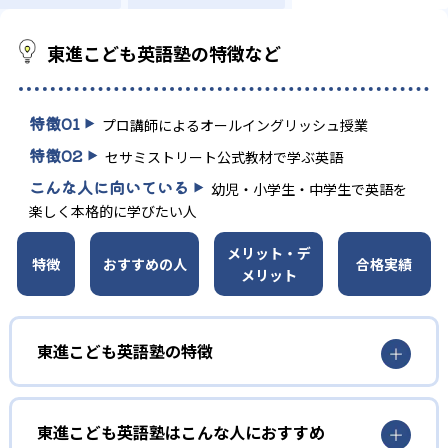
東進こども英語塾の特徴など
特徴
01
プロ講師によるオールイングリッシュ授業
特徴
02
セサミストリート公式教材で学ぶ英語
こんな人に向いている
幼児・小学生・中学生で英語を
楽しく本格的に学びたい人
メリット・デ
特徴
おすすめの人
合格実績
メリット
東進こども英語塾の特徴
1
プロ講師によるオールイングリッシュ指導
東進こども英語塾はこんな人におすすめ