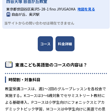
四谷大塚 自由が丘教室
Mコースは中学生向けに設計されており、科学・社会・文学
のアカデミックなトピックを取り上げて英語でディスカッ
東京都世田谷区奥沢5-28-1 fino JIYUGAOKA
地図を見る
ションやプレゼンテーションを行う。英語での発信力と表
自由が丘、奥沢駅
現力を磨いていく。
当サイトからの問い合わせは現在できません
コース
料金詳細
東進こども英語塾のコースの内容は？
時間割・対象科目
教室受講コースは、週1～2回のグループレッスンを各校舎で
実施する。Kコースは3～6歳対象でセサミストリート教材に
よる基礎導入、Pコースは小学生向けにフォニックスとアカ
デミックトピック学習、Mコースは中学生向けに英語での思