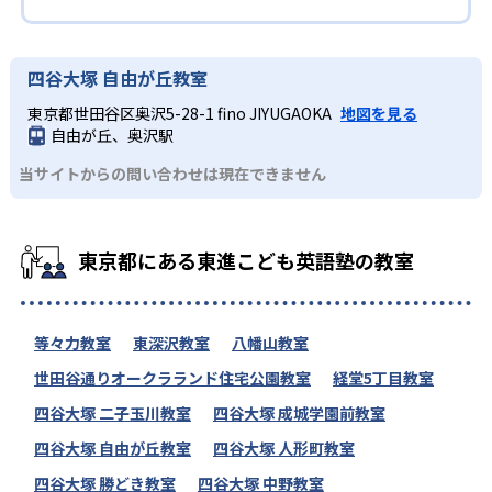
四谷大塚 自由が丘教室
東京都世田谷区奥沢5-28-1 fino JIYUGAOKA
地図を見る
自由が丘、奥沢駅
当サイトからの問い合わせは現在できません
東京都にある東進こども英語塾の教室
等々力教室
東深沢教室
八幡山教室
世田谷通りオークラランド住宅公園教室
経堂5丁目教室
四谷大塚 二子玉川教室
四谷大塚 成城学園前教室
四谷大塚 自由が丘教室
四谷大塚 人形町教室
四谷大塚 勝どき教室
四谷大塚 中野教室