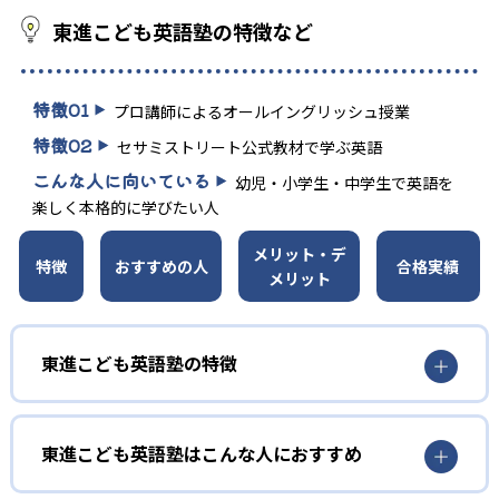
東進こども英語塾の特徴など
特徴
01
プロ講師によるオールイングリッシュ授業
特徴
02
セサミストリート公式教材で学ぶ英語
こんな人に向いている
幼児・小学生・中学生で英語を
楽しく本格的に学びたい人
メリット・デ
特徴
おすすめの人
合格実績
メリット
東進こども英語塾の特徴
1
プロ講師によるオールイングリッシュ指導
東進こども英語塾はこんな人におすすめ
全てのレッスンをオールイングリッシュで実施。スピーチ