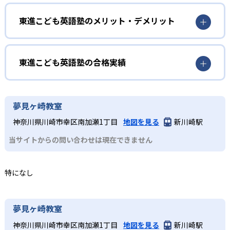
幼児
やグループ発表の機会もある。英検®対策にも対応する。
英語を英語のまま理解したい人
東進こども英語塾のメリット・デメリット
2
セサミストリート教材を使用
3～6歳向けのKコースでは、初めて英語に触れる幼児が安心
どんなメリットがある?
して学べるプログラムを提供。セサミストリートのキャラ
世界中から50年以上愛される「セサミストリート」を使っ
クターと一緒に、遊びを通して学べる。
て開発された教材を使用し、子どもが楽しみながら英語環
東進こども英語塾は、セサミストリート教材をベースにオ
東進こども英語塾の合格実績
境に没入できる。
ールイングリッシュで指導し、本格的なイマージョン学習
小学生
を実現。また、ホームレビューにより自宅でも毎日ネイテ
東進こども英語塾の合格実績は？
3
段階的に学びたい人
ィブ英語に触れられるためインプット量が増える。教室受
東進こども英語塾は合格実績を公式サイトで公開していな
家庭学習をサポートするホームレビュー
夢見ヶ崎教室
講とオンラインコースの2コースから選択できる点もメリッ
小学生向けのPコースは、P1～P6までの段階的なレベル設
い。
トだ。
神奈川県川崎市幸区南加瀬1丁目
地図を見る
新川崎駅
定で、初心者から上級者まで対応する。P1・P2で中学3年
オンラインシステム「ホームレビュー」では、レッスン映
どんなデメリットがある?
生の英語の教科書が読めるレベルを目指して土台をつく
像の見直しだけでなく、PBSの人気子ども向け番組を視聴
当サイトからの問い合わせは現在できません
り、P3・P4からは算数・理科・社会のトピックを英語で学
できる。教室学習と家庭学習を連携させ、継続的なインプ
公式サイトには月謝やクラス定員の詳細が掲載されていな
習する。P5・P6では英語での発信・コミュニケーションを
ット量の確保と学習モチベーションの維持を支援する。
いため、具体的な費用や学習環境については各教室への問
実践していく。
特になし
い合わせが必要である。
中学生
発信力を磨きたい人
夢見ヶ崎教室
Mコースは中学生向けに設計されており、科学・社会・文学
神奈川県川崎市幸区南加瀬1丁目
地図を見る
新川崎駅