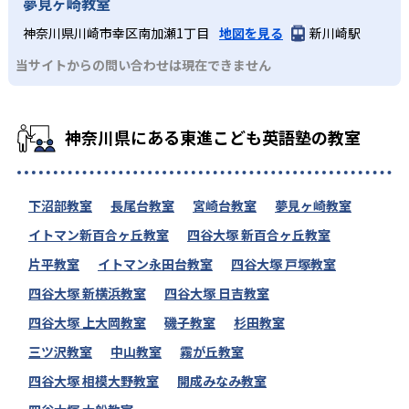
夢見ヶ崎教室
神奈川県川崎市幸区南加瀬1丁目
地図を見る
新川崎駅
当サイトからの問い合わせは現在できません
神奈川県にある東進こども英語塾の教室
下沼部教室
長尾台教室
宮崎台教室
夢見ヶ崎教室
イトマン新百合ヶ丘教室
四谷大塚 新百合ヶ丘教室
片平教室
イトマン永田台教室
四谷大塚 戸塚教室
四谷大塚 新横浜教室
四谷大塚 日吉教室
四谷大塚 上大岡教室
磯子教室
杉田教室
三ツ沢教室
中山教室
霧が丘教室
四谷大塚 相模大野教室
開成みなみ教室