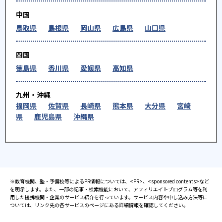
中国
鳥取県
島根県
岡山県
広島県
山口県
四国
徳島県
香川県
愛媛県
高知県
九州・沖縄
福岡県
佐賀県
長崎県
熊本県
大分県
宮崎
県
鹿児島県
沖縄県
※教育機関、塾・予備校等によるPR情報については、<PR>、<sponsored contents>など
を明示します。また、一部の記事・検索機能において、アフィリエイトプログラム等を利
用した提携機関・企業のサービス紹介を行っています。サービス内容や申し込み方法等に
ついては、リンク先の各サービスのページにある詳細情報を確認してください。