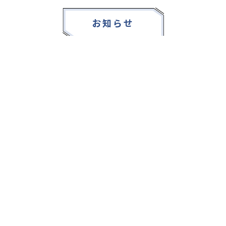
お知らせ
2025.08.23
塾・予備校 合格実績ランキングの詳細
2024.10.31
アンケート調査について
2023.03.23
ダイヤモンド教育ラボのオープンについて
都道府県別一覧
北海道・東北
主要な塾一覧
北海道
青森県
岩手県
宮城県
秋田県
【掲載塾一覧を見る】
授業スタイル
山形県
福島県
臨海セミナー
関東
個別指導
塾ランキング
東京個別指導学院