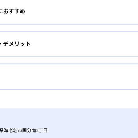
におすすめ
ッシュで実施。スピーチやグループ発表の機会もある。英検®
理解したい人
ート教材を使用
・デメリット
めて英語に触れる幼児が安心して学べるプログラムを提供。セサ
セサミストリート」を使って開発された教材を使用し、子ども
い人
リート教材をベースにオールイングリッシュで指導し、本格的
ポートするホームレビュー
も毎日ネイティブ英語に触れられるためインプット量が増える
6までの段階的なレベル設定で、初心者から上級者まで対応する。
ットだ。
台をつくり、P3・P4からは算数・理科・社会のトピックを英語
績は？
ュー」では、レッスン映像の見直しだけでなく、PBSの人気
践していく。
的なインプット量の確保と学習モチベーションの維持を支援す
式サイトで公開していない。
い人
の詳細が掲載されていないため、具体的な費用や学習環境につ
県海老名市国分南2丁目
ており、科学・社会・文学のアカデミックなトピックを取り上