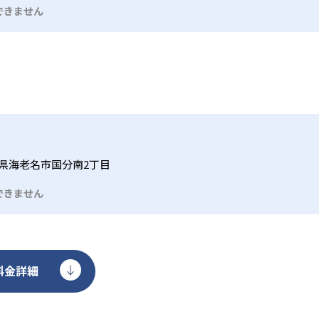
の発信力と表現力を磨いていく。
できません
県海老名市国分南2丁目
できません
料金詳細