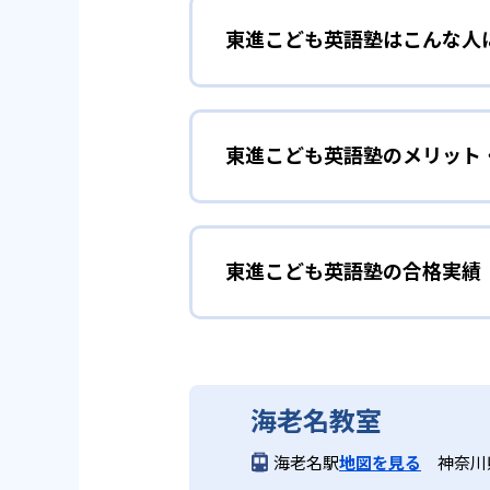
東進こども英語塾はこんな人
全てのレッスンをオールイングリ
英語を英語のまま
幼児
2
セサミストリ
東進こども英語塾のメリット
3～6歳向けのKコースでは、初
世界中から50年以上愛される「
緒に、遊びを通して学べる。
る。
どんなメリットがある?
段階的に学びた
小学生
東進こども英語塾の合格実績
東進こども英語塾は、セサミスト
3
家庭学習をサ
た、ホームレビューにより自宅で
小学生向けのPコースは、P1～P
2コースから選択できる点もメリ
科書が読めるレベルを目指して土
東進こども英語塾の合格実
オンラインシステム「ホームレビ
の発信・コミュニケーションを実
学習と家庭学習を連携させ、継続
どんなデメリットがある?
東進こども英語塾は合格実績を公
海老名教室
発信力を磨きた
中学生
公式サイトには月謝やクラス定員
海老名駅
地図を見る
神奈川
要である。
Mコースは中学生向けに設計され