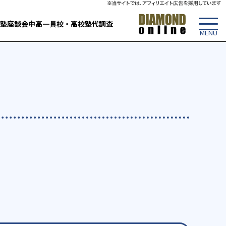
塾
座談会
中高一貫校・高校
塾代調査