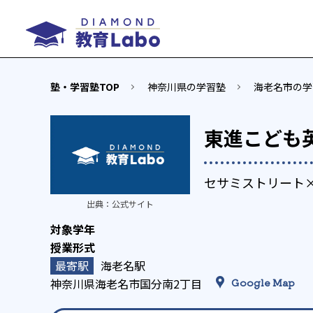
塾・学習塾TOP
神奈川県の学習塾
海老名市の学
東進こども
セサミストリート
出典：
公式サイト
海老名駅
神奈川県海老名市国分南2丁目
Google Map