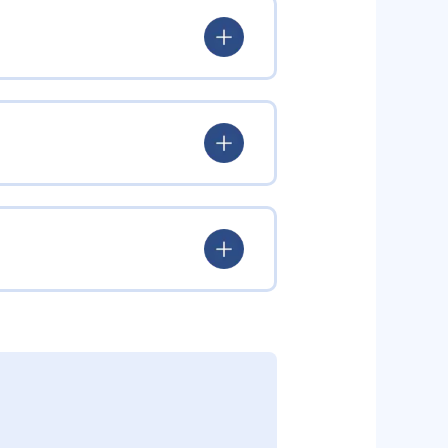
対策にも対応する。
ミストリートのキャラクターと一
が楽しみながら英語環境に没入でき
なイマージョン学習を実現。ま
。教室受講とオンラインコースの
P1・P2で中学3年生の英語の教
で学習する。P5・P6では英語で
子ども向け番組を視聴できる。教室
る。
いては各教室への問い合わせが必
げて英語でディスカッションやプ