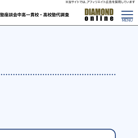
塾
座談会
中高一貫校・高校
塾代調査