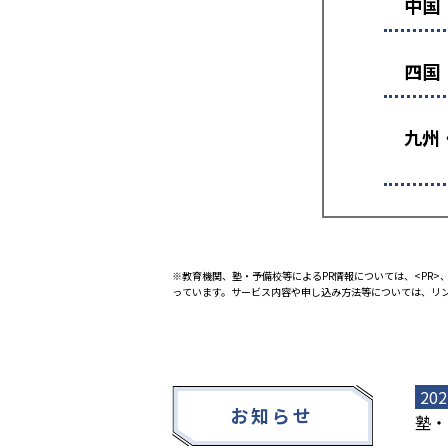
中国
四国
九州
※教育機関、塾・予備校等によるPR情報については、<PR>、
っています。サービス内容や申し込み方法等については、リ
202
お知らせ
塾・