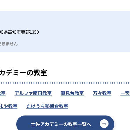
知県高知市鴨部1350
できません
カデミーの教室
教室
アルファ南国教室
潮見台教室
万々教室
一宮
まや教室
たけうち塾朝倉教室
土佐アカデミーの教室一覧へ