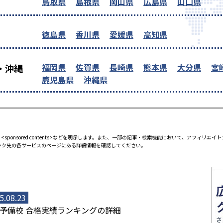
鳥取県
島根県
岡山県
広島県
山口県
徳島県
香川県
愛媛県
高知県
福岡県
佐賀県
長崎県
熊本県
大分県
宮
・沖縄
鹿児島県
沖縄県
<sponsored contents>などを明示します。また、一部の記事・検索機能において、アフィリ
ンク先の各サービスのページにある詳細情報を確認してください。
5.08.23
予備校 合格実績ランキングの詳細