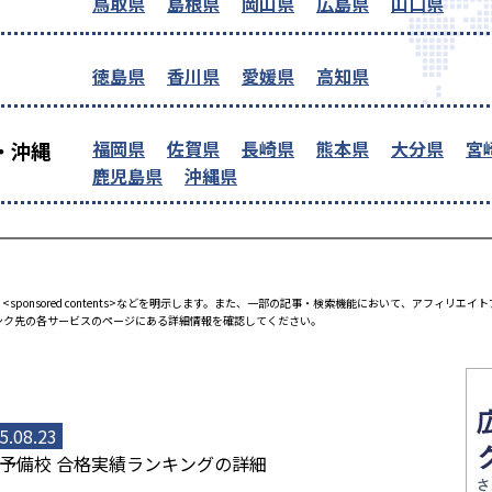
鳥取県
島根県
岡山県
広島県
山口県
徳島県
香川県
愛媛県
高知県
福岡県
佐賀県
長崎県
熊本県
大分県
宮
・沖縄
鹿児島県
沖縄県
<sponsored contents>などを明示します。また、一部の記事・検索機能において、アフィリ
ンク先の各サービスのページにある詳細情報を確認してください。
5.08.23
予備校 合格実績ランキングの詳細