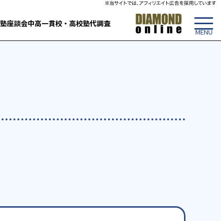
塾
座談会
中高一貫校・高校
塾代調査