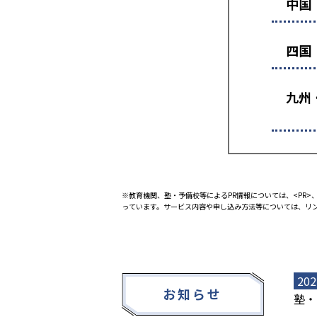
中国
四国
九州
※教育機関、塾・予備校等によるPR情報については、<PR>、
っています。サービス内容や申し込み方法等については、リ
202
お知らせ
塾・