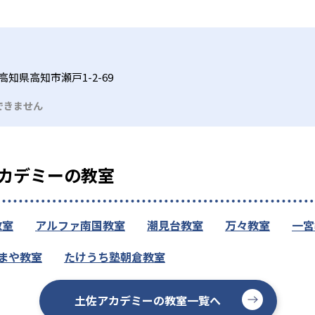
高知県高知市瀬戸1-2-69
できません
カデミーの教室
教室
アルファ南国教室
潮見台教室
万々教室
一宮
まや教室
たけうち塾朝倉教室
土佐アカデミーの教室一覧へ